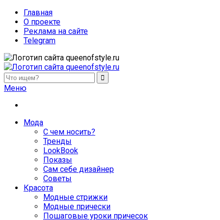
Главная
О проекте
Реклама на сайте
Telegram
queenofstyle.ru
Женский сайт о моде и красоте. Истории преображения и
Меню
похудения, отзывы о процедурах и косметике
Мода
С чем носить?
Тренды
LookBook
Показы
Сам себе дизайнер
Советы
Красота
Модные стрижки
Модные прически
Пошаговые уроки причесок