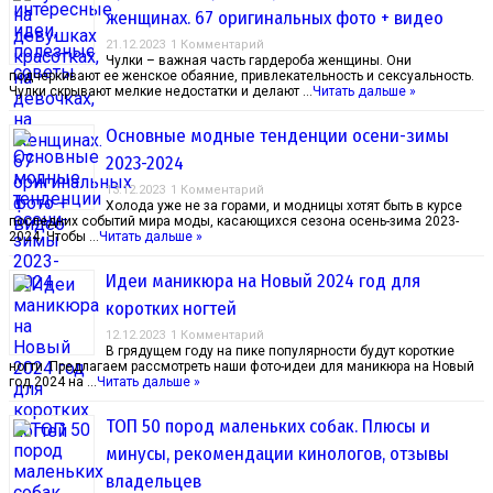
женщинах. 67 оригинальных фото + видео
21.12.2023
1 Комментарий
Чулки – важная часть гардероба женщины. Они
подчеркивают ее женское обаяние, привлекательность и сексуальность.
Чулки скрывают мелкие недостатки и делают …
Читать дальше »
Основные модные тенденции осени-зимы
2023-2024
13.12.2023
1 Комментарий
Холода уже не за горами, и модницы хотят быть в курсе
последних событий мира моды, касающихся сезона осень-зима 2023-
2024. Чтобы …
Читать дальше »
Идеи маникюра на Новый 2024 год для
коротких ногтей
12.12.2023
1 Комментарий
В грядущем году на пике популярности будут короткие
ногти. Предлагаем рассмотреть наши фото-идеи для маникюра на Новый
год 2024 на …
Читать дальше »
ТОП 50 пород маленьких собак. Плюсы и
минусы, рекомендации кинологов, отзывы
владельцев