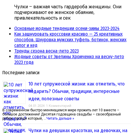
Чулки – важная часть гардероба женщины. Они
подчеркивают ее женское обаяние,
привлекательность и сек
Основные модные тенденции осени-зимы 2023-2024
Как зашнуровать кроссовки красиво — 25 креативных
способов. Шнуровка мужских туфель, ботинок, женских
сапог и кед
Тренды сезона весна-лето 2023
Модные советы от Эвелины Хромченко на весну-лето
2023 года
Последние записи
10 лет супружеской жизни: как отметить, что
подарить? Обычаи, традиции, интересные
идеи, полезные советы
04.01.2024
1 Комментарий
В современном быстро меняющемся мире прожить лет 10 вместе –
большое достижение! Десятая годовщина свадьбы – своеобразный
рубеж, пройдя который, …
Читать дальше »
Чулки на девушках красотках, на девочках, на