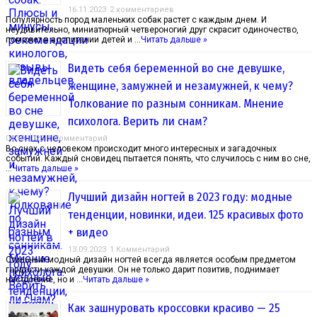
16.11.2023
2 комментариев
Популярность пород маленьких собак растет с каждым днем. И
неудивительно, миниатюрный четвероногий друг скрасит одиночество,
поможет в воспитании детей и …
Читать дальше »
Видеть себя беременной во сне девушке,
женщине, замужней и незамужней, к чему?
Толкование по разным сонникам. Мнение
психолога. Верить ли снам?
04.10.2023
1 Комментарий
Во снах с человеком происходит много интересных и загадочных
событий. Каждый сновидец пытается понять, что случилось с ним во сне,
…
Читать дальше »
Лучший дизайн ногтей в 2023 году: модные
тенденции, новинки, идеи. 125 красивых фото
+ видео
13.09.2023
1 Комментарий
Стильный модный дизайн ногтей всегда является особым предметом
гордости каждой девушки. Он не только дарит позитив, поднимает
настроение, но и …
Читать дальше »
Как зашнуровать кроссовки красиво — 25