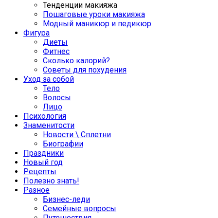
Тенденции макияжа
Пошаговые уроки макияжа
Модный маникюр и педикюр
Фигура
Диеты
Фитнес
Сколько калорий?
Советы для похудения
Уход за собой
Тело
Волосы
Лицо
Психология
Знаменитости
Новости \ Сплетни
Биографии
Праздники
Новый год
Рецепты
Полезно знать!
Разное
Бизнес-леди
Семейные вопросы
Путешествия