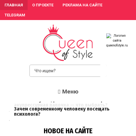
ГЛАВНАЯ
О ПРОЕКТЕ
РЕКЛАМА НА САЙТЕ
TELEGRAM
queeno
Женский сайт о
моде и красоте.
Истории
преображения и
похудения,
отзывы о
процедурах и
косметике
Меню
Пластина гуаша, роликовый массажер или
акупрессурная палочка — что выбрать?
Зачем современному человеку посещать
психолога?
НОВОЕ НА САЙТЕ