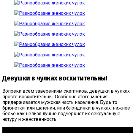
Девушки в чулках восхитительны!
Вопреки всем заверениям скептиков, девушки в чулках
просто восхитительны. Особенно этого мнения
придерживается мужская часть населения. Будь то
брюнетки, или шатенки, или блондинки в чулках, нижнее
белье как нельзя лучше подчеркнет их сексуальную
натуру и женственность