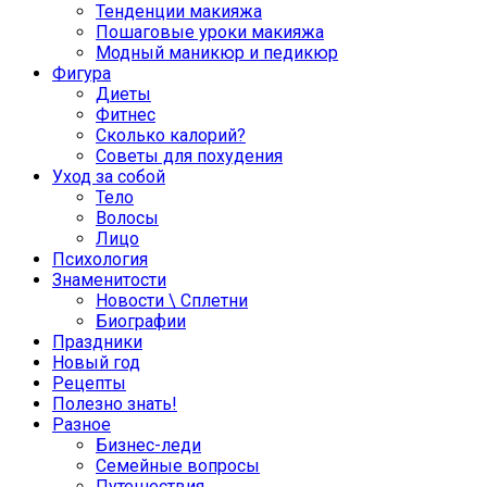
Тенденции макияжа
Пошаговые уроки макияжа
Модный маникюр и педикюр
Фигура
Диеты
Фитнес
Сколько калорий?
Советы для похудения
Уход за собой
Тело
Волосы
Лицо
Психология
Знаменитости
Новости \ Сплетни
Биографии
Праздники
Новый год
Рецепты
Полезно знать!
Разное
Бизнес-леди
Семейные вопросы
Путешествия