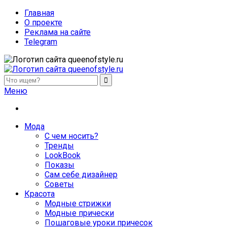
Главная
О проекте
Реклама на сайте
Telegram
queenofstyle.ru
Женский сайт о моде и красоте. Истории преображения и
Меню
похудения, отзывы о процедурах и косметике
Мода
С чем носить?
Тренды
LookBook
Показы
Сам себе дизайнер
Советы
Красота
Модные стрижки
Модные прически
Пошаговые уроки причесок