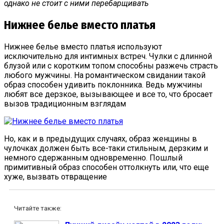
однако не стоит с ними перебарщивать
Нижнее белье вместо платья
Нижнее белье вместо платья используют
исключительно для интимных встреч. Чулки с длинной
блузой или с коротким топом способны разжечь страсть
любого мужчины. На романтическом свидании такой
образ способен удивить поклонника. Ведь мужчины
любят все дерзкое, вызывающее и все то, что бросает
вызов традиционным взглядам
Но, как и в предыдущих случаях, образ женщины в
чулочках должен быть все-таки стильным, дерзким и
немного сдержанным одновременно. Пошлый
примитивный образ способен оттолкнуть или, что еще
хуже, вызвать отвращение
Читайте также: