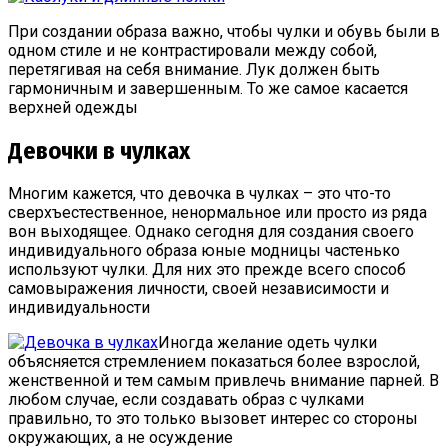
При создании образа важно, чтобы чулки и обувь были в
одном стиле и не контрастировали между собой,
перетягивая на себя внимание. Лук должен быть
гармоничным и завершенным. То же самое касается
верхней одежды
Девочки в чулках
Многим кажется, что девочка в чулках – это что-то
сверхъестественное, ненормальное или просто из ряда
вон выходящее. Однако сегодня для создания своего
индивидуального образа юные модницы частенько
используют чулки. Для них это прежде всего способ
самовыражения личности, своей независимости и
индивидуальности
Иногда желание одеть чулки
объясняется стремлением показаться более взрослой,
женственной и тем самым привлечь внимание парней. В
любом случае, если создавать образ с чулками
правильно, то это только вызовет интерес со стороны
окружающих, а не осуждение