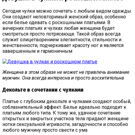
Сегодня чулки можно сочетать с любым видом одежды.
Они создают неповторимый женский образ, особенно
если белье одевать с роскошными платьями. В
вечерних платьях и чулках любая женщина будет
смотреться просто потрясающе. Такой образ всегда
служит олицетворением элегантности, стильности и
женственности, подчеркивает красоту ног и является
завершенным и гармоничным
Женщина в этом образе не может не привлечь внимание
мужчин. Она всегда интересна и просто восхитительна
Декольте в сочетании с чулками
Платье с глубоким декольте и чулками создают особый,
соблазнительный эффект. Белье идеально подходит к
платьям любого типа. К тому же, удачное сочетание
открытых и закрытых участков тела придают женщине
нотки сексуальной игривости, загадочности и способно
любого мужчину просто свести с ума