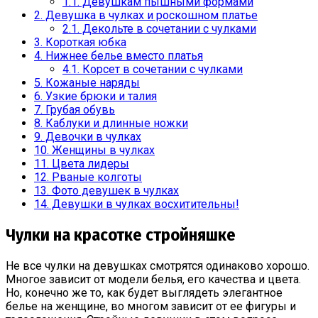
1.1.
Девушкам пышными формами
2.
Девушка в чулках и роскошном платье
2.1.
Декольте в сочетании с чулками
3.
Короткая юбка
4.
Нижнее белье вместо платья
4.1.
Корсет в сочетании с чулками
5.
Кожаные наряды
6.
Узкие брюки и талия
7.
Грубая обувь
8.
Каблуки и длинные ножки
9.
Девочки в чулках
10.
Женщины в чулках
11.
Цвета лидеры
12.
Рваные колготы
13.
Фото девушек в чулках
14.
Девушки в чулках восхитительны!
Чулки на красотке стройняшке
Не все чулки на девушках смотрятся одинаково хорошо.
Многое зависит от модели белья, его качества и цвета.
Но, конечно же то, как будет выглядеть элегантное
белье на женщине, во многом зависит от ее фигуры и