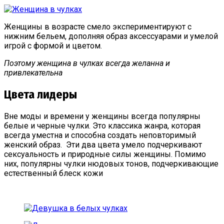
Женщины в возрасте смело экспериментируют с
нижним бельем, дополняя образ аксессуарами и умелой
игрой с формой и цветом.
Поэтому женщина в чулках всегда желанна и
привлекательна
Цвета лидеры
Вне моды и времени у женщины всегда популярны
белые и черные чулки. Это классика жанра, которая
всегда уместна и способна создать неповторимый
женский образ. Эти два цвета умело подчеркивают
сексуальность и природные силы женщины. Помимо
них, популярны чулки нюдовых тонов, подчеркивающие
естественный блеск кожи