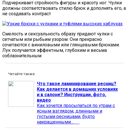
Подчеркивает стройность фигуры и красоту ног. Чулки
должны соответствовать стилю брюк и дополнять его, а
не создавать контраст
Смелость и сексуальность образу придают чулки с
сетчатым или рыбьим узором. Они прекрасно
сочетаются с виниловыми или глянцевыми брюками.
Лук получается эффектным, глубоким и весьма
соблазнительным
Читайте также:
Что такое ламинирование ресниц?
Как делается в домашних условиях
и в салоне? Инструкции, фото,
видео
Как хочется просыпаться по утрам с
ясным взглядом, длинными и
густыми ресницами, будто
накрашенными…