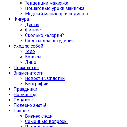
Тенденции макияжа
Пошаговые уроки макияжа
Модный маникюр и педикюр
Фигура
Диеты
Фитнес
Сколько калорий?
Советы для похудения
Уход за собой
Тело
Волосы
Лицо
Психология
Знаменитости
Новости \ Сплетни
Биографии
Праздники
Новый год
Рецепты
Полезно знать!
Разное
Бизнес-леди
Семейные вопросы
Путешествия