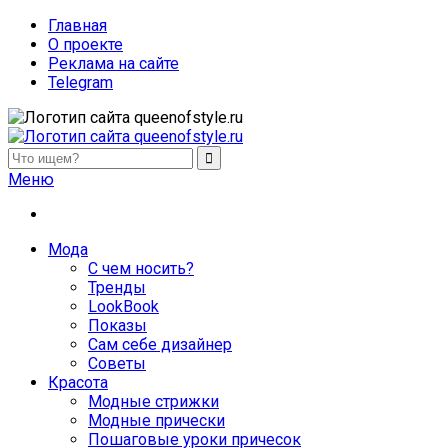
Главная
О проекте
Реклама на сайте
Telegram
queenofstyle.ru
Женский сайт о моде и красоте. Истории преображения и
Меню
похудения, отзывы о процедурах и косметике
Мода
С чем носить?
Тренды
LookBook
Показы
Сам себе дизайнер
Советы
Красота
Модные стрижки
Модные прически
Пошаговые уроки причесок