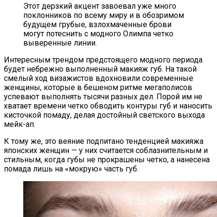
Этот дерзкий акцент завоевал уже много
поклонников по всему миру и в обозримом
будущем грубые, взлохмаченные брови
могут потеснить с модного Олимпа четко
выверенные линии.
Интересным трендом предстоящего модного периода
будет небрежно выполненный макияж губ. На такой
смелый ход визажистов вдохновили современные
женщины, которые в бешеном ритме мегаполисов
успевают выполнять тысячи разных дел. Порой им не
хватает времени четко обводить контуры губ и наносить
кисточкой помаду, делая достойный светского выхода
мейк-ап.
К тому же, это веяние подпитано тенденцией макияжа
японских женщин — у них считается соблазнительным и
стильным, когда губы не прокрашены четко, а нанесена
помада лишь на «мокрую» часть губ.