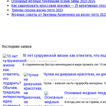
Основные модные тенденции осени-зимы 2023-2024
Как зашнуровать кроссовки красиво — 25 креативных спос
Тренды сезона весна-лето 2023
Модные советы от Эвелины Хромченко на весну-лето 202
Последние записи
10 лет супружеской жизни: как отметить, что п
04.01.2024
1 Комментарий
В современном быстро меняющемся мире прожить лет 10 вм
Чулки на девушках красотках, на де
21.12.2023
1 Комментарий
Чулки – важная часть гардероба женщины. О
Основные модные тенд
13.12.2023
1 Комментарий
Холода уже не за горами, и 