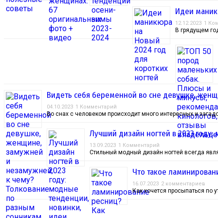
Идеи маник
12.12.2023
1 Ко
В грядущем год
Видеть себя беременной во сне девушке, женщи
04.10.2023
1 Комментарий
Во снах с человеком происходит много интересных и загадо
Лучший дизайн ногтей в 2023 году:
13.09.2023
1 Комментарий
Стильный модный дизайн ногтей всегда явля
Что такое ламинировани
16.07.2023
2 комментариев
Как хочется просыпаться по 