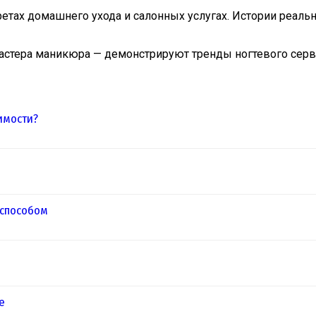
ретах домашнего ухода и салонных услугах. Истории реал
стера маникюра — демонстрируют тренды ногтевого серви
имости?
 способом
е