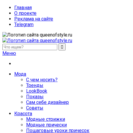
Главная
О проекте
Реклама на сайте
Telegram
queenofstyle.ru
Женский сайт о моде и красоте. Истории преображения и
Меню
Мода
С чем носить?
Тренды
LookBook
Показы
Сам себе дизайнер
Советы
Красота
Модные стрижки
Модные прически
Пошаговые уроки причесок