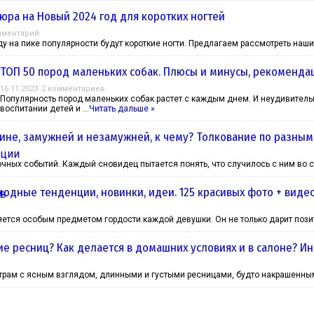
юра на Новый 2024 год для коротких ногтей
мментарий
у на пике популярности будут короткие ногти. Предлагаем рассмотреть наш
ТОП 50 пород маленьких собак. Плюсы и минусы, рекоменда
16.11.2023
2 комментариев
Популярность пород маленьких собак растет с каждым днем. И неудивитель
воспитании детей и …
Читать дальше »
не, замужней и незамужней, к чему? Толкование по разным 
чных событий. Каждый сновидец пытается понять, что случилось с ним во с
 модные тенденции, новинки, идеи. 125 красивых фото + виде
ется особым предметом гордости каждой девушки. Он не только дарит позит
е ресниц? Как делается в домашних условиях и в салоне? Ин
утрам с ясным взглядом, длинными и густыми ресницами, будто накрашенным