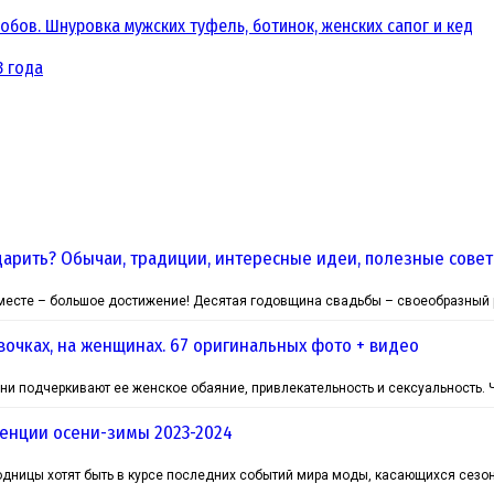
обов. Шнуровка мужских туфель, ботинок, женских сапог и кед
3 года
одарить? Обычаи, традиции, интересные идеи, полезные сове
есте – большое достижение! Десятая годовщина свадьбы – своеобразный р
вочках, на женщинах. 67 оригинальных фото + видео
ни подчеркивают ее женское обаяние, привлекательность и сексуальность. 
енции осени-зимы 2023-2024
модницы хотят быть в курсе последних событий мира моды, касающихся сезон