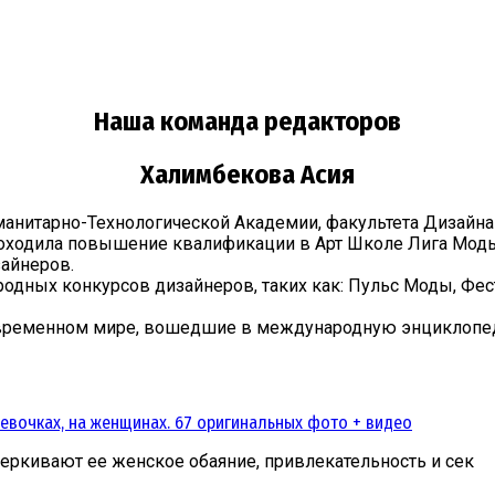
Наша команда редакторов
Халимбекова Асия
анитарно-Технологической Академии, факультета Дизайна 
проходила повышение квалификации в Арт Школе Лига Мод
айнеров.
дных конкурсов дизайнеров, таких как: Пульс Моды, Фест
 современном мире, вошедшие в международную энциклопе
девочках, на женщинах. 67 оригинальных фото + видео
еркивают ее женское обаяние, привлекательность и сек