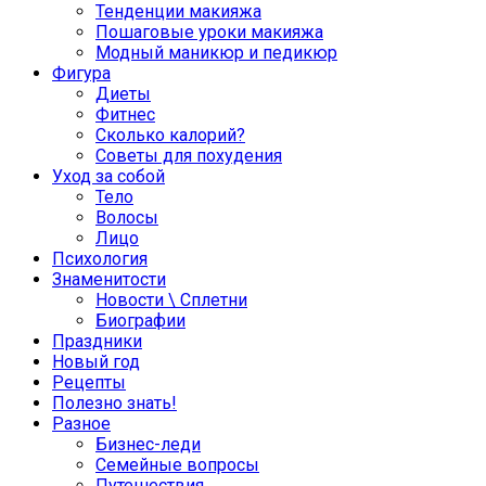
Тенденции макияжа
Пошаговые уроки макияжа
Модный маникюр и педикюр
Фигура
Диеты
Фитнес
Сколько калорий?
Советы для похудения
Уход за собой
Тело
Волосы
Лицо
Психология
Знаменитости
Новости \ Сплетни
Биографии
Праздники
Новый год
Рецепты
Полезно знать!
Разное
Бизнес-леди
Семейные вопросы
Путешествия