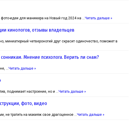
и фото-идеи для маникюра на Новый год 2024 на …
Читать дальше »
ции кинологов, отзывы владельцев
но, миниатюрный четвероногий друг скрасит одиночество, поможет в
сонникам. Мнение психолога. Верить ли снам?
не, …
Читать дальше »
о
ив, поднимает настроение, но и …
Читать дальше »
струкции, фото, видео
и, не тратить на макияж свое драгоценное …
Читать дальше »