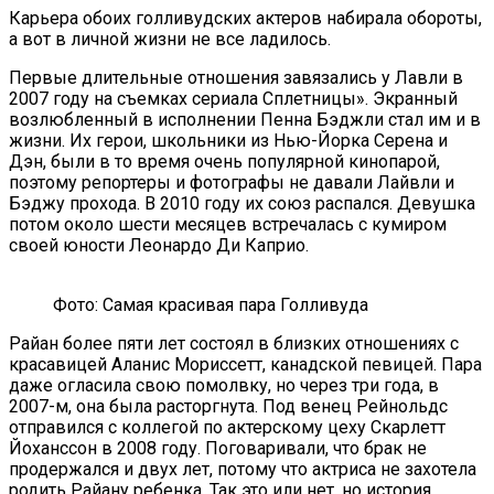
Карьера обоих голливудских актеров набирала обороты,
а вот в личной жизни не все ладилось.
Первые длительные отношения завязались у Лавли в
2007 году на съемках сериала Сплетницы». Экранный
возлюбленный в исполнении Пенна Бэджли стал им и в
жизни. Их герои, школьники из Нью-Йорка Серена и
Дэн, были в то время очень популярной кинопарой,
поэтому репортеры и фотографы не давали Лайвли и
Бэджу прохода. В 2010 году их союз распался. Девушка
потом около шести месяцев встречалась с кумиром
своей юности Леонардо Ди Каприо.
Фото: Самая красивая пара Голливуда
Райан более пяти лет состоял в близких отношениях с
красавицей Аланис Мориссетт, канадской певицей. Пара
даже огласила свою помолвку, но через три года, в
2007-м, она была расторгнута. Под венец Рейнольдс
отправился с коллегой по актерскому цеху Скарлетт
Йоханссон в 2008 году. Поговаривали, что брак не
продержался и двух лет, потому что актриса не захотела
родить Райану ребенка. Так это или нет, но история