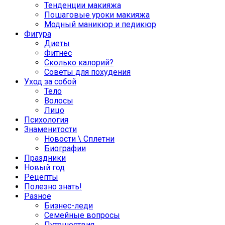
Тенденции макияжа
Пошаговые уроки макияжа
Модный маникюр и педикюр
Фигура
Диеты
Фитнес
Сколько калорий?
Советы для похудения
Уход за собой
Тело
Волосы
Лицо
Психология
Знаменитости
Новости \ Сплетни
Биографии
Праздники
Новый год
Рецепты
Полезно знать!
Разное
Бизнес-леди
Семейные вопросы
Путешествия