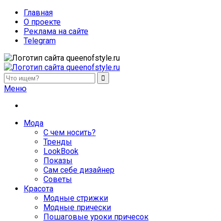
Главная
О проекте
Реклама на сайте
Telegram
queenofstyle.ru
Женский сайт о моде и красоте. Истории преображения и
Меню
похудения, отзывы о процедурах и косметике
Мода
С чем носить?
Тренды
LookBook
Показы
Сам себе дизайнер
Советы
Красота
Модные стрижки
Модные прически
Пошаговые уроки причесок