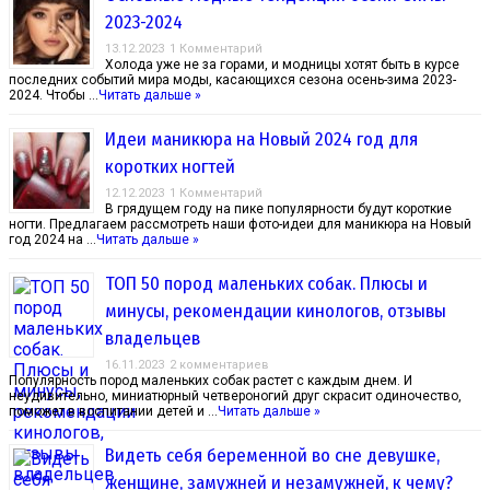
2023-2024
13.12.2023
1 Комментарий
Холода уже не за горами, и модницы хотят быть в курсе
последних событий мира моды, касающихся сезона осень-зима 2023-
2024. Чтобы …
Читать дальше »
Идеи маникюра на Новый 2024 год для
коротких ногтей
12.12.2023
1 Комментарий
В грядущем году на пике популярности будут короткие
ногти. Предлагаем рассмотреть наши фото-идеи для маникюра на Новый
год 2024 на …
Читать дальше »
ТОП 50 пород маленьких собак. Плюсы и
минусы, рекомендации кинологов, отзывы
владельцев
16.11.2023
2 комментариев
Популярность пород маленьких собак растет с каждым днем. И
неудивительно, миниатюрный четвероногий друг скрасит одиночество,
поможет в воспитании детей и …
Читать дальше »
Видеть себя беременной во сне девушке,
женщине, замужней и незамужней, к чему?