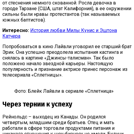
от стеснения немного скованной. Росла девочка в
городе Тарзане (США, штат Калифорния), в ее окружении
сильны были нравы протестантов (так называемых
южных баптистов).
Интересно:
История любви Милы Кунис и Эштона
Катчера
Попробоваться в кино Лайвли уговорил ее старший брат
Эрик. Она успешно преодолела испытания кастинга и
снялась в картине «Джинсы-талисман». Так было
положено начало звездной карьеры. Настоящую
популярность и признание актрисе принес персонаж из
телесериала «Сплетницы».
Фото: Блейк Лайвли в сериале «Сплетница»
Через тернии к успеху
Рейнольдс – выходец из Канады. Он родился
четвертым, младшим среди братьев. Отец и мать
работали в сфере торговли продуктами питания и
никакого отношения к шоу-бизнесу не имели. Будучи