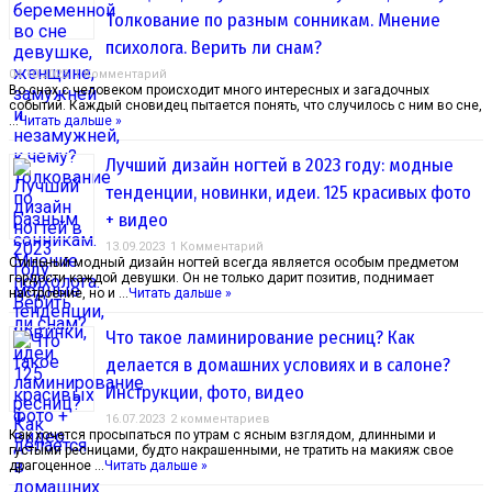
Толкование по разным сонникам. Мнение
психолога. Верить ли снам?
04.10.2023
1 Комментарий
Во снах с человеком происходит много интересных и загадочных
событий. Каждый сновидец пытается понять, что случилось с ним во сне,
…
Читать дальше »
Лучший дизайн ногтей в 2023 году: модные
тенденции, новинки, идеи. 125 красивых фото
+ видео
13.09.2023
1 Комментарий
Стильный модный дизайн ногтей всегда является особым предметом
гордости каждой девушки. Он не только дарит позитив, поднимает
настроение, но и …
Читать дальше »
Что такое ламинирование ресниц? Как
делается в домашних условиях и в салоне?
Инструкции, фото, видео
16.07.2023
2 комментариев
Как хочется просыпаться по утрам с ясным взглядом, длинными и
густыми ресницами, будто накрашенными, не тратить на макияж свое
драгоценное …
Читать дальше »