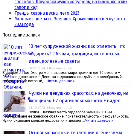
способов. Шнуровка мужских туфель, ботинок, женских
сапог и кед
Тренды сезона весна-лето 2023
Модные советы от Эвелины Хромченко на весну-лето
2023 года
Последние записи
10 лет супружеской жизни: как отметить, что
подарить? Обычаи, традиции, интересные
идеи, полезные советы
04.01.2024
1 Комментарий
В современном быстро меняющемся мире прожить лет 10 вместе –
большое достижение! Десятая годовщина свадьбы – своеобразный
рубеж, пройдя который, …
Читать дальше »
Чулки на девушках красотках, на девочках, на
женщинах. 67 оригинальных фото + видео
21.12.2023
1 Комментарий
Чулки – важная часть гардероба женщины. Они
подчеркивают ее женское обаяние, привлекательность и сексуальность.
Чулки скрывают мелкие недостатки и делают …
Читать дальше »
Основные модные тенденции осени-зимы