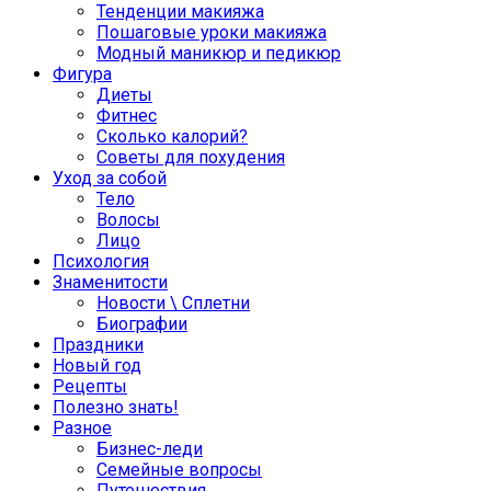
Тенденции макияжа
Пошаговые уроки макияжа
Модный маникюр и педикюр
Фигура
Диеты
Фитнес
Сколько калорий?
Советы для похудения
Уход за собой
Тело
Волосы
Лицо
Психология
Знаменитости
Новости \ Сплетни
Биографии
Праздники
Новый год
Рецепты
Полезно знать!
Разное
Бизнес-леди
Семейные вопросы
Путешествия