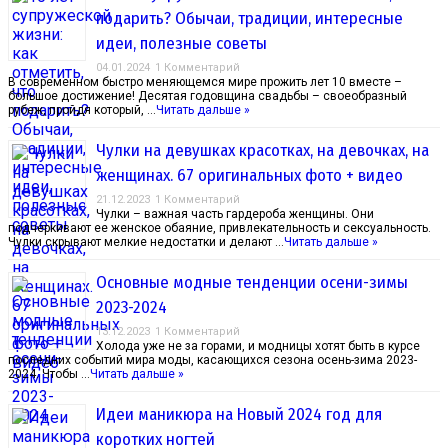
подарить? Обычаи, традиции, интересные
идеи, полезные советы
04.01.2024
1 Комментарий
В современном быстро меняющемся мире прожить лет 10 вместе –
большое достижение! Десятая годовщина свадьбы – своеобразный
рубеж, пройдя который, …
Читать дальше »
Чулки на девушках красотках, на девочках, на
женщинах. 67 оригинальных фото + видео
21.12.2023
1 Комментарий
Чулки – важная часть гардероба женщины. Они
подчеркивают ее женское обаяние, привлекательность и сексуальность.
Чулки скрывают мелкие недостатки и делают …
Читать дальше »
Основные модные тенденции осени-зимы
2023-2024
13.12.2023
1 Комментарий
Холода уже не за горами, и модницы хотят быть в курсе
последних событий мира моды, касающихся сезона осень-зима 2023-
2024. Чтобы …
Читать дальше »
Идеи маникюра на Новый 2024 год для
коротких ногтей