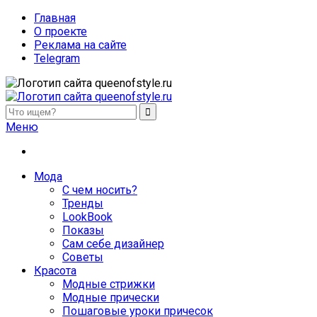
Главная
О проекте
Реклама на сайте
Telegram
queenofstyle.ru
Женский сайт о моде и красоте. Истории преображения и
Меню
похудения, отзывы о процедурах и косметике
Мода
С чем носить?
Тренды
LookBook
Показы
Сам себе дизайнер
Советы
Красота
Модные стрижки
Модные прически
Пошаговые уроки причесок