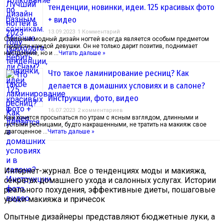
тенденции, новинки, идеи. 125 красивых фото
+ видео
13.09.2023
1 Комментарий
Стильный модный дизайн ногтей всегда является особым предметом
гордости каждой девушки. Он не только дарит позитив, поднимает
настроение, но и …
Читать дальше »
Что такое ламинирование ресниц? Как
делается в домашних условиях и в салоне?
Инструкции, фото, видео
16.07.2023
2 комментариев
Как хочется просыпаться по утрам с ясным взглядом, длинными и
густыми ресницами, будто накрашенными, не тратить на макияж свое
драгоценное …
Читать дальше »
Интернет-журнал. Все о тенденциях моды и макияжа,
секретах домашнего ухода и салонных услугах. Истории
реального похудения, эффективные диеты, пошаговые
уроки макияжа и причесок
Опытные дизайнеры представляют бюджетные луки, а