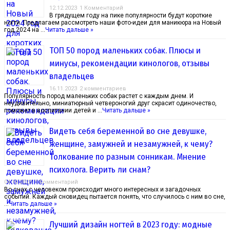
12.12.2023
1 Комментарий
В грядущем году на пике популярности будут короткие
ногти. Предлагаем рассмотреть наши фото-идеи для маникюра на Новый
год 2024 на …
Читать дальше »
ТОП 50 пород маленьких собак. Плюсы и
минусы, рекомендации кинологов, отзывы
владельцев
16.11.2023
2 комментариев
Популярность пород маленьких собак растет с каждым днем. И
неудивительно, миниатюрный четвероногий друг скрасит одиночество,
поможет в воспитании детей и …
Читать дальше »
Видеть себя беременной во сне девушке,
женщине, замужней и незамужней, к чему?
Толкование по разным сонникам. Мнение
психолога. Верить ли снам?
04.10.2023
1 Комментарий
Во снах с человеком происходит много интересных и загадочных
событий. Каждый сновидец пытается понять, что случилось с ним во сне,
…
Читать дальше »
Лучший дизайн ногтей в 2023 году: модные