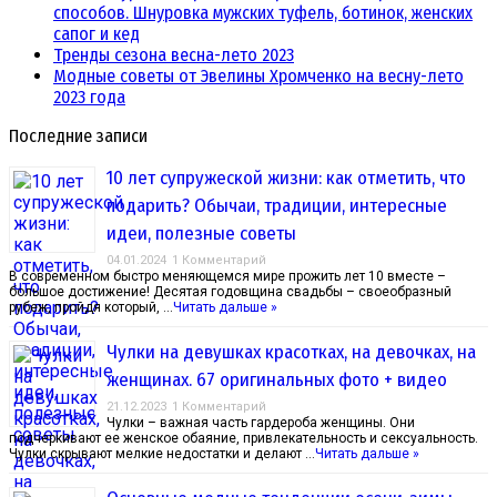
способов. Шнуровка мужских туфель, ботинок, женских
сапог и кед
Тренды сезона весна-лето 2023
Модные советы от Эвелины Хромченко на весну-лето
2023 года
Последние записи
10 лет супружеской жизни: как отметить, что
подарить? Обычаи, традиции, интересные
идеи, полезные советы
04.01.2024
1 Комментарий
В современном быстро меняющемся мире прожить лет 10 вместе –
большое достижение! Десятая годовщина свадьбы – своеобразный
рубеж, пройдя который, …
Читать дальше »
Чулки на девушках красотках, на девочках, на
женщинах. 67 оригинальных фото + видео
21.12.2023
1 Комментарий
Чулки – важная часть гардероба женщины. Они
подчеркивают ее женское обаяние, привлекательность и сексуальность.
Чулки скрывают мелкие недостатки и делают …
Читать дальше »