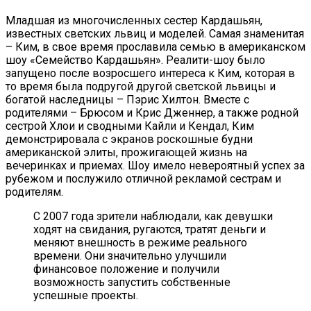
Младшая из многочисленных сестер Кардашьян,
известных светских львиц и моделей. Самая знаменитая
– Ким, в свое время прославила семью в американском
шоу «Семейство Кардашьян». Реалити-шоу было
запущено после возросшего интереса к Ким, которая в
то время была подругой другой светской львицы и
богатой наследницы – Пэрис Хилтон. Вместе с
родителями – Брюсом и Крис Дженнер, а также родной
сестрой Хлои и сводными Кайли и Кендал, Ким
демонстрировала с экранов роскошные будни
американской элиты, прожигающей жизнь на
вечеринках и приемах. Шоу имело невероятный успех за
рубежом и послужило отличной рекламой сестрам и
родителям.
С 2007 года зрители наблюдали, как девушки
ходят на свидания, ругаются, тратят деньги и
меняют внешность в режиме реального
времени. Они значительно улучшили
финансовое положение и получили
возможность запустить собственные
успешные проекты.