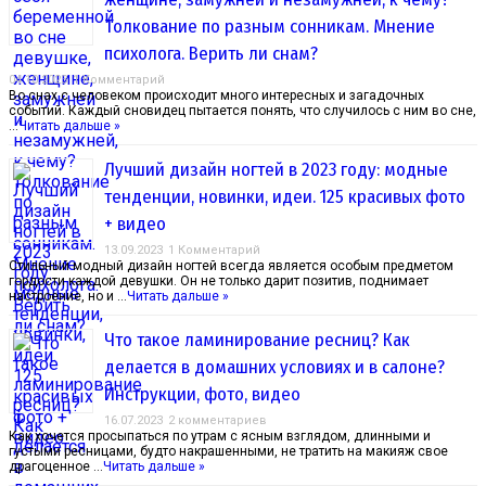
Толкование по разным сонникам. Мнение
психолога. Верить ли снам?
04.10.2023
1 Комментарий
Во снах с человеком происходит много интересных и загадочных
событий. Каждый сновидец пытается понять, что случилось с ним во сне,
…
Читать дальше »
Лучший дизайн ногтей в 2023 году: модные
тенденции, новинки, идеи. 125 красивых фото
+ видео
13.09.2023
1 Комментарий
Стильный модный дизайн ногтей всегда является особым предметом
гордости каждой девушки. Он не только дарит позитив, поднимает
настроение, но и …
Читать дальше »
Что такое ламинирование ресниц? Как
делается в домашних условиях и в салоне?
Инструкции, фото, видео
16.07.2023
2 комментариев
Как хочется просыпаться по утрам с ясным взглядом, длинными и
густыми ресницами, будто накрашенными, не тратить на макияж свое
драгоценное …
Читать дальше »