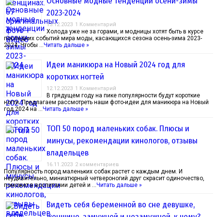
Основные модные тенденции осени-зимы
2023-2024
13.12.2023
1 Комментарий
Холода уже не за горами, и модницы хотят быть в курсе
последних событий мира моды, касающихся сезона осень-зима 2023-
2024. Чтобы …
Читать дальше »
Идеи маникюра на Новый 2024 год для
коротких ногтей
12.12.2023
1 Комментарий
В грядущем году на пике популярности будут короткие
ногти. Предлагаем рассмотреть наши фото-идеи для маникюра на Новый
год 2024 на …
Читать дальше »
ТОП 50 пород маленьких собак. Плюсы и
минусы, рекомендации кинологов, отзывы
владельцев
16.11.2023
2 комментариев
Популярность пород маленьких собак растет с каждым днем. И
неудивительно, миниатюрный четвероногий друг скрасит одиночество,
поможет в воспитании детей и …
Читать дальше »
Видеть себя беременной во сне девушке,
женщине, замужней и незамужней, к чему?