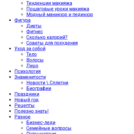
Тенденции макияжа
Пошаговые уроки макияжа
Модный маникюр и педикюр
Фигура
Диеты
Фитнес
Сколько калорий?
Советы для похудения
Уход за собой
Тело
Волосы
Лицо
Психология
Знаменитости
Новости \ Сплетни
Биографии
Праздники
Новый год
Рецепты
Полезно знать!
Разное
Бизнес-леди
Семейные вопросы
Путешествия