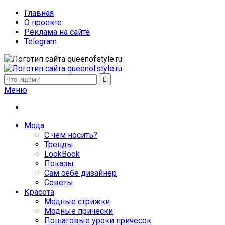
Главная
О проекте
Реклама на сайте
Telegram
queenofstyle.ru
Женский сайт о моде и красоте. Истории преображения и
Меню
похудения, отзывы о процедурах и косметике
Мода
С чем носить?
Тренды
LookBook
Показы
Сам себе дизайнер
Советы
Красота
Модные стрижки
Модные прически
Пошаговые уроки причесок