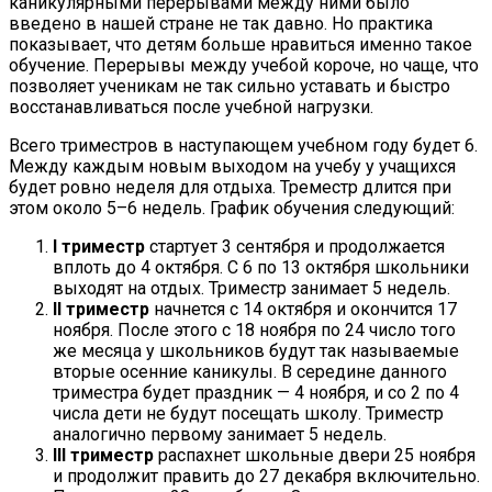
каникулярными перерывами между ними было
введено в нашей стране не так давно. Но практика
показывает, что детям больше нравиться именно такое
обучение. Перерывы между учебой короче, но чаще, что
позволяет ученикам не так сильно уставать и быстро
восстанавливаться после учебной нагрузки.
Всего триместров в наступающем учебном году будет 6.
Между каждым новым выходом на учебу у учащихся
будет ровно неделя для отдыха. Треместр длится при
этом около 5–6 недель. График обучения следующий:
I триместр
стартует 3 сентября и продолжается
вплоть до 4 октября. С 6 по 13 октября школьники
выходят на отдых. Триместр занимает 5 недель.
II триместр
начнется с 14 октября и окончится 17
ноября. После этого с 18 ноября по 24 число того
же месяца у школьников будут так называемые
вторые осенние каникулы. В середине данного
триместра будет праздник — 4 ноября, и со 2 по 4
числа дети не будут посещать школу. Триместр
аналогично первому занимает 5 недель.
III триместр
распахнет школьные двери 25 ноября
и продолжит править до 27 декабря включительно.