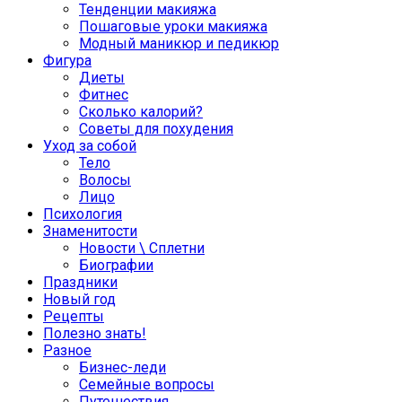
Тенденции макияжа
Пошаговые уроки макияжа
Модный маникюр и педикюр
Фигура
Диеты
Фитнес
Сколько калорий?
Советы для похудения
Уход за собой
Тело
Волосы
Лицо
Психология
Знаменитости
Новости \ Сплетни
Биографии
Праздники
Новый год
Рецепты
Полезно знать!
Разное
Бизнес-леди
Семейные вопросы
Путешествия