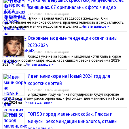
Чулки на девушках красотках, на девочках, на
женщинах. 67 оригинальных фото + видео
21.12.2023
1 Комментарий
Чулки – важная часть гардероба женщины. Они
подчеркивают ее женское обаяние, привлекательность и сексуальность.
Чулки скрывают мелкие недостатки и делают …
Читать дальше »
Основные модные тенденции осени-зимы
2023-2024
13.12.2023
1 Комментарий
Холода уже не за горами, и модницы хотят быть в курсе
последних событий мира моды, касающихся сезона осень-зима 2023-
2024. Чтобы …
Читать дальше »
Идеи маникюра на Новый 2024 год для
коротких ногтей
12.12.2023
1 Комментарий
В грядущем году на пике популярности будут короткие
ногти. Предлагаем рассмотреть наши фото-идеи для маникюра на Новый
год 2024 на …
Читать дальше »
ТОП 50 пород маленьких собак. Плюсы и
минусы, рекомендации кинологов, отзывы
владельцев