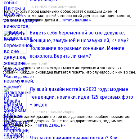
16.11.2023
2 комментариев
Популярность пород маленьких собак растет с каждым днем. И
неудивительно, миниатюрный четвероногий друг скрасит одиночество,
поможет в воспитании детей и …
Читать дальше »
Видеть себя беременной во сне девушке,
женщине, замужней и незамужней, к чему?
Толкование по разным сонникам. Мнение
психолога. Верить ли снам?
04.10.2023
1 Комментарий
Во снах с человеком происходит много интересных и загадочных
событий. Каждый сновидец пытается понять, что случилось с ним во сне,
…
Читать дальше »
Лучший дизайн ногтей в 2023 году: модные
тенденции, новинки, идеи. 125 красивых фото
+ видео
13.09.2023
1 Комментарий
Стильный модный дизайн ногтей всегда является особым предметом
гордости каждой девушки. Он не только дарит позитив, поднимает
настроение, но и …
Читать дальше »
Что такое ламинирование ресниц? Как