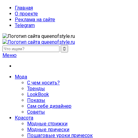
Главная
О проекте
Реклама на сайте
Telegram
queenofstyle.ru
Женский сайт о моде и красоте. Истории преображения и
Меню
похудения, отзывы о процедурах и косметике
Мода
С чем носить?
Тренды
LookBook
Показы
Сам себе дизайнер
Советы
Красота
Модные стрижки
Модные прически
Пошаговые уроки причесок