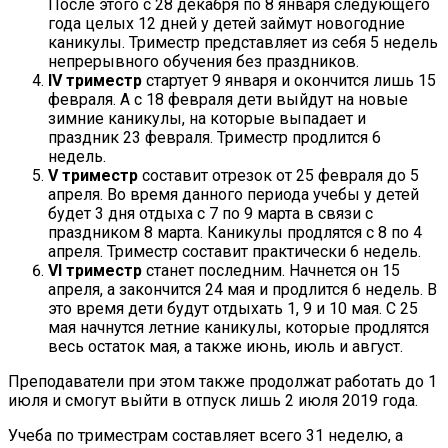
После этого с 28 декабря по 8 января следующего
года целых 12 дней у детей займут новогодние
каникулы. Триместр представляет из себя 5 недель
непрерывного обучения без праздников.
IV триместр
стартует 9 января и окончится лишь 15
февраля. А с 18 февраля дети выйдут на новые
зимние каникулы, на которые выпадает и
праздник 23 февраля. Триместр продлится 6
недель.
V триместр
составит отрезок от 25 февраля до 5
апреля. Во время данного периода учебы у детей
будет 3 дня отдыха с 7 по 9 марта в связи с
праздником 8 марта. Каникулы продлятся с 8 по 4
апреля. Триместр составит практически 6 недель.
VI триместр
станет последним. Начнется он 15
апреля, а закончится 24 мая и продлится 6 недель. В
это время дети будут отдыхать 1, 9 и 10 мая. С 25
мая начнутся летние каникулы, которые продлятся
весь остаток мая, а также июнь, июль и август.
Преподаватели при этом также продолжат работать до 1
июля и смогут выйти в отпуск лишь 2 июля 2019 года.
Учеба по триместрам составляет всего 31 неделю, а