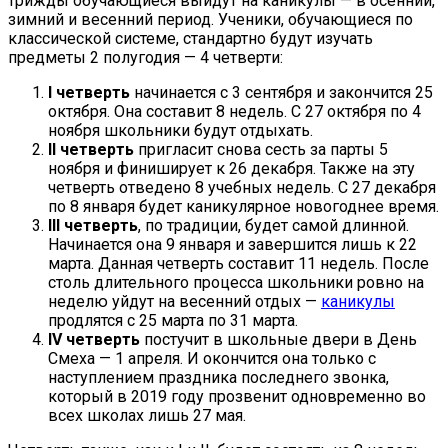
трижды обучающиеся выйдут на каникулы — в осенний,
зимний и весенний период. Ученики, обучающиеся по
классической системе, стандартно будут изучать
предметы 2 полугодия — 4 четверти:
I четверть
начинается с 3 сентября и закончится 25
октября. Она составит 8 недель. С 27 октября по 4
ноября школьники будут отдыхать.
II четверть
пригласит снова сесть за парты 5
ноября и финиширует к 26 декабря. Также на эту
четверть отведено 8 учебных недель. С 27 декабря
по 8 января будет каникулярное новогоднее время.
III четверть
, по традиции, будет самой длинной.
Начинается она 9 января и завершится лишь к 22
марта. Данная четверть составит 11 недель. После
столь длительного процесса школьники ровно на
неделю уйдут на весенний отдых —
каникулы
продлятся с 25 марта по 31 марта.
IV четверть
постучит в школьные двери в День
Смеха — 1 апреля. И окончится она только с
наступлением праздника последнего звонка,
который в 2019 году прозвенит одновременно во
всех школах лишь 27 мая.