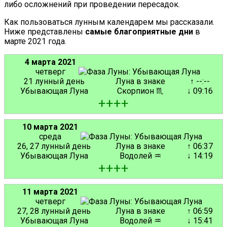
либо осложнений при проведении пересадок.
Как пользоваться лунным календарем мы рассказали.
Ниже представлены
самые благоприятные дни
в
марте 2021 года.
4 марта 2021
четверг
21 лунный день
Луна в знаке
↑ --:--
Убывающая Луна
Скорпион ♏
↓ 09:16
+
+
+
+
10 марта 2021
среда
26, 27 лунный день
Луна в знаке
↑ 06:37
Убывающая Луна
Водолей ♒
↓ 14:19
+
+
+
+
11 марта 2021
четверг
27, 28 лунный день
Луна в знаке
↑ 06:59
Убывающая Луна
Водолей ♒
↓ 15:41