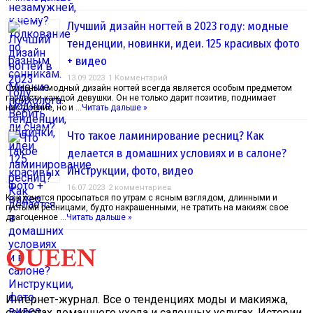
Лучший дизайн ногтей в 2023 году: модные
тенденции, новинки, идеи. 125 красивых фото
+ видео
13.09.2023
1 Комментарий
Стильный модный дизайн ногтей всегда является особым предметом
гордости каждой девушки. Он не только дарит позитив, поднимает
настроение, но и …
Читать дальше »
Что такое ламинирование ресниц? Как
делается в домашних условиях и в салоне?
Инструкции, фото, видео
16.07.2023
2 комментариев
Как хочется просыпаться по утрам с ясным взглядом, длинными и
густыми ресницами, будто накрашенными, не тратить на макияж свое
драгоценное …
Читать дальше »
Интернет-журнал. Все о тенденциях моды и макияжа,
секретах домашнего ухода и салонных услугах. Истории