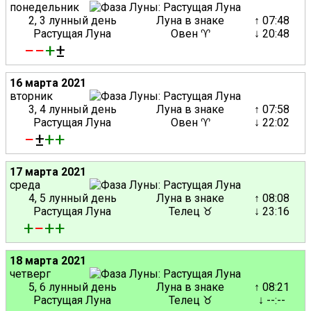
понедельник
2, 3 лунный день
Луна в знаке
↑ 07:48
Растущая Луна
Овен ♈
↓ 20:48
−
−
+
±
16 марта 2021
вторник
3, 4 лунный день
Луна в знаке
↑ 07:58
Растущая Луна
Овен ♈
↓ 22:02
−
±
+
+
17 марта 2021
среда
4, 5 лунный день
Луна в знаке
↑ 08:08
Растущая Луна
Телец ♉
↓ 23:16
+
−
+
+
18 марта 2021
четверг
5, 6 лунный день
Луна в знаке
↑ 08:21
Растущая Луна
Телец ♉
↓ --:--