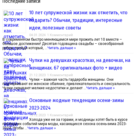
Последние записи
10 лет супружеской жизни: как отметить, что
подарить? Обычаи, традиции, интересные
идеи, полезные советы
04.01.2024
1 Комментарий
В современном быстро меняющемся мире прожить лет 10 вместе –
большое достижение! Десятая годовщина свадьбы – своеобразный
рубеж, пройдя который, …
Читать дальше »
Чулки на девушках красотках, на девочках, на
женщинах. 67 оригинальных фото + видео
21.12.2023
1 Комментарий
Чулки – важная часть гардероба женщины. Они
подчеркивают ее женское обаяние, привлекательность и сексуальность.
Чулки скрывают мелкие недостатки и делают …
Читать дальше »
Основные модные тенденции осени-зимы
2023-2024
13.12.2023
1 Комментарий
Холода уже не за горами, и модницы хотят быть в курсе
последних событий мира моды, касающихся сезона осень-зима 2023-
2024. Чтобы …
Читать дальше »