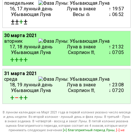
понедельник
16, 17 лунный день
Луна в знаке
↑ 19:57
Убывающая Луна
Весы ♎
↓ 06:52
±±
+
±
30 марта 2021
вторник
17, 18 лунный день
Луна в знаке
↑ 21:32
Убывающая Луна
Скорпион ♏
↓ 07:05
+
+
+
+
31 марта 2021
среда
18, 19 лунный день
Луна в знаке
↑ 23:08
Убывающая Луна
Скорпион ♏
↓ 07:20
+
−
+
+
В лунном календаре на Март 2021 года в первой колонке указано число месяца
и день недели. Во второй колонке - лунный день и фаза луны. В третьей - Луна
в знаке зодиака. В четвертой - восход и закат Луны. В пятой колонке указана
оценка благоприятного периода, которая состоит из 4 знаков, которые могут
принимать следующие значения:
[+] благоприятный период Луны
,
[−] не