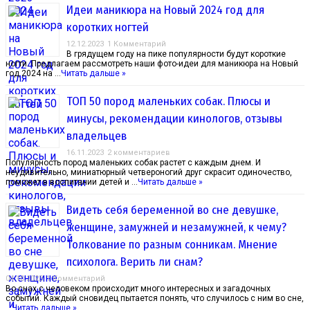
Идеи маникюра на Новый 2024 год для
коротких ногтей
12.12.2023
1 Комментарий
В грядущем году на пике популярности будут короткие
ногти. Предлагаем рассмотреть наши фото-идеи для маникюра на Новый
год 2024 на …
Читать дальше »
ТОП 50 пород маленьких собак. Плюсы и
минусы, рекомендации кинологов, отзывы
владельцев
16.11.2023
2 комментариев
Популярность пород маленьких собак растет с каждым днем. И
неудивительно, миниатюрный четвероногий друг скрасит одиночество,
поможет в воспитании детей и …
Читать дальше »
Видеть себя беременной во сне девушке,
женщине, замужней и незамужней, к чему?
Толкование по разным сонникам. Мнение
психолога. Верить ли снам?
04.10.2023
1 Комментарий
Во снах с человеком происходит много интересных и загадочных
событий. Каждый сновидец пытается понять, что случилось с ним во сне,
…
Читать дальше »