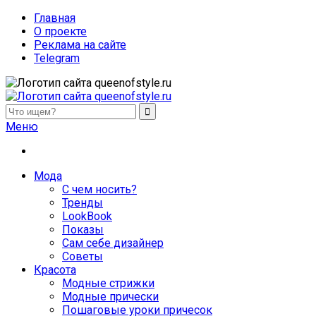
Главная
О проекте
Реклама на сайте
Telegram
queenofstyle.ru
Женский сайт о моде и красоте. Истории преображения и
Меню
похудения, отзывы о процедурах и косметике
Мода
С чем носить?
Тренды
LookBook
Показы
Сам себе дизайнер
Советы
Красота
Модные стрижки
Модные прически
Пошаговые уроки причесок