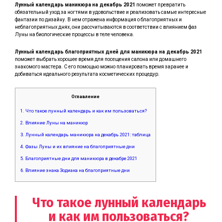
Лунный календарь маникюра
на декабрь
2021
поможет превратить
обязательный уход за ногтями в удовольствие и реализовать самые интересные
фантазии по дизайну. В нем отражена информация о благоприятных и
неблагоприятных днях, они рассчитываются в соответствии с влиянием фаз
Луны на биологические процессы в теле человека.
Лунный календарь благоприятных дней для маникюра на декабрь 2021
поможет выбрать хорошее время для посещения салона или домашнего
знакомого мастера. С его помощью можно планировать время заранее и
добиваться идеального результата косметических процедур.
Оглавление
1.
Что такое лунный календарь и как им пользоваться?
2.
Влияние Луны на маникюр
3.
Лунный календарь маникюра на декабрь 2021: таблица
4.
Фазы Луны и их влияние на благоприятные дни
5.
Благоприятные дни для маникюра в декабре 2021
6.
Влияние знака Зодиака на благоприятные дни
Что такое лунный календарь
и как им пользоваться?