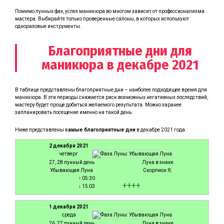
Помимо лунных фаз, успех маникюра во многом зависит от профессионализма
мастера. Выбирайте только проверенные салоны, в которых используют
одноразовые инструменты.
Благоприятные дни для
маникюра в декабре 2021
В таблице представлены благоприятные дни – наиболее подходящее время для
маникюра. В эти периоды снижается риск возможных негативных последствий,
мастеру будет проще добиться желаемого результата. Можно заранее
запланировать посещение именно на такой день.
Ниже представлены
самые благоприятные дни
в декабре 2021 года.
2 декабря 2021
четверг
27, 28 лунный день
Луна в знаке
Убывающая Луна
Скорпион ♏
↑ 05:30
+
+
+
+
↓ 15:03
1 декабря 2021
среда
26, 27 лунный день
Луна в знаке