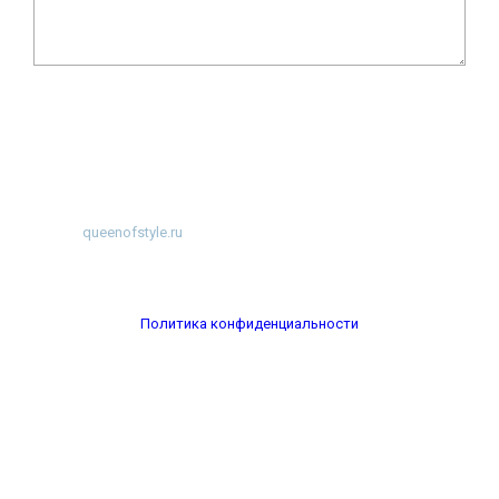
©
2026
~
queenofstyle.ru
~ Женский сайт о моде и красоте. Истории
преображения и похудения, отзывы о процедурах и косметике ~
Разработка
WP-Fairytale
Политика конфиденциальности