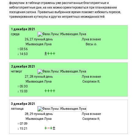
формулам: в таблице отражены уже рассчитанные благоприятные и
неблагоприятные дни, на них можно ориентироваться при планировании
посещения салона. Правильно выбранное время поможет избежать порезов,
травмирования кутикулы и других неприятных неожиданностей.
1 декабря 2021
среда
26, 27 лунный день
Луна в знаке
Убывающая Луна
Весы ♎
↑ 03:56
±
+
+
+
↓ 14:50
2 декабря 2021
четверг
27, 28 лунный день
Луна в знаке
Убывающая Луна
Скорпион ♏
↑ 05:30
+
+
+
+
↓ 15:03
3 декабря 2021
пятница
28, 29 лунный день
Луна в знаке
Убывающая Луна
Скорпион ♏
↑ 07:09
+
−
+
±
↓ 15:21