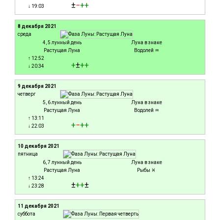
±
−
+
+
↓ 19:03
8 декабря 2021
среда
4, 5 лунный день
Луна в знаке
Растущая Луна
Водолей ♒
↑ 12:52
+
±
+
+
↓ 20:34
9 декабря 2021
четверг
5, 6 лунный день
Луна в знаке
Растущая Луна
Водолей ♒
↑ 13:11
+
−
+
+
↓ 22:03
10 декабря 2021
пятница
6, 7 лунный день
Луна в знаке
Растущая Луна
Рыбы ♓
↑ 13:24
±
+
+
±
↓ 23:28
11 декабря 2021
суббота