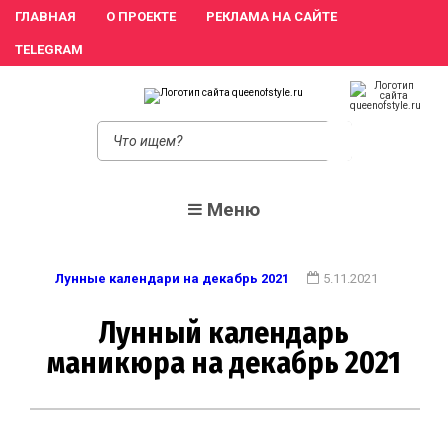
ГЛАВНАЯ
О ПРОЕКТЕ
РЕКЛАМА НА САЙТЕ
TELEGRAM
queeno
Женский сайт о
моде и красоте.
Истории
преображения и
похудения,
Меню
отзывы о
процедурах и
косметике
Лунные календари на декабрь 2021
5.11.2021
Лунный календарь
маникюра на декабрь 2021