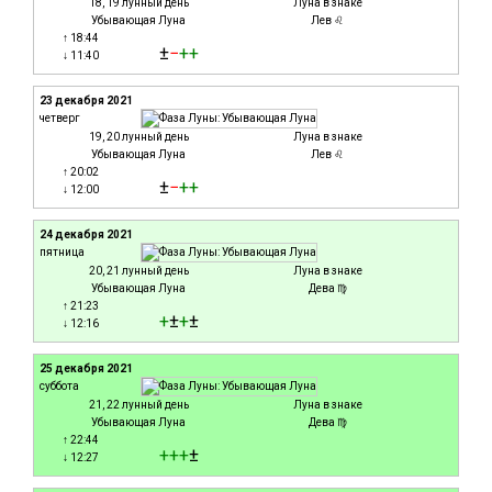
18, 19 лунный день
Луна в знаке
Убывающая Луна
Лев ♌
↑ 18:44
±
−
+
+
↓ 11:40
23 декабря 2021
четверг
19, 20 лунный день
Луна в знаке
Убывающая Луна
Лев ♌
↑ 20:02
±
−
+
+
↓ 12:00
24 декабря 2021
пятница
20, 21 лунный день
Луна в знаке
Убывающая Луна
Дева ♍
↑ 21:23
+
±
+
±
↓ 12:16
25 декабря 2021
суббота
21, 22 лунный день
Луна в знаке
Убывающая Луна
Дева ♍
↑ 22:44
+
+
+
±
↓ 12:27