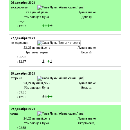
26 декабря 2021
воскресенье
22 лунный день
Луна в знаке
Убывающая Луна
Дева ♍
↑ --:--
+
+
+
±
↓ 12:37
27 декабря 2021
понедельник
22, 23 лунный день
Луна в знаке
Третья четверть
Весы ♎
↑ 00:06
±
−
+
±
↓ 12:47
28 декабря 2021
вторник
23, 24 лунный день
Луна в знаке
Убывающая Луна
Весы ♎
↑ 01:30
±±
+
+
↓ 12:56
29 декабря 2021
среда
24, 25 лунный день
Луна в знаке
Убывающая Луна
Скорпион ♏
↑ 02:58