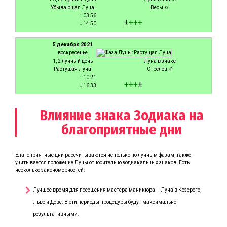
Убывающая Луна
Весы ♎
↑ 03:56
±
+
+
+
↓ 14:50
5 декабря 2021
воскресенье
1, 2 лунный день
Луна в знаке
Растущая Луна
Стрелец ♐
↑ 10:21
+
+
+
±
↓ 16:33
Влияние знака Зодиака на
благоприятные дни
Благоприятные дни рассчитываются не только по лунным фазам, также
учитывается положение Луны относительно зодиакальных знаков. Есть
несколько закономерностей:
Лучшее время для посещения мастера маникюра – Луна в Козероге,
Льве и Деве. В эти периоды процедуры будут максимально
результативными.