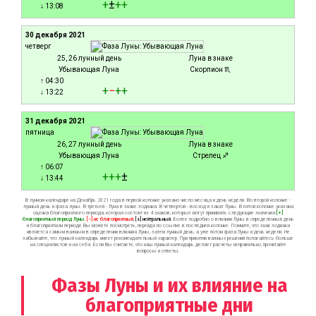
+
±
+
+
↓ 13:08
30 декабря 2021
четверг
25, 26 лунный день
Луна в знаке
Убывающая Луна
Скорпион ♏
↑ 04:30
+
−
+
+
↓ 13:22
31 декабря 2021
пятница
26, 27 лунный день
Луна в знаке
Убывающая Луна
Стрелец ♐
↑ 06:07
+
+
+
±
↓ 13:44
В лунном календаре на Декабрь 2021 года в первой колонке указано число месяца и день недели. Во второй колонке -
лунный день и фаза луны. В третьей - Луна в знаке зодиака. В четвертой - восход и закат Луны. В пятой колонке указана
оценка благоприятного периода, которая состоит из 4 знаков, которые могут принимать следующие значения:
[+]
благоприятный период Луны
,
[−] не благоприятный
,
[±] нейтральный
. Более подробно о влиянии Луны в определенный день
и благоприятном периоде Вы можете посмотреть, перейдя по ссылке в последней колонке. Помните, что знак зодиака
является самым важным в определении влияния Луны, затем лунный день, а уже потом фаза Луны и день недели. Не
забывайте, что лунный календарь имеет рекомендательный характер. При принятии важных решений полагайтесь больше
на специалистов и на себя. Если Вы считаете, что наш лунный календарь делает расчеты неправильно, прочитайте
вопросы и ответы.
Фазы Луны и их влияние на
благоприятные дни