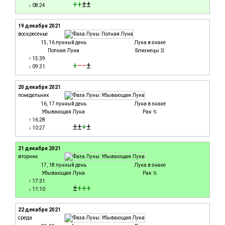
+
+
±±
↓ 08:24
19 декабря 2021
воскресенье
15, 16 лунный день
Луна в знаке
Полная Луна
Близнецы ♊
↑ 15:39
+
−
−
±
↓ 09:31
20 декабря 2021
понедельник
16, 17 лунный день
Луна в знаке
Убывающая Луна
Рак ♋
↑ 16:28
±±
+
±
↓ 10:27
21 декабря 2021
вторник
17, 18 лунный день
Луна в знаке
Убывающая Луна
Рак ♋
↑ 17:31
±
+
+
+
↓ 11:10
22 декабря 2021
среда