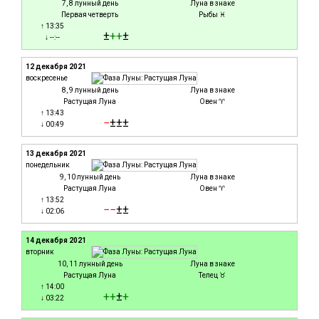
7, 8 лунный день
Луна в знаке
Первая четверть
Рыбы ♓
↑ 13:35
±
+
+
±
↓ --:--
12 декабря 2021
воскресенье
8, 9 лунный день
Луна в знаке
Растущая Луна
Овен ♈
↑ 13:43
−
±±±
↓ 00:49
13 декабря 2021
понедельник
9, 10 лунный день
Луна в знаке
Растущая Луна
Овен ♈
↑ 13:52
−
−
±±
↓ 02:06
14 декабря 2021
вторник
10, 11 лунный день
Луна в знаке
Растущая Луна
Телец ♉
↑ 14:00
+
+
±
+
↓ 03:22