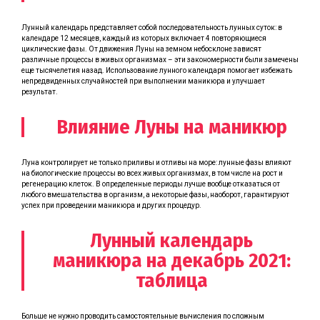
Лунный календарь представляет собой последовательность лунных суток: в
календаре 12 месяцев, каждый из которых включает 4 повторяющиеся
циклические фазы. От движения Луны на земном небосклоне зависят
различные процессы в живых организмах – эти закономерности были замечены
еще тысячелетия назад. Использование лунного календаря помогает избежать
непредвиденных случайностей при выполнении маникюра и улучшает
результат.
Влияние Луны на маникюр
Луна контролирует не только приливы и отливы на море: лунные фазы влияют
на биологические процессы во всех живых организмах, в том числе на рост и
регенерацию клеток. В определенные периоды лучше вообще отказаться от
любого вмешательства в организм, а некоторые фазы, наоборот, гарантируют
успех при проведении маникюра и других процедур.
Лунный календарь
маникюра на декабрь 2021:
таблица
Больше не нужно проводить самостоятельные вычисления по сложным