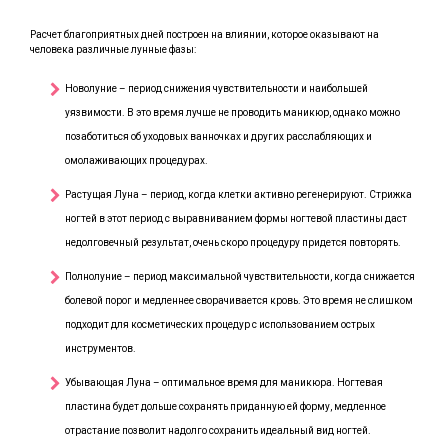
Расчет благоприятных дней построен на влиянии, которое оказывают на
человека различные лунные фазы:
Новолуние – период снижения чувствительности и наибольшей
уязвимости. В это время лучше не проводить маникюр, однако можно
позаботиться об уходовых ванночках и других расслабляющих и
омолаживающих процедурах.
Растущая Луна – период, когда клетки активно регенерируют. Стрижка
ногтей в этот период с выравниванием формы ногтевой пластины даст
недолговечный результат, очень скоро процедуру придется повторять.
Полнолуние – период максимальной чувствительности, когда снижается
болевой порог и медленнее сворачивается кровь. Это время не слишком
подходит для косметических процедур с использованием острых
инструментов.
Убывающая Луна – оптимальное время для маникюра. Ногтевая
пластина будет дольше сохранять приданную ей форму, медленное
отрастание позволит надолго сохранить идеальный вид ногтей.