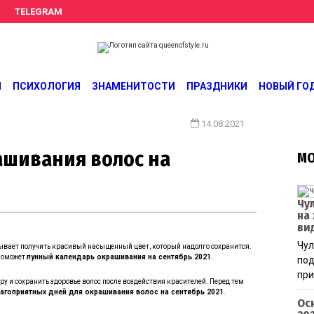
TELEGRAM
fstyle.ru
оде и красоте. Истории преображения и похудения, отзывы о процедурах и косметике
Й
ПСИХОЛОГИЯ
ЗНАМЕНИТОСТИ
ПРАЗДНИКИ
НОВЫЙ ГО
14.08.2021
ашивания волос на
МО
Чу
на
ви
Чул
тывает получить красивый насыщенный цвет, который надолго сохранится.
 поможет
лунный календарь окрашивания на сентябрь
2021
.
под
при
 и сохранить здоровье волос после воздействия красителей. Перед тем
агоприятных дней для окрашивания волос на сентябрь
2021
.
Ос