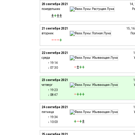
20 сентября 2021
14,
понедельник
Р
±
+
±±
21 сентября 2021
15, 1
вторник
По
−
−
−
+
22 сентября 2021
1
среда
↑ 19:14
−
±
+
+
↓ 07:30
23 сентября 2021
1
четверг
↑ 19:23
−
+
+
+
↓ 08:47
24 сентября 2021
1
пятница
↑ 19:34
+
−
+
±
↓ 10:03
25 сентября 2021
1