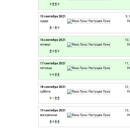
+
±±
+
15 сентября 2021
9, 
среда
Р
±
−
±
+
16 сентября 2021
10,
четверг
Р
±
+
±
+
17 сентября 2021
11,
пятница
Р
+
+
±±
18 сентября 2021
12,
суббота
Р
+
−
±±
19 сентября 2021
13,
воскресенье
Р
±
+
±±