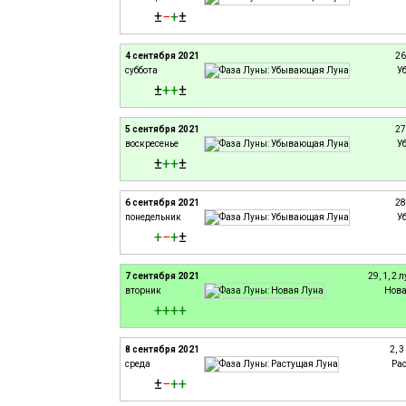
±
−
+
±
4 сентября 2021
26
суббота
У
±
+
+
±
5 сентября 2021
27
воскресенье
У
±
+
+
±
6 сентября 2021
28
понедельник
У
+
−
+
±
7 сентября 2021
29, 1, 2
вторник
Нова
+
+
+
+
8 сентября 2021
2, 
среда
Ра
±
−
+
+