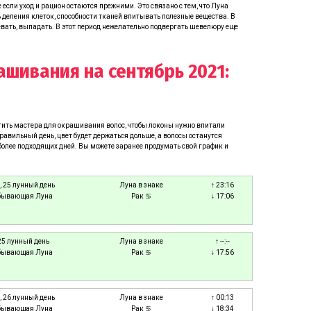
если уход и рацион остаются прежними. Это связано с тем, что Луна
 деления клеток, способности тканей впитывать полезные вещества. В
евать, выпадать. В этот период нежелательно подвергать шевелюру еще
шивания на сентябрь 2021:
етить мастера для окрашивания волос, чтобы локоны нужно впитали
правильный день, цвет будет держаться дольше, а волосы останутся
более подходящих дней. Вы можете заранее продумать свой график и
, 25 лунный день
Луна в знаке
↑ 23:16
бывающая Луна
Рак ♋
↓ 17:06
25 лунный день
Луна в знаке
↑ --:--
бывающая Луна
Рак ♋
↓ 17:56
, 26 лунный день
Луна в знаке
↑ 00:13
бывающая Луна
Рак ♋
↓ 18:34