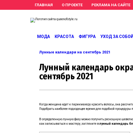
ГЛАВНАЯ
О ПРОЕКТЕ
РЕКЛАМА НА САЙТЕ
queeno
Женский сайт о м
МОДА
КРАСОТА
ФИГУРА
УХОД ЗА СОБО
Лунные календари на сентябрь 2021
Лунный календарь окр
сентябрь 2021
Когда женщина идет к парикмахеру красить волосы, она рассчи
Подобрать наиболее подходящее время для подобной процедуры
В определенную лунную фазу можно получить роскошную шевелюру
как записываться к мастеру, загляните в
лунный календарь бл