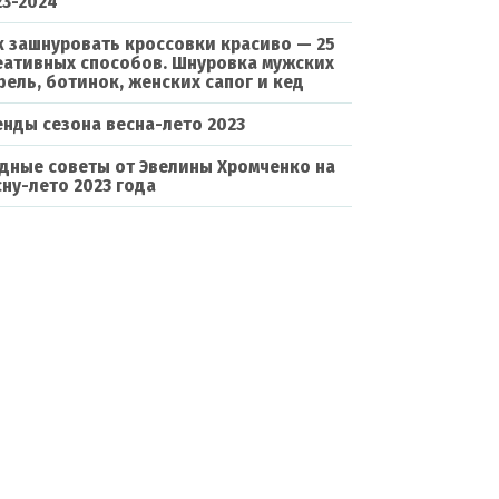
23-2024
к зашнуровать кроссовки красиво — 25
еативных способов. Шнуровка мужских
фель, ботинок, женских сапог и кед
енды сезона весна-лето 2023
дные советы от Эвелины Хромченко на
сну-лето 2023 года