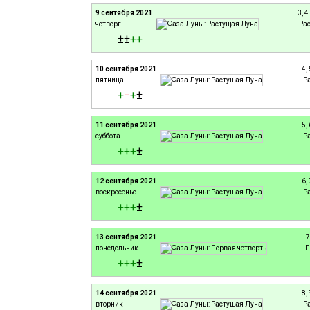
9 сентября 2021
3, 
четверг
Ра
±±
+
+
10 сентября 2021
4,
пятница
Р
+
−
+
±
11 сентября 2021
5,
суббота
Р
+
+
+
±
12 сентября 2021
6,
воскресенье
Р
+
+
+
±
13 сентября 2021
7
понедельник
П
+
+
+
±
14 сентября 2021
8,
вторник
Р