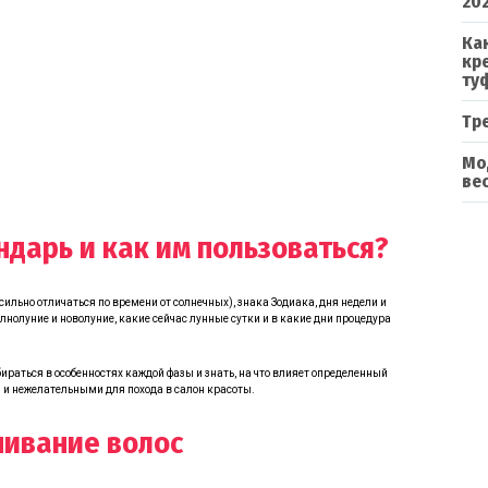
20
Ка
кр
ту
Тр
Мо
ве
ндарь и как им пользоваться?
ильно отличаться по времени от солнечных), знака Зодиака, дня недели и
лнолуние и новолуние, какие сейчас лунные сутки и в какие дни процедура
ираться в особенностях каждой фазы и знать, на что влияет определенный
 и нежелательными для похода в салон красоты.
шивание волос