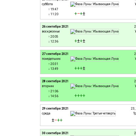
суббота
↑ 19:47
+
−
+
±
↓ 11:20
26 сентября 2021
2
воскресенье
↑ 20:05
+
±
+
±
↓ 12:36
27 сентября 2021
2
понедельник
↑ 20:31
+
+
+
±
↓ 13:49
28 сентября 2021
2
вторник
↑ 21:06
+
+
+
+
↓ 14:56
29 сентября 2021
23,
среда
Т
±
−
+
+
30 сентября 2021
2