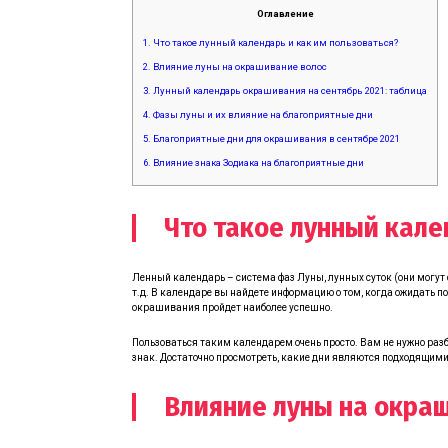
Оглавление
1.
Что такое лунный календарь и как им пользоваться?
2.
Влияние луны на окрашивание волос
3.
Лунный календарь окрашивания на сентябрь 2021: таблица
4.
Фазы луны и их влияние на благоприятные дни
5.
Благоприятные дни для окрашивания в сентябре 2021
6.
Влияние знака Зодиака на благоприятные дни
Что такое лунный кале
Ленный календарь – система фаз Луны, лунных суток (они могут с
т.д. В календаре вы найдете информацию о том, когда ожидать по
окрашивания пройдет наиболее успешно.
Пользоваться таким календарем очень просто. Вам не нужно разб
знак. Достаточно просмотреть, какие дни являются подходящими
Влияние луны на окра