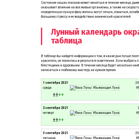
Состояние наших локонов может меняться в течение месяца, даже 
оказывает влияние на все живые организмы, а также на скорость
определенную лунную фазу волосы могут сечься, ломаться, ослаб
большему стрессу и ее воздействию химический красителей.
Лунный календарь окра
таблица
В таблице вы найдете информацию о том, в какие дни лучше пос
краситель, не посеклись в результате осветления. Если выбрать 
блестящими и здоровыми. В течение месяца будет несколько наи
записаться к любимому мастеру на нужное время.
1 сентября 2021
24
среда
У
±±
+
+
2 сентября 2021
четверг
У
±±
+
+
3 сентября 2021
25
пятница
У