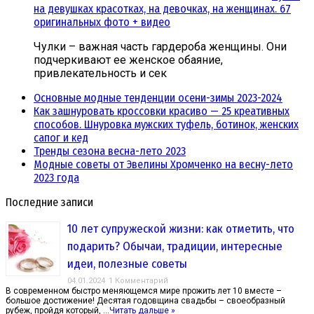
на девушках красотках, на девочках, на женщинах. 67
оригинальных фото + видео
Чулки – важная часть гардероба женщины. Они
подчеркивают ее женское обаяние,
привлекательность и сек
Основные модные тенденции осени-зимы 2023-2024
Как зашнуровать кроссовки красиво — 25 креативных
способов. Шнуровка мужских туфель, ботинок, женских
сапог и кед
Тренды сезона весна-лето 2023
Модные советы от Эвелины Хромченко на весну-лето
2023 года
Последние записи
10 лет супружеской жизни: как отметить, что
подарить? Обычаи, традиции, интересные
идеи, полезные советы
04.01.2024
1 Комментарий
В современном быстро меняющемся мире прожить лет 10 вместе –
большое достижение! Десятая годовщина свадьбы – своеобразный
рубеж, пройдя который, …
Читать дальше »