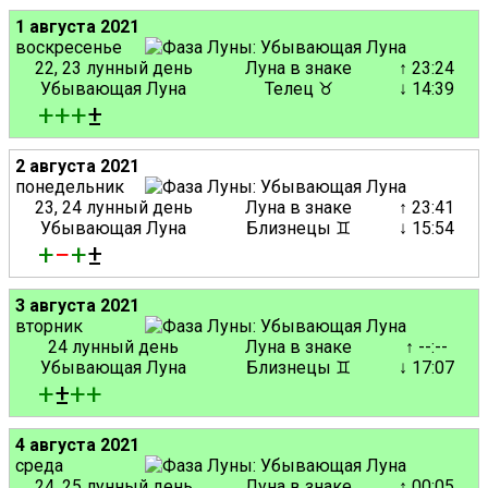
1 августа 2021
воскресенье
22, 23 лунный день
Луна в знаке
↑ 23:24
Убывающая Луна
Телец ♉
↓ 14:39
+
+
+
±
2 августа 2021
понедельник
23, 24 лунный день
Луна в знаке
↑ 23:41
Убывающая Луна
Близнецы ♊
↓ 15:54
+
−
+
±
3 августа 2021
вторник
24 лунный день
Луна в знаке
↑ --:--
Убывающая Луна
Близнецы ♊
↓ 17:07
+
±
+
+
4 августа 2021
среда
24, 25 лунный день
Луна в знаке
↑ 00:05