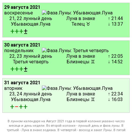
29 августа 2021
воскресенье
21, 22 лунный день
Луна в знаке
↑ 21:44
Убывающая Луна
Телец ♉
↓ 13:37
+
+
+
±
30 августа 2021
понедельник
22, 23 лунный день
Луна в знаке
↑ 22:05
Третья четверть
Близнецы ♊
↓ 14:52
+
+
+
±
31 августа 2021
вторник
23, 24 лунный день
Луна в знаке
↑ 22:34
Убывающая Луна
Близнецы ♊
↓ 16:03
+
−
+
+
В лунном календаре на Август 2021 года в первой колонке указано число
месяца и день недели. Во второй колонке - лунный день и фаза луны. В
третьей - Луна в знаке зодиака. В четвертой - восход и закат Луны. В пятой