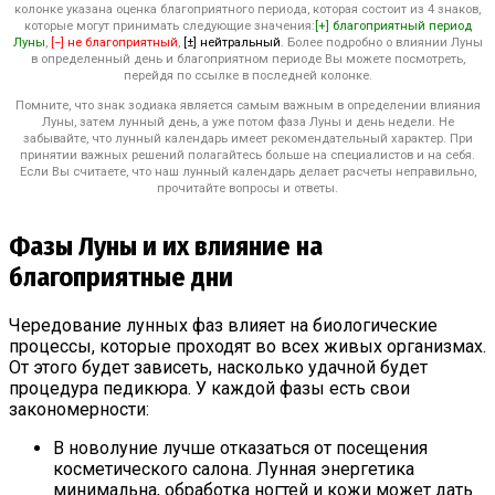
колонке указана оценка благоприятного периода, которая состоит из 4 знаков,
которые могут принимать следующие значения:
[+] благоприятный период
Луны
,
[−] не благоприятный
,
[±] нейтральный
. Более подробно о влиянии Луны
в определенный день и благоприятном периоде Вы можете посмотреть,
перейдя по ссылке в последней колонке.
Помните, что знак зодиака является самым важным в определении влияния
Луны, затем лунный день, а уже потом фаза Луны и день недели. Не
забывайте, что лунный календарь имеет рекомендательный характер. При
принятии важных решений полагайтесь больше на специалистов и на себя.
Если Вы считаете, что наш лунный календарь делает расчеты неправильно,
прочитайте вопросы и ответы.
Фазы Луны и их влияние на
благоприятные дни
Чередование лунных фаз влияет на биологические
процессы, которые проходят во всех живых организмах.
От этого будет зависеть, насколько удачной будет
процедура педикюра. У каждой фазы есть свои
закономерности:
В новолуние лучше отказаться от посещения
косметического салона. Лунная энергетика
минимальна, обработка ногтей и кожи может дать