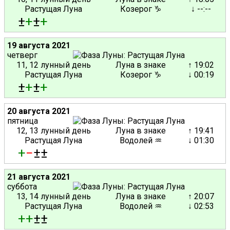
Растущая Луна
Козерог ♑
↓ --:--
±
+
±
+
19 августа 2021
четверг
11, 12 лунный день
Луна в знаке
↑ 19:02
Растущая Луна
Козерог ♑
↓ 00:19
±
+
±
+
20 августа 2021
пятница
12, 13 лунный день
Луна в знаке
↑ 19:41
Растущая Луна
Водолей ♒
↓ 01:30
+
−
±±
21 августа 2021
суббота
13, 14 лунный день
Луна в знаке
↑ 20:07
Растущая Луна
Водолей ♒
↓ 02:53
+
+
±±