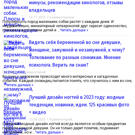
минусы, рекомендации кинологов, отзывы
владельцев
16.11.2023
2 комментариев
Популярность пород маленьких собак растет с каждым днем. И
неудивительно, миниатюрный четвероногий друг скрасит одиночество,
поможет в воспитании детей и …
Читать дальше »
Видеть себя беременной во сне девушке,
женщине, замужней и незамужней, к чему?
Толкование по разным сонникам. Мнение
психолога. Верить ли снам?
04.10.2023
1 Комментарий
Во снах с человеком происходит много интересных и загадочных
событий. Каждый сновидец пытается понять, что случилось с ним во сне,
…
Читать дальше »
Лучший дизайн ногтей в 2023 году: модные
тенденции, новинки, идеи. 125 красивых фото
+ видео
13.09.2023
1 Комментарий
Стильный модный дизайн ногтей всегда является особым предметом
гордости каждой девушки. Он не только дарит позитив, поднимает
настроение, но и …
Читать дальше »