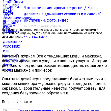
Что такое ламинирование ресниц? Как
делается в домашних условиях и в салоне?
Инструкции, фото, видео
16.07.2023
2 комментариев
Как хочется просыпаться по утрам с ясным взглядом, длинными и
густыми ресницами, будто накрашенными, не тратить на макияж свое
драгоценное …
Читать дальше »
Интернет-журнал. Все о тенденциях моды и макияжа,
секретах домашнего ухода и салонных услугах. Истории
реального похудения, эффективные диеты, пошаговые
уроки макияжа и причесок
Опытные дизайнеры представляют бюджетные луки, а
мастера маникюра — демонстрируют тренды ногтевого
сервиса. Очаровательные невесты получат советы для
создания безупречного образа и т.п.
Последние статьи