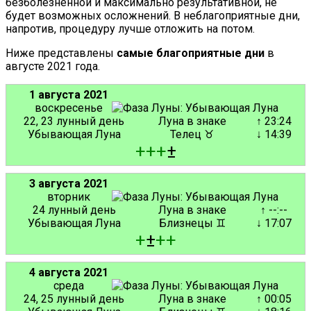
безболезненной и максимально результативной, не
будет возможных осложнений. В неблагоприятные дни,
напротив, процедуру лучше отложить на потом.
Ниже представлены
самые благоприятные дни
в
августе 2021 года.
1 августа 2021
воскресенье
22, 23 лунный день
Луна в знаке
↑ 23:24
Убывающая Луна
Телец ♉
↓ 14:39
+
+
+
±
3 августа 2021
вторник
24 лунный день
Луна в знаке
↑ --:--
Убывающая Луна
Близнецы ♊
↓ 17:07
+
±
+
+
4 августа 2021
среда
24, 25 лунный день
Луна в знаке
↑ 00:05