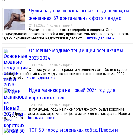
Чулки на девушках красотках, на девочках, на
женщинах. 67 оригинальных фото + видео
21.12.2023
1 Комментарий
Чулки – важная часть гардероба женщины. Они
подчеркивают ее женское обаяние, привлекательность и сексуальность.
Чулки скрывают мелкие недостатки и делают …
Читать дальше »
Основные модные тенденции осени-зимы
2023-2024
13.12.2023
1 Комментарий
Холода уже не за горами, и модницы хотят быть в курсе
последних событий мира моды, касающихся сезона осень-зима 2023-
2024. Чтобы …
Читать дальше »
Идеи маникюра на Новый 2024 год для
коротких ногтей
12.12.2023
1 Комментарий
В грядущем году на пике популярности будут короткие
ногти. Предлагаем рассмотреть наши фото-идеи для маникюра на Новый
год 2024 на …
Читать дальше »
ТОП 50 пород маленьких собак. Плюсы и