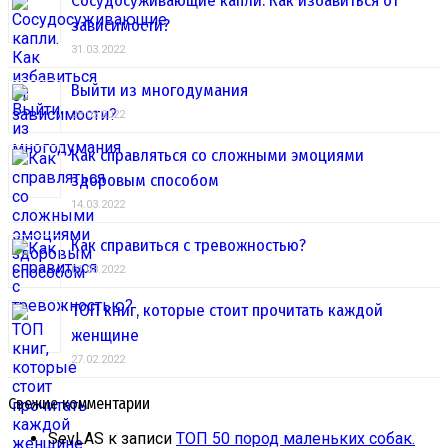
Сосудосуживающие капли. Как избавиться от
зависимости?
31.03.2022
Выйти из многодумания
28.03.2022
Как справляться со сложными эмоциями
здоровым способом
14.03.2022
Как справиться с тревожностью?
01.03.2022
ТОП книг, которые стоит прочитать каждой
женщине
27.02.2022
Свежие комментарии
SevLAS
к записи
ТОП 50 пород маленьких собак.