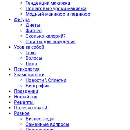
Тенденции макияжа
Пошаговые уроки макияжа
Модный маникюр и педикюр
Фигура
Диеты
Фитнес
Сколько калорий?
Советы для похудения
Уход за собой
Тело
Волосы
Лицо
Психология
Знаменитости
Новости \ Сплетни
Биографии
Праздники
Новый год
Рецепты
Полезно знать!
Разное
Бизнес-леди
Семейные вопросы
Путешествия