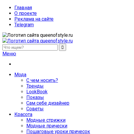
Главная
О проекте
Реклама на сайте
Telegram
queenofstyle.ru
Женский сайт о моде и красоте. Истории преображения и
Меню
похудения, отзывы о процедурах и косметике
Мода
С чем носить?
Тренды
LookBook
Показы
Сам себе дизайнер
Советы
Красота
Модные стрижки
Модные прически
Пошаговые уроки причесок