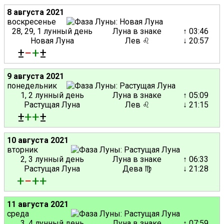
8 августа 2021
воскресенье
28, 29, 1 лунный день
Луна в знаке
↑ 03:46
Новая Луна
Лев ♌
↓ 20:57
±
−
+
±
9 августа 2021
понедельник
1, 2 лунный день
Луна в знаке
↑ 05:09
Растущая Луна
Лев ♌
↓ 21:15
±
+
+
±
10 августа 2021
вторник
2, 3 лунный день
Луна в знаке
↑ 06:33
Растущая Луна
Дева ♍
↓ 21:28
+
−
+
+
11 августа 2021
среда
3, 4 лунный день
Луна в знаке
↑ 07:59