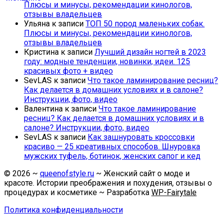
Плюсы и минусы, рекомендации кинологов,
отзывы владельцев
Ульяна
к записи
ТОП 50 пород маленьких собак.
Плюсы и минусы, рекомендации кинологов,
отзывы владельцев
Кристина
к записи
Лучший дизайн ногтей в 2023
году: модные тенденции, новинки, идеи. 125
красивых фото + видео
SevLAS
к записи
Что такое ламинирование ресниц?
Как делается в домашних условиях и в салоне?
Инструкции, фото, видео
Валентина
к записи
Что такое ламинирование
ресниц? Как делается в домашних условиях и в
салоне? Инструкции, фото, видео
SevLAS
к записи
Как зашнуровать кроссовки
красиво — 25 креативных способов. Шнуровка
мужских туфель, ботинок, женских сапог и кед
©
2026
~
queenofstyle.ru
~ Женский сайт о моде и
красоте. Истории преображения и похудения, отзывы о
процедурах и косметике ~ Разработка
WP-Fairytale
Политика конфиденциальности