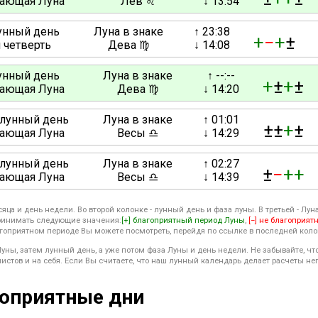
ающая Луна
Лев ♌
↓ 13:54
лунный день
Луна в знаке
↑ 23:38
+
−
+
±
 четверть
Дева ♍
↓ 14:08
унный день
Луна в знаке
↑ --:--
+
±
+
±
ающая Луна
Дева ♍
↓ 14:20
 лунный день
Луна в знаке
↑ 01:01
±±
+
±
ающая Луна
Весы ♎
↓ 14:29
 лунный день
Луна в знаке
↑ 02:27
±
−
+
+
ающая Луна
Весы ♎
↓ 14:39
ца и день недели. Во второй колонке - лунный день и фаза луны. В третьей - Луна 
 принимать следующие значения:
[+] благоприятный период Луны
,
[−] не благоприят
гоприятном периоде Вы можете посмотреть, перейдя по ссылке в последней коло
уны, затем лунный день, а уже потом фаза Луны и день недели. Не забывайте, ч
стов и на себя. Если Вы считаете, что наш лунный календарь делает расчеты не
гоприятные дни