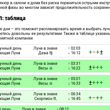
икюр в салоне и дома без риска пораниться острыми инст
анной фазы во многом зависит продолжительность сохранен
1: таблица
е дни – это поможет распланировать время и выбрать луч
етесь довольны ее результатами. Также в таблице указа
риятной компании.
лунный день
Луна в знаке
↑ 02:03
+
−
+
±
ющая Луна
Дева ♍
↓ 16:12
лунный день
Луна в знаке
↑ 03:31
±
+
+
+
ющая Луна
Весы ♎
↓ 16:22
лунный день
Луна в знаке
↑ 05:01
±
+
+
+
ющая Луна
Весы ♎
↓ 16:33
лунный день
Луна в знаке
↑ 06:34
+
−
+
+
ющая Луна
Скорпион ♏
↓ 16:45
й день
Луна в знаке
↑ 08:12