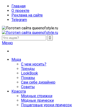
Главная
О проекте
Реклама на сайте
Telegram
queenofstyle.ru
Женский сайт о моде и красоте. Истории преображения и
Меню
Мода
С чем носить?
Тренды
LookBook
Показы
Сам себе дизайнер
Советы
Красота
Модные стрижки
Модные прически
Пошаговые уроки причесок