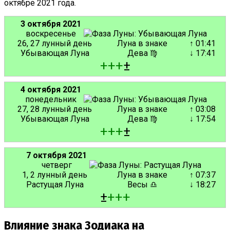
октябре 2021 года.
3 октября 2021
воскресенье
26, 27 лунный день
Луна в знаке
↑ 01:41
Убывающая Луна
Дева ♍
↓ 17:41
+
+
+
±
4 октября 2021
понедельник
27, 28 лунный день
Луна в знаке
↑ 03:08
Убывающая Луна
Дева ♍
↓ 17:54
+
+
+
±
7 октября 2021
четверг
1, 2 лунный день
Луна в знаке
↑ 07:37
Растущая Луна
Весы ♎
↓ 18:27
±
+
+
+
Влияние знака Зодиака на