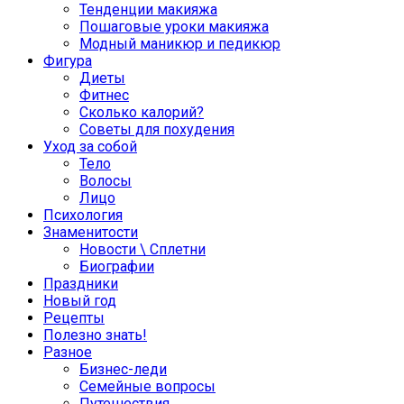
Тенденции макияжа
Пошаговые уроки макияжа
Модный маникюр и педикюр
Фигура
Диеты
Фитнес
Сколько калорий?
Советы для похудения
Уход за собой
Тело
Волосы
Лицо
Психология
Знаменитости
Новости \ Сплетни
Биографии
Праздники
Новый год
Рецепты
Полезно знать!
Разное
Бизнес-леди
Семейные вопросы
Путешествия