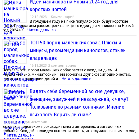
Идеи маникюра на Новый 2024 год для
коротких ногтей
12.12.2023
1 Комментарий
В грядущем году на пике популярности будут короткие
ногти. Предлагаем рассмотреть наши фото-идеи для маникюра на Новый
год 2024 на …
Читать дальше »
ТОП 50 пород маленьких собак. Плюсы и
минусы, рекомендации кинологов, отзывы
владельцев
16.11.2023
2 комментариев
Популярность пород маленьких собак растет с каждым днем. И
неудивительно, миниатюрный четвероногий друг скрасит одиночество,
поможет в воспитании детей и …
Читать дальше »
Видеть себя беременной во сне девушке,
женщине, замужней и незамужней, к чему?
Толкование по разным сонникам. Мнение
психолога. Верить ли снам?
04.10.2023
1 Комментарий
Во снах с человеком происходит много интересных и загадочных
событий. Каждый сновидец пытается понять, что случилось с ним во сне,
…
Читать дальше »