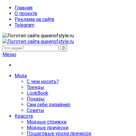
Главная
О проекте
Реклама на сайте
Telegram
queenofstyle.ru
Женский сайт о моде и красоте. Истории преображения и
Меню
похудения, отзывы о процедурах и косметике
Мода
С чем носить?
Тренды
LookBook
Показы
Сам себе дизайнер
Советы
Красота
Модные стрижки
Модные прически
Пошаговые уроки причесок