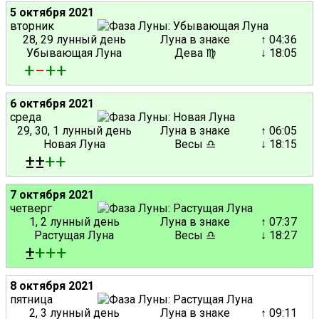
5 октября 2021
вторник
28, 29 лунный день
Луна в знаке
↑ 04:36
Убывающая Луна
Дева ♍
↓ 18:05
+
−
+
+
6 октября 2021
среда
29, 30, 1 лунный день
Луна в знаке
↑ 06:05
Новая Луна
Весы ♎
↓ 18:15
±±
+
+
7 октября 2021
четверг
1, 2 лунный день
Луна в знаке
↑ 07:37
Растущая Луна
Весы ♎
↓ 18:27
±
+
+
+
8 октября 2021
пятница
2, 3 лунный день
Луна в знаке
↑ 09:11