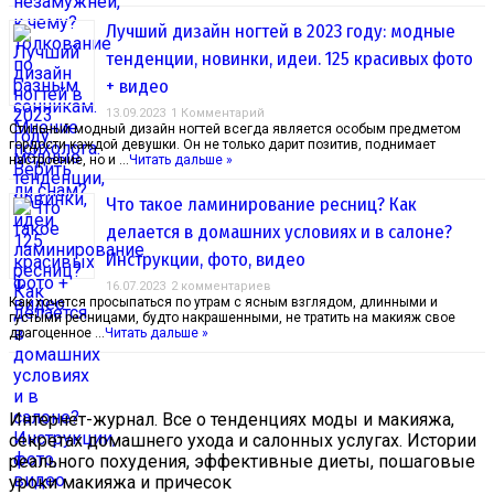
Лучший дизайн ногтей в 2023 году: модные
тенденции, новинки, идеи. 125 красивых фото
+ видео
13.09.2023
1 Комментарий
Стильный модный дизайн ногтей всегда является особым предметом
гордости каждой девушки. Он не только дарит позитив, поднимает
настроение, но и …
Читать дальше »
Что такое ламинирование ресниц? Как
делается в домашних условиях и в салоне?
Инструкции, фото, видео
16.07.2023
2 комментариев
Как хочется просыпаться по утрам с ясным взглядом, длинными и
густыми ресницами, будто накрашенными, не тратить на макияж свое
драгоценное …
Читать дальше »
Интернет-журнал. Все о тенденциях моды и макияжа,
секретах домашнего ухода и салонных услугах. Истории
реального похудения, эффективные диеты, пошаговые
уроки макияжа и причесок