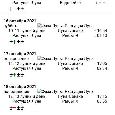
Растущая Луна
Водолей ♒
↓ --:--
+
−
±±
16 октября 2021
суббота
10, 11 лунный день
Луна в знаке
↑ 16:54
Растущая Луна
Рыбы ♓
↓ 01:10
±
+
±±
17 октября 2021
воскресенье
11, 12 лунный день
Луна в знаке
↑ 17:05
Растущая Луна
Рыбы ♓
↓ 02:34
±
+
±±
18 октября 2021
понедельник
12, 13 лунный день
Луна в знаке
↑ 17:15
Растущая Луна
Рыбы ♓
↓ 03:55
±
−
±±