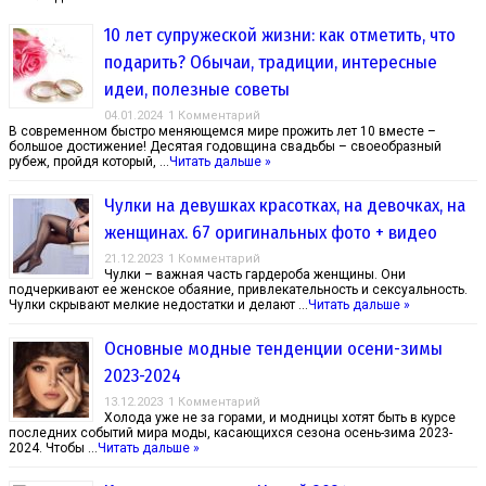
10 лет супружеской жизни: как отметить, что
подарить? Обычаи, традиции, интересные
идеи, полезные советы
04.01.2024
1 Комментарий
В современном быстро меняющемся мире прожить лет 10 вместе –
большое достижение! Десятая годовщина свадьбы – своеобразный
рубеж, пройдя который, …
Читать дальше »
Чулки на девушках красотках, на девочках, на
женщинах. 67 оригинальных фото + видео
21.12.2023
1 Комментарий
Чулки – важная часть гардероба женщины. Они
подчеркивают ее женское обаяние, привлекательность и сексуальность.
Чулки скрывают мелкие недостатки и делают …
Читать дальше »
Основные модные тенденции осени-зимы
2023-2024
13.12.2023
1 Комментарий
Холода уже не за горами, и модницы хотят быть в курсе
последних событий мира моды, касающихся сезона осень-зима 2023-
2024. Чтобы …
Читать дальше »