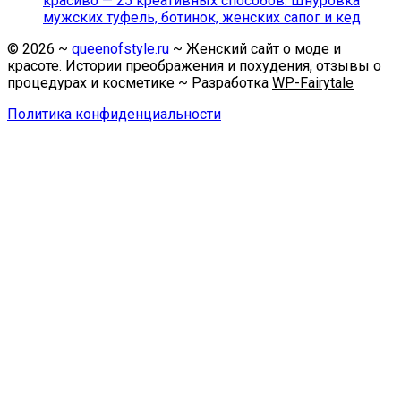
красиво — 25 креативных способов. Шнуровка
мужских туфель, ботинок, женских сапог и кед
©
2026
~
queenofstyle.ru
~ Женский сайт о моде и
красоте. Истории преображения и похудения, отзывы о
процедурах и косметике ~ Разработка
WP-Fairytale
Политика конфиденциальности