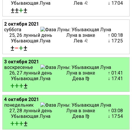
Убывающая Луна
Лев ♌
↓ 17:04
±±
+
±
2 октября 2021
суббота
25, 26 лунный день
Луна в знаке
↑ 00:18
Убывающая Луна
Лев ♌
↓ 17:25
±
−
+
±
3 октября 2021
воскресенье
26, 27 лунный день
Луна в знаке
↑ 01:41
Убывающая Луна
Дева ♍
↓ 17:41
+
+
+
±
4 октября 2021
понедельник
27, 28 лунный день
Луна в знаке
↑ 03:08
Убывающая Луна
Дева ♍
↓ 17:54
+
+
+
±