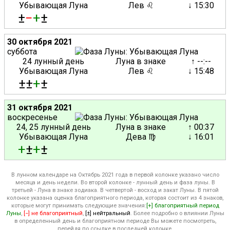
Убывающая Луна
Лев ♌
↓ 15:30
±
−
+
±
30 октября 2021
суббота
24 лунный день
Луна в знаке
↑ --:--
Убывающая Луна
Лев ♌
↓ 15:48
±±
+
±
31 октября 2021
воскресенье
24, 25 лунный день
Луна в знаке
↑ 00:37
Убывающая Луна
Дева ♍
↓ 16:01
+
±
+
±
В лунном календаре на Октябрь 2021 года в первой колонке указано число
месяца и день недели. Во второй колонке - лунный день и фаза луны. В
третьей - Луна в знаке зодиака. В четвертой - восход и закат Луны. В пятой
колонке указана оценка благоприятного периода, которая состоит из 4 знаков,
которые могут принимать следующие значения:
[+] благоприятный период
Луны
,
[−] не благоприятный
,
[±] нейтральный
. Более подробно о влиянии Луны
в определенный день и благоприятном периоде Вы можете посмотреть,
перейдя по ссылке в последней колонке.