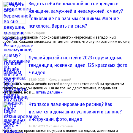
Видеть себя беременной во сне девушке,
женщине, замужней и незамужней, к чему?
Толкование по разным сонникам. Мнение
психолога. Верить ли снам?
04.10.2023
1 Комментарий
Во снах с человеком происходит много интересных и загадочных
событий. Каждый сновидец пытается понять, что случилось с ним во сне,
…
Читать дальше »
Лучший дизайн ногтей в 2023 году: модные
тенденции, новинки, идеи. 125 красивых фото
+ видео
13.09.2023
1 Комментарий
Стильный модный дизайн ногтей всегда является особым предметом
гордости каждой девушки. Он не только дарит позитив, поднимает
настроение, но и …
Читать дальше »
Что такое ламинирование ресниц? Как
делается в домашних условиях и в салоне?
Инструкции, фото, видео
16.07.2023
2 комментариев
Как хочется просыпаться по утрам с ясным взглядом, длинными и