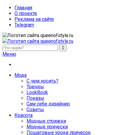
Главная
О проекте
Реклама на сайте
Telegram
queenofstyle.ru
Женский сайт о моде и красоте. Истории преображения и
Меню
похудения, отзывы о процедурах и косметике
Мода
С чем носить?
Тренды
LookBook
Показы
Сам себе дизайнер
Советы
Красота
Модные стрижки
Модные прически
Пошаговые уроки причесок