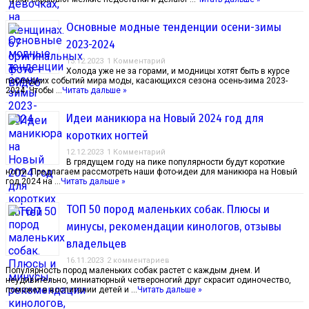
Основные модные тенденции осени-зимы
2023-2024
13.12.2023
1 Комментарий
Холода уже не за горами, и модницы хотят быть в курсе
последних событий мира моды, касающихся сезона осень-зима 2023-
2024. Чтобы …
Читать дальше »
Идеи маникюра на Новый 2024 год для
коротких ногтей
12.12.2023
1 Комментарий
В грядущем году на пике популярности будут короткие
ногти. Предлагаем рассмотреть наши фото-идеи для маникюра на Новый
год 2024 на …
Читать дальше »
ТОП 50 пород маленьких собак. Плюсы и
минусы, рекомендации кинологов, отзывы
владельцев
16.11.2023
2 комментариев
Популярность пород маленьких собак растет с каждым днем. И
неудивительно, миниатюрный четвероногий друг скрасит одиночество,
поможет в воспитании детей и …
Читать дальше »