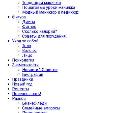
Тенденции макияжа
Пошаговые уроки макияжа
Модный маникюр и педикюр
Фигура
Диеты
Фитнес
Сколько калорий?
Советы для похудения
Уход за собой
Тело
Волосы
Лицо
Психология
Знаменитости
Новости \ Сплетни
Биографии
Праздники
Новый год
Рецепты
Полезно знать!
Разное
Бизнес-леди
Семейные вопросы
Путешествия