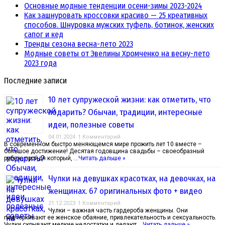
Основные модные тенденции осени-зимы 2023-2024
Как зашнуровать кроссовки красиво — 25 креативных
способов. Шнуровка мужских туфель, ботинок, женских
сапог и кед
Тренды сезона весна-лето 2023
Модные советы от Эвелины Хромченко на весну-лето
2023 года
Последние записи
10 лет супружеской жизни: как отметить, что
подарить? Обычаи, традиции, интересные
идеи, полезные советы
04.01.2024
1 Комментарий
В современном быстро меняющемся мире прожить лет 10 вместе –
большое достижение! Десятая годовщина свадьбы – своеобразный
рубеж, пройдя который, …
Читать дальше »
Чулки на девушках красотках, на девочках, на
женщинах. 67 оригинальных фото + видео
21.12.2023
1 Комментарий
Чулки – важная часть гардероба женщины. Они
подчеркивают ее женское обаяние, привлекательность и сексуальность.
Чулки скрывают мелкие недостатки и делают …
Читать дальше »