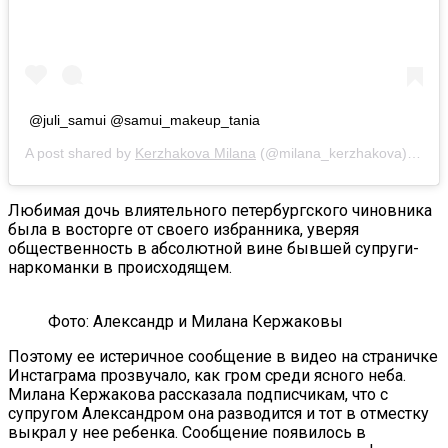
@juli_samui @samui_makeup_tania
A post shared by
Kerzhakova Milana
(@milana_kerzhakova) on
Au
Любимая дочь влиятельного петербургского чиновника
была в восторге от своего избранника, уверяя
общественность в абсолютной вине бывшей супруги-
наркоманки в происходящем.
Фото: Александр и Милана Кержаковы
Поэтому ее истеричное сообщение в видео на страничке
Инстаграма прозвучало, как гром среди ясного неба.
Милана Кержакова рассказала подписчикам, что с
супругом Александром она разводится и тот в отместку
выкрал у нее ребенка. Сообщение появилось в