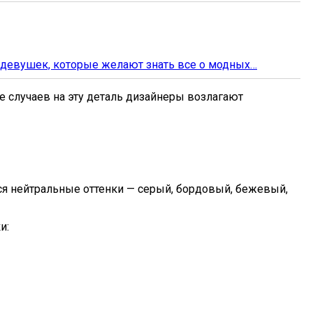
 девушек, которые желают знать все о модных…
 случаев на эту деталь дизайнеры возлагают
ся нейтральные оттенки — серый, бордовый, бежевый,
и: