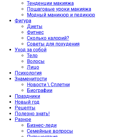
Тенденции макияжа
Пошаговые уроки макияжа
Модный маникюр и педикюр
Фигура
Диеты
Фитнес
Сколько калорий?
Советы для похудения
Уход за собой
Тело
Волосы
Лицо
Психология
Знаменитости
Новости \ Сплетни
Биографии
Праздники
Новый год
Рецепты
Полезно знать!
Разное
Бизнес-леди
Семейные вопросы
Путешествия