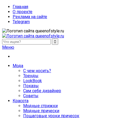
Главная
О проекте
Реклама на сайте
Telegram
queenofstyle.ru
Женский сайт о моде и красоте. Истории преображения и
Меню
Мода
С чем носить?
Тренды
LookBook
Показы
Сам себе дизайнер
Советы
Красота
Модные стрижки
Модные прически
Пошаговые уроки причесок