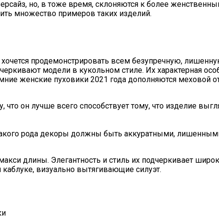
ерсайз, но, в тоже время, склоняются к более женственн
ить множество примеров таких изделий.
а хочется продемонстрировать всем безупречную, лишенну
одчеркивают модели в кукольном стиле. Их характерная ос
имние женские пуховики 2021 года дополняются меховой о
му, что он лучше всего способствует тому, что изделие в
Такого рода декоры должны быть аккуратными, лишенными
 макси длины. Элегантность и стиль их подчеркивает широк
 каблуке, визуально вытягивающие силуэт.
ки