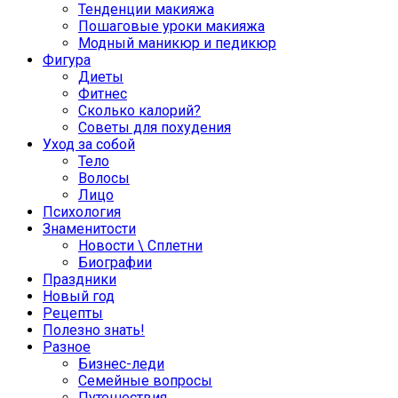
Тенденции макияжа
Пошаговые уроки макияжа
Модный маникюр и педикюр
Фигура
Диеты
Фитнес
Сколько калорий?
Советы для похудения
Уход за собой
Тело
Волосы
Лицо
Психология
Знаменитости
Новости \ Сплетни
Биографии
Праздники
Новый год
Рецепты
Полезно знать!
Разное
Бизнес-леди
Семейные вопросы
Путешествия