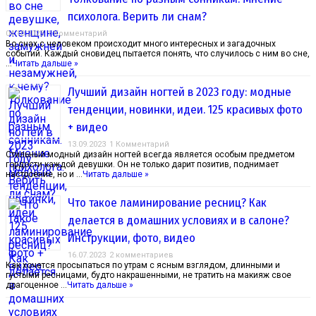
психолога. Верить ли снам?
04.10.2023
1 Комментарий
Во снах с человеком происходит много интересных и загадочных
событий. Каждый сновидец пытается понять, что случилось с ним во сне,
…
Читать дальше »
Лучший дизайн ногтей в 2023 году: модные
тенденции, новинки, идеи. 125 красивых фото
+ видео
13.09.2023
1 Комментарий
Стильный модный дизайн ногтей всегда является особым предметом
гордости каждой девушки. Он не только дарит позитив, поднимает
настроение, но и …
Читать дальше »
Что такое ламинирование ресниц? Как
делается в домашних условиях и в салоне?
Инструкции, фото, видео
16.07.2023
2 комментариев
Как хочется просыпаться по утрам с ясным взглядом, длинными и
густыми ресницами, будто накрашенными, не тратить на макияж свое
драгоценное …
Читать дальше »