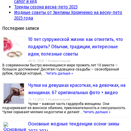
сапог и кед
Тренды сезона весна-лето 2023
Модные советы от Эвелины Хромченко на весну-лето
2023 года
Последние записи
10 лет супружеской жизни: как отметить, что
подарить? Обычаи, традиции, интересные
идеи, полезные советы
04.01.2024
1 Комментарий
В современном быстро меняющемся мире прожить лет 10 вместе –
большое достижение! Десятая годовщина свадьбы – своеобразный
рубеж, пройдя который, …
Читать дальше »
Чулки на девушках красотках, на девочках, на
женщинах. 67 оригинальных фото + видео
21.12.2023
1 Комментарий
Чулки – важная часть гардероба женщины. Они
подчеркивают ее женское обаяние, привлекательность и сексуальность.
Чулки скрывают мелкие недостатки и делают …
Читать дальше »
Основные модные тенденции осени-зимы