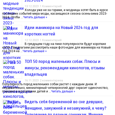
2023-2024
13.12.2023
1 Комментарий
Холода уже не за горами, и модницы хотят быть в курсе
последних событий мира моды, касающихся сезона осень-зима 2023-
2024. Чтобы …
Читать дальше »
Идеи маникюра на Новый 2024 год для
коротких ногтей
12.12.2023
1 Комментарий
В грядущем году на пике популярности будут короткие
ногти. Предлагаем рассмотреть наши фото-идеи для маникюра на Новый
год 2024 на …
Читать дальше »
ТОП 50 пород маленьких собак. Плюсы и
минусы, рекомендации кинологов, отзывы
владельцев
16.11.2023
2 комментариев
Популярность пород маленьких собак растет с каждым днем. И
неудивительно, миниатюрный четвероногий друг скрасит одиночество,
поможет в воспитании детей и …
Читать дальше »
Видеть себя беременной во сне девушке,
женщине, замужней и незамужней, к чему?
Толкование по разным сонникам. Мнение