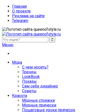
Главная
О проекте
Реклама на сайте
Telegram
queenofstyle.ru
Женский сайт о моде и красоте. Истории преображения и
Меню
похудения, отзывы о процедурах и косметике
Мода
С чем носить?
Тренды
LookBook
Показы
Сам себе дизайнер
Советы
Красота
Модные стрижки
Модные прически
Пошаговые уроки причесок