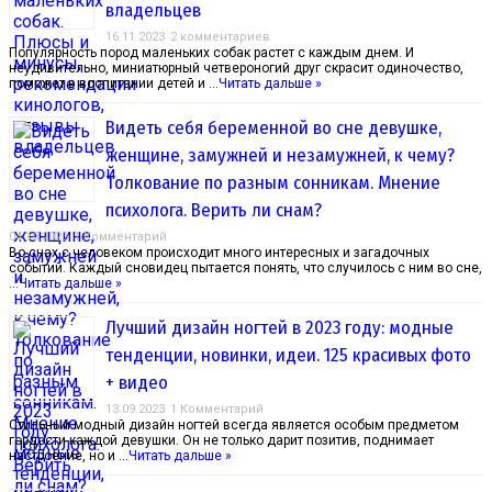
владельцев
16.11.2023
2 комментариев
Популярность пород маленьких собак растет с каждым днем. И
неудивительно, миниатюрный четвероногий друг скрасит одиночество,
поможет в воспитании детей и …
Читать дальше »
Видеть себя беременной во сне девушке,
женщине, замужней и незамужней, к чему?
Толкование по разным сонникам. Мнение
психолога. Верить ли снам?
04.10.2023
1 Комментарий
Во снах с человеком происходит много интересных и загадочных
событий. Каждый сновидец пытается понять, что случилось с ним во сне,
…
Читать дальше »
Лучший дизайн ногтей в 2023 году: модные
тенденции, новинки, идеи. 125 красивых фото
+ видео
13.09.2023
1 Комментарий
Стильный модный дизайн ногтей всегда является особым предметом
гордости каждой девушки. Он не только дарит позитив, поднимает
настроение, но и …
Читать дальше »