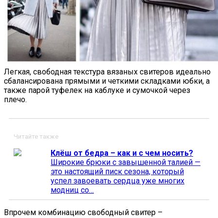
Легкая, свободная текстура вязаных свитеров идеально
сбалансирована прямыми и четкими складками юбки, а
также парой туфелек на каблуке и сумочкой через
плечо.
Читайте также
Клёш от бедра – как и с чем носить?
Широкие брюки с завышенной талией —
это настоящий писк сезона, который
успел завоевать сердца уже многих
модниц со…
Впрочем комбинацию свободный свитер –