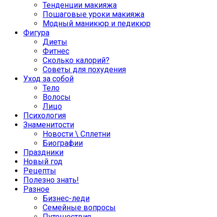
Тенденции макияжа
Пошаговые уроки макияжа
Модный маникюр и педикюр
Фигура
Диеты
Фитнес
Сколько калорий?
Советы для похудения
Уход за собой
Тело
Волосы
Лицо
Психология
Знаменитости
Новости \ Сплетни
Биографии
Праздники
Новый год
Рецепты
Полезно знать!
Разное
Бизнес-леди
Семейные вопросы
Путешествия