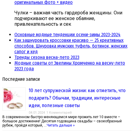
оригинальных фото + видео
Чулки – важная часть гардероба женщины. Они
подчеркивают ее женское обаяние,
привлекательность и сек
Основные модные тенденции осени-зимы 2023-2024
Как зашнуровать кроссовки красиво — 25 креативных
способов. Шнуровка мужских туфель, ботинок, женских
сапог и кед
Тренды сезона весна-лето 2023
Модные советы от Эвелины Хромченко на весну-лето
2023 года
Последние записи
10 лет супружеской жизни: как отметить, что
подарить? Обычаи, традиции, интересные
идеи, полезные советы
04.01.2024
1 Комментарий
В современном быстро меняющемся мире прожить лет 10 вместе –
большое достижение! Десятая годовщина свадьбы – своеобразный
рубеж, пройдя который, …
Читать дальше »