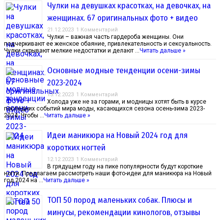
Чулки на девушках красотках, на девочках, на
женщинах. 67 оригинальных фото + видео
21.12.2023
1 Комментарий
Чулки – важная часть гардероба женщины. Они
подчеркивают ее женское обаяние, привлекательность и сексуальность.
Чулки скрывают мелкие недостатки и делают …
Читать дальше »
Основные модные тенденции осени-зимы
2023-2024
13.12.2023
1 Комментарий
Холода уже не за горами, и модницы хотят быть в курсе
последних событий мира моды, касающихся сезона осень-зима 2023-
2024. Чтобы …
Читать дальше »
Идеи маникюра на Новый 2024 год для
коротких ногтей
12.12.2023
1 Комментарий
В грядущем году на пике популярности будут короткие
ногти. Предлагаем рассмотреть наши фото-идеи для маникюра на Новый
год 2024 на …
Читать дальше »
ТОП 50 пород маленьких собак. Плюсы и
минусы, рекомендации кинологов, отзывы