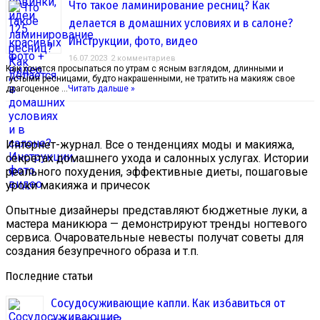
Что такое ламинирование ресниц? Как
делается в домашних условиях и в салоне?
Инструкции, фото, видео
16.07.2023
2 комментариев
Как хочется просыпаться по утрам с ясным взглядом, длинными и
густыми ресницами, будто накрашенными, не тратить на макияж свое
драгоценное …
Читать дальше »
Интернет-журнал. Все о тенденциях моды и макияжа,
секретах домашнего ухода и салонных услугах. Истории
реального похудения, эффективные диеты, пошаговые
уроки макияжа и причесок
Опытные дизайнеры представляют бюджетные луки, а
мастера маникюра — демонстрируют тренды ногтевого
сервиса. Очаровательные невесты получат советы для
создания безупречного образа и т.п.
Последние статьи
Сосудосуживающие капли. Как избавиться от