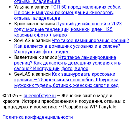
отзывы владельцев
Ульяна
к записи
ТОП 50 пород маленьких собак.
Плюсы и минусы, рекомендации кинологов,
отзывы владельцев
Кристина
к записи
Лучший дизайн ногтей в 2023
году: модные тенденции, новинки, идеи. 125
красивых фото + видео
SevLAS
к записи
Что такое ламинирование ресниц?
Как делается в домашних условиях и в салоне?
Инструкции, фото, видео
Валентина
к записи
Что такое ламинирование
ресниц? Как делается в домашних условиях и в
салоне? Инструкции, фото, видео
SevLAS
к записи
Как зашнуровать кроссовки
красиво — 25 креативных способов. Шнуровка
мужских туфель, ботинок, женских сапог и кед
©
2026
~
queenofstyle.ru
~ Женский сайт о моде и
красоте. Истории преображения и похудения, отзывы о
процедурах и косметике ~ Разработка
WP-Fairytale
Политика конфиденциальности