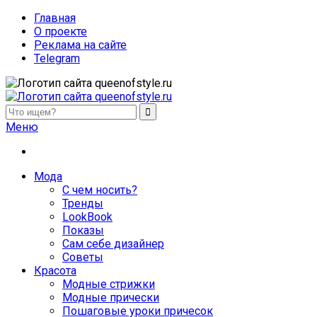
Главная
О проекте
Реклама на сайте
Telegram
queenofstyle.ru
Женский сайт о моде и красоте. Истории преображения и
Меню
похудения, отзывы о процедурах и косметике
Мода
С чем носить?
Тренды
LookBook
Показы
Сам себе дизайнер
Советы
Красота
Модные стрижки
Модные прически
Пошаговые уроки причесок