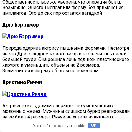
Общественность все же уверена, что операция была.
Возможно, Энистон исправила форму без применения
имплантов. Это до сих пор остается загадкой
Дрю Бэрримор
Природа одарила актрису пышными формами. Несмотря
не это Дрю с подросткового возраста стеснялась своей
большой груди. Она решила лечь под нож пластического
хирурга и уменьшить объемы на 2 размера.
Знаменитость ни разу об этом не пожалела
Кристина Риччи
Актриса тоже сделала операцию по уменьшению
молочных желез. Мужчины слишком бурно реагировали
на ее бюст 4 размера. Риччи не хотела излишнего
внимания. Ведь многие воспринимали ее не как
Этот сайт использует cookie
OK
личность, а как сексуальный объект. Поэтому Кристина