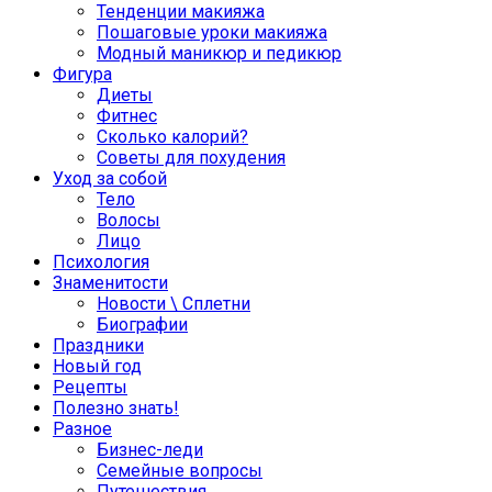
Тенденции макияжа
Пошаговые уроки макияжа
Модный маникюр и педикюр
Фигура
Диеты
Фитнес
Сколько калорий?
Советы для похудения
Уход за собой
Тело
Волосы
Лицо
Психология
Знаменитости
Новости \ Сплетни
Биографии
Праздники
Новый год
Рецепты
Полезно знать!
Разное
Бизнес-леди
Семейные вопросы
Путешествия