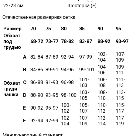
22-23 см
Шестерка (F)
Отечественная размерная сетка
Размер
70
75
80
85
90
95
Обхват
под
68-72
73-77
78-82
83-87
88-92
93-97
грудью
102-
107-
A
82-84
87-89
92-94
97-99
104
109
104-
109-
B
84-86
89-91
94-96
99-101
106
111
101-
106-
111-
C
86-88
91-93
96-98
Обхват
103
108
113
груди
103-
108-
113-
чашка
D
88-90
93-95
98-100
105
110
115
100-
105-
110-
115-
E
90-92
95-97
102
107
112
117
102-
107-
112-
117-
F
92-94
97-99
104
109
114
119
Международный стандарт