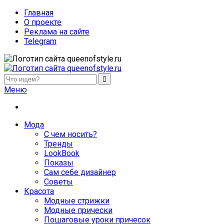
Главная
О проекте
Реклама на сайте
Telegram
queenofstyle.ru
Женский сайт о моде и красоте. Истории преображения и
Меню
похудения, отзывы о процедурах и косметике
Мода
С чем носить?
Тренды
LookBook
Показы
Сам себе дизайнер
Советы
Красота
Модные стрижки
Модные прически
Пошаговые уроки причесок