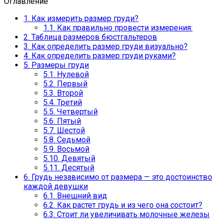
Оглавление
1.
Как измерить размер груди?
1.1.
Как правильно провести измерения:
2.
Таблица размеров бюстгальтеров
3.
Как определить размер груди визуально?
4.
Как определить размер груди руками?
5.
Размеры груди
5.1.
Нулевой
5.2.
Первый
5.3.
Второй
5.4.
Третий
5.5.
Четвертый
5.6.
Пятый
5.7.
Шестой
5.8.
Седьмой
5.9.
Восьмой
5.10.
Девятый
5.11.
Десятый
6.
Грудь независимо от размера — это достоинство
каждой девушки
6.1.
Внешний вид
6.2.
Как растет грудь и из чего она состоит?
6.3.
Стоит ли увеличивать молочные железы