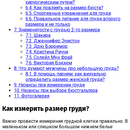
хирургическим путем?
6.4.
Как повлиять на размер бюста?
6.5.
Спортивные упражнения для груди
6.6.
Правильное питание для груди второго
размера и не только
7.
Знаменитости с грудью 2-го размера
7.1.
Шакира
7.2.
Дженнифер Энистон
7.3.
Дрю Бэрримор
7.4.
Кристина Риччи
7.5.
Солейл Мун Фрай
7.6.
Виктория Бэкхем
8.
Что думают мужчины про небольшую грудь?
8.1.
В помощь парням: как визуально
определить размер женской груди?
9.
Нюансы при измерении груди
10.
Нюансы при выборе бюстгальтера
11.
Фотогалерея
Как измерить размер груди?
Важно провести измерения грудной клетки правильно. В
маленьком или слишком большом нижнем белье