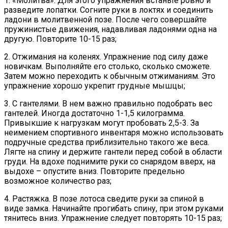
1. «Молитва». Для этого упражнения встаньте ровно и
разведите лопатки. Согните руки в локтях и соединить
ладони в молитвенной позе. После чего совершайте
пружинистые движения, надавливая ладонями одна на
другую. Повторите 10-15 раз;
2. Отжимания на коленях. Упражнение под силу даже
новичкам. Выполняйте его столько, сколько сможете.
Затем можно переходить к обычным отжиманиям. Это
упражнение хорошо укрепит грудные мышцы;
3. С гантелями. В нем важно правильно подобрать вес
гантелей. Иногда достаточно 1-1,5 килограмма.
Привыкшие к нагрузкам могут пробовать 2,5-3. За
неимением спортивного инвентаря можно использовать
подручные средства приблизительно такого же веса.
Лягте на спину и держите гантели перед собой в области
груди. На вдохе поднимите руки со снарядом вверх, на
выдохе – опустите вниз. Повторите предельно
возможное количество раз;
4. Растяжка. В позе лотоса сведите руки за спиной в
виде замка. Начинайте прогибать спину, при этом руками
тянитесь вниз. Упражнение следует повторять 10-15 раз;