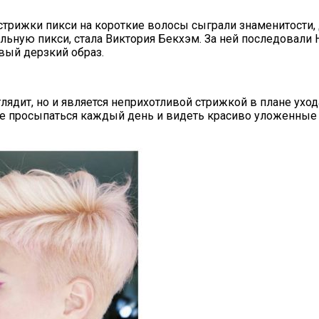
стрижки пикси на короткие волосы сыграли знаменитости
ьную пикси, стала Виктория Бекхэм. За ней последовали Н
ый дерзкий образ.
ыглядит, но и является неприхотливой стрижкой в плане ухо
те просыпаться каждый день и видеть красиво уложенны