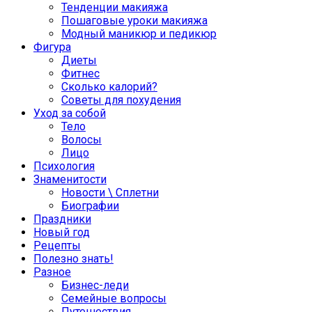
Тенденции макияжа
Пошаговые уроки макияжа
Модный маникюр и педикюр
Фигура
Диеты
Фитнес
Сколько калорий?
Советы для похудения
Уход за собой
Тело
Волосы
Лицо
Психология
Знаменитости
Новости \ Сплетни
Биографии
Праздники
Новый год
Рецепты
Полезно знать!
Разное
Бизнес-леди
Семейные вопросы
Путешествия