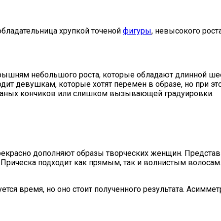
обладательница хрупкой точеной
фигуры
, невысокого рост
рышням небольшого роста, которые обладают длинной ше
ходит девушкам, которые хотят перемен в образе, но при э
 рваных кончиков или слишком вызывающей градуировки.
прекрасно дополняют образы творческих женщин. Предста
Прическа подходит как прямым, так и волнистым волосам
уется время, но оно стоит полученного результата. Асимм