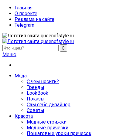
Главная
О проекте
Реклама на сайте
Telegram
queenofstyle.ru
Женский сайт о моде и красоте. Истории преображения и
Меню
Мода
С чем носить?
Тренды
LookBook
Показы
Сам себе дизайнер
Советы
Красота
Модные стрижки
Модные прически
Пошаговые уроки причесок