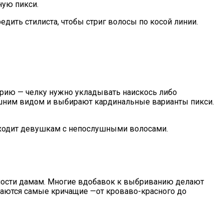
ную пикси.
дить стилиста, чтобы стриг волосы по косой линии.
рию — челку нужно укладывать наискось либо
шним видом и выбирают кардинальные варианты пикси.
одходит девушкам с непослушными волосами.
ости дамам. Многие вдобавок к выбриванию делают
раются самые кричащие —от кроваво-красного до