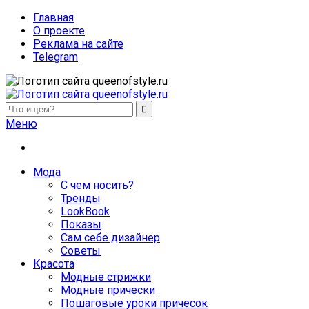
Главная
О проекте
Реклама на сайте
Telegram
queenofstyle.ru
Женский сайт о моде и красоте. Истории преображения и
Меню
похудения, отзывы о процедурах и косметике
Мода
С чем носить?
Тренды
LookBook
Показы
Сам себе дизайнер
Советы
Красота
Модные стрижки
Модные прически
Пошаговые уроки причесок