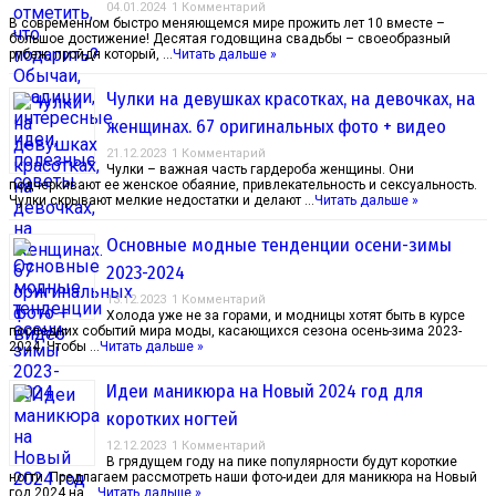
04.01.2024
1 Комментарий
В современном быстро меняющемся мире прожить лет 10 вместе –
большое достижение! Десятая годовщина свадьбы – своеобразный
рубеж, пройдя который, …
Читать дальше »
Чулки на девушках красотках, на девочках, на
женщинах. 67 оригинальных фото + видео
21.12.2023
1 Комментарий
Чулки – важная часть гардероба женщины. Они
подчеркивают ее женское обаяние, привлекательность и сексуальность.
Чулки скрывают мелкие недостатки и делают …
Читать дальше »
Основные модные тенденции осени-зимы
2023-2024
13.12.2023
1 Комментарий
Холода уже не за горами, и модницы хотят быть в курсе
последних событий мира моды, касающихся сезона осень-зима 2023-
2024. Чтобы …
Читать дальше »
Идеи маникюра на Новый 2024 год для
коротких ногтей
12.12.2023
1 Комментарий
В грядущем году на пике популярности будут короткие
ногти. Предлагаем рассмотреть наши фото-идеи для маникюра на Новый
год 2024 на …
Читать дальше »