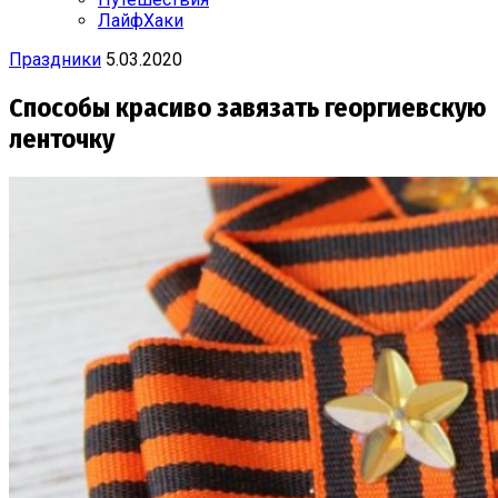
ЛайфХаки
Праздники
5.03.2020
Способы красиво завязать георгиевскую
ленточку