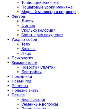
Тенденции макияжа
Пошаговые уроки макияжа
Модный маникюр и педикюр
Фигура
Диеты
Фитнес
Сколько калорий?
Советы для похудения
Уход за собой
Тело
Волосы
Лицо
Психология
Знаменитости
Новости \ Сплетни
Биографии
Праздники
Новый год
Рецепты
Полезно знать!
Разное
Бизнес-леди
Семейные вопросы
Путешествия