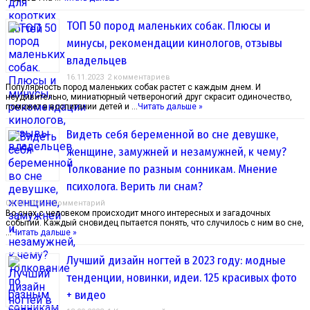
ТОП 50 пород маленьких собак. Плюсы и
минусы, рекомендации кинологов, отзывы
владельцев
16.11.2023
2 комментариев
Популярность пород маленьких собак растет с каждым днем. И
неудивительно, миниатюрный четвероногий друг скрасит одиночество,
поможет в воспитании детей и …
Читать дальше »
Видеть себя беременной во сне девушке,
женщине, замужней и незамужней, к чему?
Толкование по разным сонникам. Мнение
психолога. Верить ли снам?
04.10.2023
1 Комментарий
Во снах с человеком происходит много интересных и загадочных
событий. Каждый сновидец пытается понять, что случилось с ним во сне,
…
Читать дальше »
Лучший дизайн ногтей в 2023 году: модные
тенденции, новинки, идеи. 125 красивых фото
+ видео