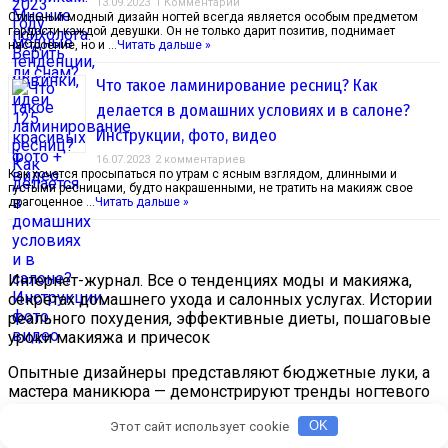
13.09.2023
1 Комментарий
Стильный модный дизайн ногтей всегда является особым предметом
гордости каждой девушки. Он не только дарит позитив, поднимает
настроение, но и …
Читать дальше »
Что такое ламинирование ресниц? Как
делается в домашних условиях и в салоне?
Инструкции, фото, видео
16.07.2023
2 комментариев
Как хочется просыпаться по утрам с ясным взглядом, длинными и
густыми ресницами, будто накрашенными, не тратить на макияж свое
драгоценное …
Читать дальше »
Интернет-журнал. Все о тенденциях моды и макияжа,
секретах домашнего ухода и салонных услугах. Истории
реального похудения, эффективные диеты, пошаговые
уроки макияжа и причесок
Опытные дизайнеры представляют бюджетные луки, а
мастера маникюра — демонстрируют тренды ногтевого
сервиса. Очаровательные невесты получат советы для
Этот сайт использует cookie
OK
создания безупречного образа и т.п.