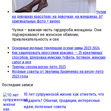
Чулки
на девушках красотках, на девочках, на женщинах. 67
оригинальных фото + видео
Чулки – важная часть гардероба женщины. Они
подчеркивают ее женское обаяние,
привлекательность и сек
Основные модные тенденции осени-зимы 2023-2024
Как зашнуровать кроссовки красиво — 25 креативных
способов. Шнуровка мужских туфель, ботинок, женских
сапог и кед
Тренды сезона весна-лето 2023
Модные советы от Эвелины Хромченко на весну-лето
2023 года
Последние записи
10 лет супружеской жизни: как отметить, что
подарить? Обычаи, традиции, интересные
идеи, полезные советы