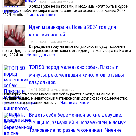
13.12.2023
1 Комментарий
Холода уже не за горами, и модницы хотят быть в курсе
последних событий мира моды, касающихся сезона осень-зима 2023-
2024. Чтобы …
Читать дальше »
Идеи маникюра на Новый 2024 год для
коротких ногтей
12.12.2023
1 Комментарий
В грядущем году на пике популярности будут короткие
ногти. Предлагаем рассмотреть наши фото-идеи для маникюра на Новый
год 2024 на …
Читать дальше »
ТОП 50 пород маленьких собак. Плюсы и
минусы, рекомендации кинологов, отзывы
владельцев
16.11.2023
2 комментариев
Популярность пород маленьких собак растет с каждым днем. И
неудивительно, миниатюрный четвероногий друг скрасит одиночество,
поможет в воспитании детей и …
Читать дальше »
Видеть себя беременной во сне девушке,
женщине, замужней и незамужней, к чему?
Толкование по разным сонникам. Мнение