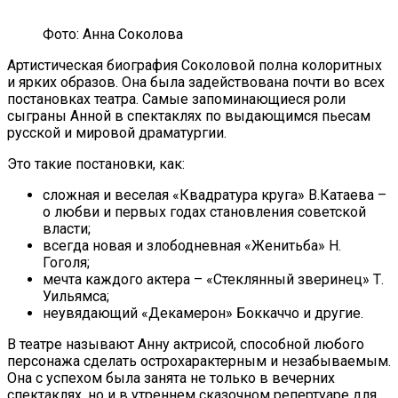
Фото: Анна Соколова
Артистическая биография Соколовой полна колоритных
и ярких образов. Она была задействована почти во всех
постановках театра. Самые запоминающиеся роли
сыграны Анной в спектаклях по выдающимся пьесам
русской и мировой драматургии.
Это такие постановки, как:
сложная и веселая «Квадратура круга» В.Катаева –
о любви и первых годах становления советской
власти;
всегда новая и злободневная «Женитьба» Н.
Гоголя;
мечта каждого актера – «Стеклянный зверинец» Т.
Уильямса;
неувядающий «Декамерон» Боккаччо и другие.
В театре называют Анну актрисой, способной любого
персонажа сделать острохарактерным и незабываемым.
Она с успехом была занята не только в вечерних
спектаклях, но и в утреннем сказочном репертуаре для