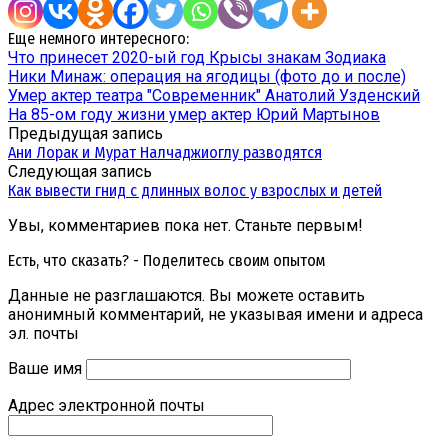
Еще немного интересного:
Что принесет 2020-ый год Крысы знакам Зодиака
Ники Минаж: операция на ягодицы (фото до и после)
Умер актер театра "Современник" Анатолий Узденский
На 85-ом году жизни умер актер Юрий Мартынов
Предыдущая запись
Ани Лорак и Мурат Налчаджиоглу разводятся
Следующая запись
Как вывести гнид с длинных волос у взрослых и детей
Увы, комментариев пока нет. Станьте первым!
Есть, что сказать? - Поделитесь своим опытом
Данные не разглашаются. Вы можете оставить
анонимный комментарий, не указывая имени и адреса
эл. почты
Ваше имя
Адрес электронной почты