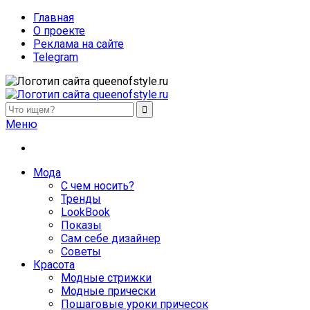
Главная
О проекте
Реклама на сайте
Telegram
queenofstyle.ru
Женский сайт о моде и красоте. Истории преображения и
Меню
похудения, отзывы о процедурах и косметике
Мода
С чем носить?
Тренды
LookBook
Показы
Сам себе дизайнер
Советы
Красота
Модные стрижки
Модные прически
Пошаговые уроки причесок