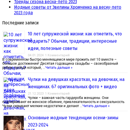
Тренды сезона весна-лето 2023
Модные советы от Эвелины Хромченко на весну-лето
2023 года
Последние записи
10 лет супружеской жизни: как отметить, что
подарить? Обычаи, традиции, интересные
идеи, полезные советы
04.01.2024
1 Комментарий
В современном быстро меняющемся мире прожить лет 10 вместе –
большое достижение! Десятая годовщина свадьбы – своеобразный
рубеж, пройдя который, …
Читать дальше »
Чулки на девушках красотках, на девочках, на
женщинах. 67 оригинальных фото + видео
21.12.2023
1 Комментарий
Чулки – важная часть гардероба женщины. Они
подчеркивают ее женское обаяние, привлекательность и сексуальность.
Чулки скрывают мелкие недостатки и делают …
Читать дальше »
Основные модные тенденции осени-зимы
2023-2024