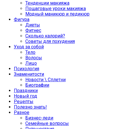
Тенденции макияжа
Пошаговые уроки макияжа
Модный маникюр и педикюр
Фигура
Диеты
Фитнес
Сколько калорий?
Советы для похудения
Уход за собой
Тело
Волосы
Лицо
Психология
Знаменитости
Новости \ Сплетни
Биографии
Праздники
Новый год
Рецепты
Полезно знать!
Разное
Бизнес-леди
Семейные вопросы
Путешествия