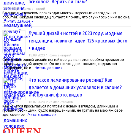
психолога. Верить ли снам?
04.10.2023
1 Комментарий
Во снах с человеком происходит много интересных и загадочных
событий. Каждый сновидец пытается понять, что случилось с ним во сне,
…
Читать дальше »
Лучший дизайн ногтей в 2023 году: модные
тенденции, новинки, идеи. 125 красивых фото
+ видео
13.09.2023
1 Комментарий
Стильный модный дизайн ногтей всегда является особым предметом
гордости каждой девушки. Он не только дарит позитив, поднимает
настроение, но и …
Читать дальше »
Что такое ламинирование ресниц? Как
делается в домашних условиях и в салоне?
Инструкции, фото, видео
16.07.2023
2 комментариев
Как хочется просыпаться по утрам с ясным взглядом, длинными и
густыми ресницами, будто накрашенными, не тратить на макияж свое
драгоценное …
Читать дальше »