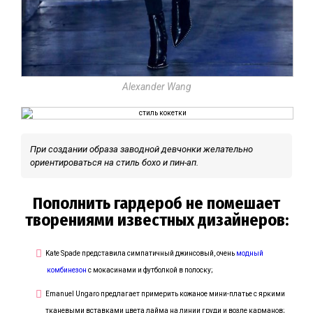
Alexander Wang
При создании образа заводной девчонки желательно
ориентироваться на стиль бохо и пин-ап.
Пополнить гардероб не помешает
творениями известных дизайнеров:
Kate Spade представила симпатичный джинсовый, очень
модный
комбинезон
с мокасинами и футболкой в полоску;
Emanuel Ungaro предлагает примерить кожаное мини-платье с яркими
тканевыми вставками цвета лайма на линии груди и возле карманов;