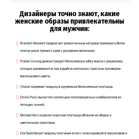
Дизайнеры точно знают, какие
женские образы привлекательны
для мужчин:
Brandon Maxwell предлагает романтичным натурам примерить белое
платье мини прямого кроя с рукавами-воланами;
Prabal Gurung демонстрирует белоснежную юбку макси с разрезами,
которые развеваются при ходьбе в сочетании с простым пуловером
василькового цвета;
Chanel наряжает модниц в кружевные белоснежные платьица;
Emilio Pucci выпустил коллекцию полупрозрачных комбинезонов из
летящих тканей;
Michael Kors украсил короткие платьица облаком из оборок и
цветочными принтами;
Elie Saab балует модниц платьями в пол с плиссировкой в персиковом и