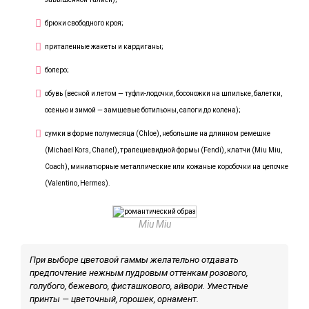
брюки свободного кроя;
приталенные жакеты и кардиганы;
болеро;
обувь (весной и летом — туфли-лодочки, босоножки на шпильке, балетки,
осенью и зимой — замшевые ботильоны, сапоги до колена);
сумки в форме полумесяца (Chloe), небольшие на длинном ремешке
(Michael Kors, Chanel), трапециевидной формы (Fendi), клатчи (Miu Miu,
Coach), миниатюрные металлические или кожаные коробочки на цепочке
(Valentino, Hermes).
Miu Miu
При выборе цветовой гаммы желательно отдавать
предпочтение нежным пудровым оттенкам розового,
голубого, бежевого, фисташкового, айвори. Уместные
принты — цветочный, горошек, орнамент.