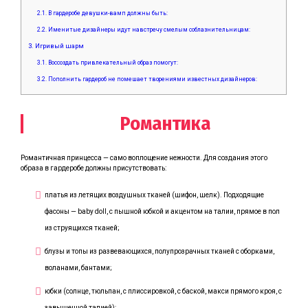
2.1.
В гардеробе девушки-вамп должны быть:
2.2.
Именитые дизайнеры идут навстречу смелым соблазнительницам:
3.
Игривый шарм
3.1.
Воссоздать привлекательный образ помогут:
3.2.
Пополнить гардероб не помешает творениями известных дизайнеров:
Романтика
Романтичная принцесса — само воплощение нежности. Для создания этого
образа в гардеробе должны присутствовать:
платья из летящих воздушных тканей (шифон, шелк). Подходящие
фасоны — baby doll, с пышной юбкой и акцентом на талии, прямое в пол
из струящихся тканей;
блузы и топы из развевающихся, полупрозрачных тканей с оборками,
воланами, бантами;
юбки (солнце, тюльпан, с плиссировкой, с баской, макси прямого кроя, с
завышенной талией);