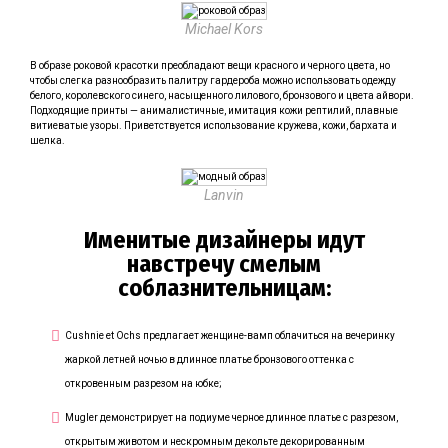
Michael Kors
В образе роковой красотки преобладают вещи красного и черного цвета, но
чтобы слегка разнообразить палитру гардероба можно использовать одежду
белого, королевского синего, насыщенного лилового, бронзового и цвета айвори.
Подходящие принты — анималистичные, имитация кожи рептилий, плавные
витиеватые узоры. Приветствуется использование кружева, кожи, бархата и
шелка.
Lanvin
Именитые дизайнеры идут
навстречу смелым
соблазнительницам:
Cushnie et Ochs предлагает женщине-вамп облачиться на вечеринку
жаркой летней ночью в длинное платье бронзового оттенка с
откровенным разрезом на юбке;
Mugler демонстрирует на подиуме черное длинное платье с разрезом,
открытым животом и нескромным декольте декорированным