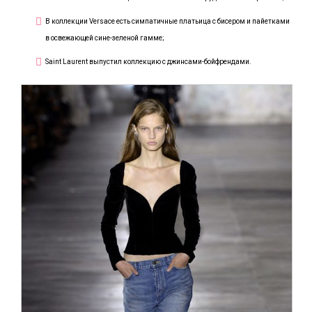
В коллекции Versace есть симпатичные платьица с бисером и пайетками
в освежающей сине-зеленой гамме;
Saint Laurent выпустил коллекцию с джинсами-бойфрендами.