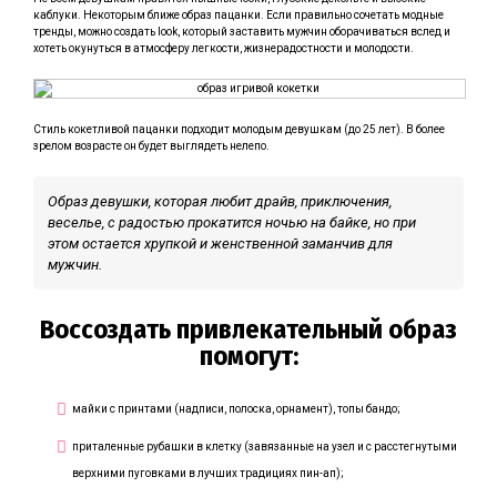
каблуки. Некоторым ближе образ пацанки. Если правильно сочетать модные
тренды, можно создать look, который заставить мужчин оборачиваться вслед и
хотеть окунуться в атмосферу легкости, жизнерадостности и молодости.
Стиль кокетливой пацанки подходит молодым девушкам (до 25 лет). В более
зрелом возрасте он будет выглядеть нелепо.
Образ девушки, которая любит драйв, приключения,
веселье, с радостью прокатится ночью на байке, но при
этом остается хрупкой и женственной заманчив для
мужчин.
Воссоздать привлекательный образ
помогут:
майки с принтами (надписи, полоска, орнамент), топы бандо;
приталенные рубашки в клетку (завязанные на узел и с расстегнутыми
верхними пуговками в лучших традициях пин-ап);