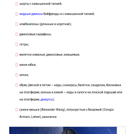
шорты с завышенной талией;
модные джинсы
-бойфренды и с завышенной талией;
комбинезоны (длинные и короткие);
джинсовые сарафаны;
гетры;
жилетки кожаные, джинсовые, замшевые;
мини-юбки;
кепки;
обувь (весной и летом — кеды, сникерсы, балетки, сандалии, босоножки
на платформе, осенью и зимой — кеды и сапоги на плоской подошве или
на платформе,
дезерты
);
сумки-мешки (Alexander Wang), полукруглые с бахромой (Giorgio
Armani, Loewe), рюкзачки.