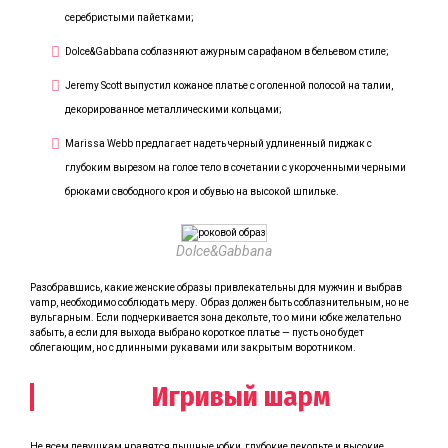
серебристыми пайетками;
Dolce&Gabbana соблазняют ажурным сарафаном в бельевом стиле;
Jeremy Scott выпустил кожаное платье с оголенной полосой на талии,
декорированное металлическими кольцами;
Marissa Webb предлагает надеть черный удлиненный пиджак с
глубоким вырезом на голое тело в сочетании с укороченными черными
брюками свободного кроя и обувью на высокой шпильке.
Dolce&Gabbana
Разобравшись, какие женские образы привлекательны для мужчин и выбрав
vamp, необходимо соблюдать меру. Образ должен быть соблазнительным, но не
вульгарным. Если подчеркивается зона декольте, то о мини юбке желательно
забыть, а если для выхода выбрано короткое платье — пусть оно будет
облегающим, но с длинными рукавами или закрытым воротником.
Игривый шарм
Не всем девушкам нравятся пышные юбки, глубокие декольте и высокие