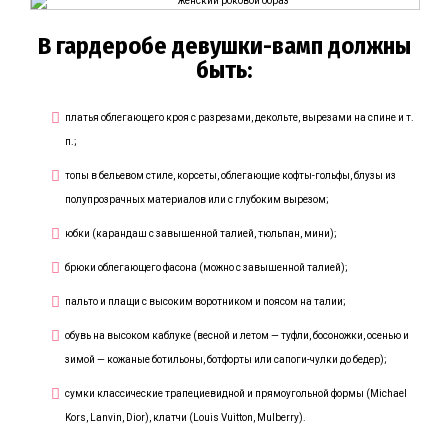
В гардеробе девушки-вамп должны
быть:
платья облегающего кроя с разрезами, декольте, вырезами на спине и т.
п.;
топы в бельевом стиле, корсеты, облегающие кофты-гольфы, блузы из
полупрозрачных материалов или с глубоким вырезом;
юбки (карандаш с завышенной талией, тюльпан, мини);
брюки облегающего фасона (можно с завышенной талией);
пальто и плащи с высоким воротником и поясом на талии;
обувь на высоком каблуке (весной и летом — туфли, босоножки, осенью и
зимой — кожаные ботильоны, ботфорты или сапоги-чулки до бедер);
сумки классические трапециевидной и прямоугольной формы (Michael
Kors, Lanvin, Dior), клатчи (Louis Vuitton, Mulberry).