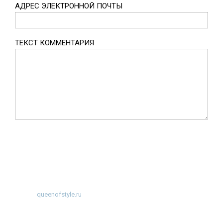
АДРЕС ЭЛЕКТРОННОЙ ПОЧТЫ
ТЕКСТ КОММЕНТАРИЯ
©
2026
~
queenofstyle.ru
~ Женский сайт о моде и красоте. Истории
преображения и похудения, отзывы о процедурах и косметике ~
Разработка
WP-Fairytale