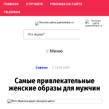
ГЛАВНАЯ
О ПРОЕКТЕ
РЕКЛАМА НА САЙТЕ
TELEGRAM
queeno
Женский сайт о
моде и красоте.
Истории
преображения и
похудения,
Меню
отзывы о
процедурах и
косметике
Советы
14.05.2023
Самые привлекательные
женские образы для мужчин