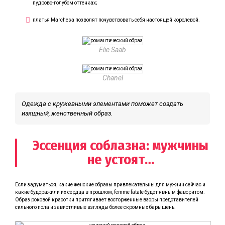
пудрово-голубом оттенках;
платья Marchesa позволят почувствовать себя настоящей королевой.
Elie Saab
Chanel
Одежда с кружевными элементами поможет создать
изящный, женственный образ.
Эссенция соблазна: мужчины
не устоят…
Если задуматься, какие женские образы привлекательны для мужчин сейчас и
какие будоражили их сердца в прошлом, femme fatale будет явным фаворитом.
Образ роковой красотки притягивает восторженные взоры представителей
сильного пола и завистливые взгляды более скромных барышень.