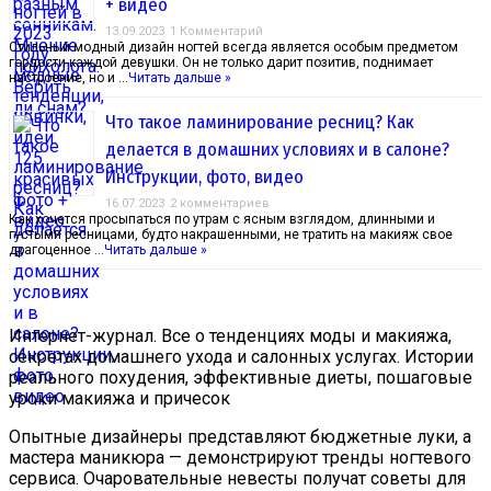
+ видео
13.09.2023
1 Комментарий
Стильный модный дизайн ногтей всегда является особым предметом
гордости каждой девушки. Он не только дарит позитив, поднимает
настроение, но и …
Читать дальше »
Что такое ламинирование ресниц? Как
делается в домашних условиях и в салоне?
Инструкции, фото, видео
16.07.2023
2 комментариев
Как хочется просыпаться по утрам с ясным взглядом, длинными и
густыми ресницами, будто накрашенными, не тратить на макияж свое
драгоценное …
Читать дальше »
Интернет-журнал. Все о тенденциях моды и макияжа,
секретах домашнего ухода и салонных услугах. Истории
реального похудения, эффективные диеты, пошаговые
уроки макияжа и причесок
Опытные дизайнеры представляют бюджетные луки, а
мастера маникюра — демонстрируют тренды ногтевого
сервиса. Очаровательные невесты получат советы для