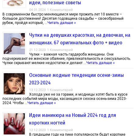
идеи, полезные советы
04.01.2024
1 Комментарий
В современном быстро меняющемся мире прожить лет 10 вместе –
большое достижение! Десятая годовщина свадьбы – своеобразный
рубеж, пройдя который, …
Читать дальше »
Чулки на девушках красотках, на девочках, на
женщинах. 67 оригинальных фото + видео
21.12.2023
1 Комментарий
Чулки – важная часть гардероба женщины. Они
подчеркивают ее женское обаяние, привлекательность и сексуальность.
Чулки скрывают мелкие недостатки и делают …
Читать дальше »
Основные модные тенденции осени-зимы
2023-2024
13.12.2023
1 Комментарий
Холода уже не за горами, и модницы хотят быть в курсе
последних событий мира моды, касающихся сезона осень-зима 2023-
2024. Чтобы …
Читать дальше »
Идеи маникюра на Новый 2024 год для
коротких ногтей
12.12.2023
1 Комментарий
В грядущем году на пике популярности будут короткие