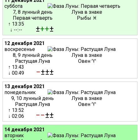
11 декабря 2021
суббота
7, 8 лунный день
Луна в знаке
Первая четверть
Рыбы ♓
↑ 13:35
±
+
+
±
↓ --:--
12 декабря 2021
воскресенье
8, 9 лунный день
Луна в знаке
Растущая Луна
Овен ♈
↑ 13:43
−
±±±
↓ 00:49
13 декабря 2021
понедельник
9, 10 лунный день
Луна в знаке
Растущая Луна
Овен ♈
↑ 13:52
−
−
±±
↓ 02:06
14 декабря 2021
вторник