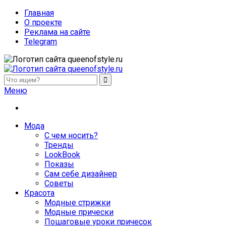
Главная
О проекте
Реклама на сайте
Telegram
queenofstyle.ru
Женский сайт о моде и красоте. Истории преображения и
Меню
похудения, отзывы о процедурах и косметике
Мода
С чем носить?
Тренды
LookBook
Показы
Сам себе дизайнер
Советы
Красота
Модные стрижки
Модные прически
Пошаговые уроки причесок