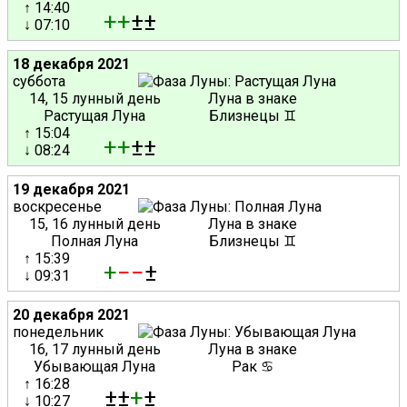
↑ 14:40
+
+
±±
↓ 07:10
18 декабря 2021
суббота
14, 15 лунный день
Луна в знаке
Растущая Луна
Близнецы ♊
↑ 15:04
+
+
±±
↓ 08:24
19 декабря 2021
воскресенье
15, 16 лунный день
Луна в знаке
Полная Луна
Близнецы ♊
↑ 15:39
+
−
−
±
↓ 09:31
20 декабря 2021
понедельник
16, 17 лунный день
Луна в знаке
Убывающая Луна
Рак ♋
↑ 16:28
±±
+
±
↓ 10:27