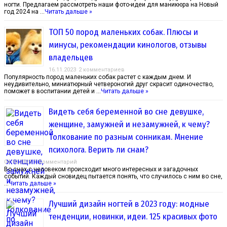
ногти. Предлагаем рассмотреть наши фото-идеи для маникюра на Новый
год 2024 на …
Читать дальше »
ТОП 50 пород маленьких собак. Плюсы и
минусы, рекомендации кинологов, отзывы
владельцев
16.11.2023
2 комментариев
Популярность пород маленьких собак растет с каждым днем. И
неудивительно, миниатюрный четвероногий друг скрасит одиночество,
поможет в воспитании детей и …
Читать дальше »
Видеть себя беременной во сне девушке,
женщине, замужней и незамужней, к чему?
Толкование по разным сонникам. Мнение
психолога. Верить ли снам?
04.10.2023
1 Комментарий
Во снах с человеком происходит много интересных и загадочных
событий. Каждый сновидец пытается понять, что случилось с ним во сне,
…
Читать дальше »
Лучший дизайн ногтей в 2023 году: модные
тенденции, новинки, идеи. 125 красивых фото