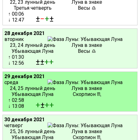
22, 23 лунный день
Луна в знаке
Третья четверть
Весы ♎
↑ 00:06
±
−
+
±
↓ 12:47
28 декабря 2021
вторник
23, 24 лунный день
Луна в знаке
Убывающая Луна
Весы ♎
↑ 01:30
±±
+
+
↓ 12:56
29 декабря 2021
среда
24, 25 лунный день
Луна в знаке
Убывающая Луна
Скорпион ♏
↑ 02:58
+
±
+
+
↓ 13:08
30 декабря 2021
четверг
25, 26 лунный день
Луна в знаке
Убывающая Луна
Скорпион ♏