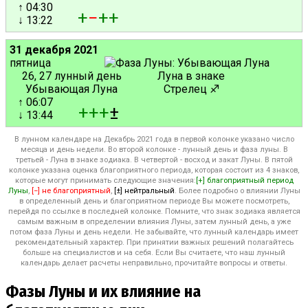
↑ 04:30
+
−
+
+
↓ 13:22
31 декабря 2021
пятница
26, 27 лунный день
Луна в знаке
Убывающая Луна
Стрелец ♐
↑ 06:07
+
+
+
±
↓ 13:44
В лунном календаре на Декабрь 2021 года в первой колонке указано число
месяца и день недели. Во второй колонке - лунный день и фаза луны. В
третьей - Луна в знаке зодиака. В четвертой - восход и закат Луны. В пятой
колонке указана оценка благоприятного периода, которая состоит из 4 знаков,
которые могут принимать следующие значения:
[+] благоприятный период
Луны
,
[−] не благоприятный
,
[±] нейтральный
. Более подробно о влиянии Луны
в определенный день и благоприятном периоде Вы можете посмотреть,
перейдя по ссылке в последней колонке. Помните, что знак зодиака является
самым важным в определении влияния Луны, затем лунный день, а уже
потом фаза Луны и день недели. Не забывайте, что лунный календарь имеет
рекомендательный характер. При принятии важных решений полагайтесь
больше на специалистов и на себя. Если Вы считаете, что наш лунный
календарь делает расчеты неправильно, прочитайте вопросы и ответы.
Фазы Луны и их влияние на