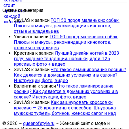
Свежие комментарии
SevLAS
к записи
ТОП 50 пород маленьких собак.
Плюсы и минусы, рекомендации кинологов,
отзывы владельцев
Ульяна
к записи
ТОП 50 пород маленьких собак.
Плюсы и минусы, рекомендации кинологов,
отзывы владельцев
Кристина
к записи
Лучший дизайн ногтей в 2023
году: модные тенденции, новинки, идеи. 125
красивых фото + видео
SevLAS
к записи
Что такое ламинирование ресниц?
Как делается в домашних условиях и в салоне?
Инструкции, фото, видео
Валентина
к записи
Что такое ламинирование
ресниц? Как делается в домашних условиях и в
салоне? Инструкции, фото, видео
SevLAS
к записи
Как зашнуровать кроссовки
красиво — 25 креативных способов. Шнуровка
мужских туфель, ботинок, женских сапог и кед
©
2026
~
queenofstyle.ru
~ Женский сайт о моде и
красоте. Истории преображения и похудения, отзывы о