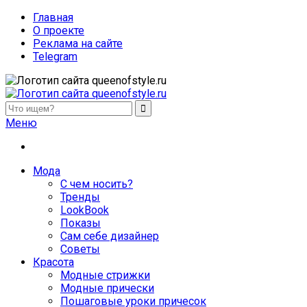
Главная
О проекте
Реклама на сайте
Telegram
queenofstyle.ru
Женский сайт о моде и красоте. Истории преображения и
Меню
похудения, отзывы о процедурах и косметике
Мода
С чем носить?
Тренды
LookBook
Показы
Сам себе дизайнер
Советы
Красота
Модные стрижки
Модные прически
Пошаговые уроки причесок