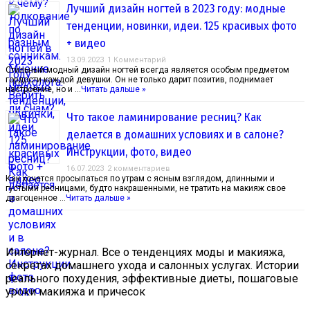
Лучший дизайн ногтей в 2023 году: модные
тенденции, новинки, идеи. 125 красивых фото
+ видео
13.09.2023
1 Комментарий
Стильный модный дизайн ногтей всегда является особым предметом
гордости каждой девушки. Он не только дарит позитив, поднимает
настроение, но и …
Читать дальше »
Что такое ламинирование ресниц? Как
делается в домашних условиях и в салоне?
Инструкции, фото, видео
16.07.2023
2 комментариев
Как хочется просыпаться по утрам с ясным взглядом, длинными и
густыми ресницами, будто накрашенными, не тратить на макияж свое
драгоценное …
Читать дальше »
Интернет-журнал. Все о тенденциях моды и макияжа,
секретах домашнего ухода и салонных услугах. Истории
реального похудения, эффективные диеты, пошаговые
уроки макияжа и причесок