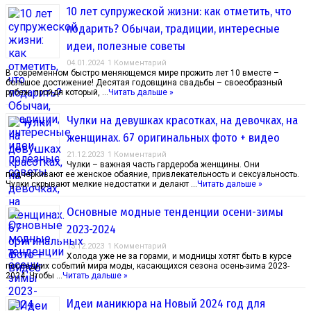
10 лет супружеской жизни: как отметить, что
подарить? Обычаи, традиции, интересные
идеи, полезные советы
04.01.2024
1 Комментарий
В современном быстро меняющемся мире прожить лет 10 вместе –
большое достижение! Десятая годовщина свадьбы – своеобразный
рубеж, пройдя который, …
Читать дальше »
Чулки на девушках красотках, на девочках, на
женщинах. 67 оригинальных фото + видео
21.12.2023
1 Комментарий
Чулки – важная часть гардероба женщины. Они
подчеркивают ее женское обаяние, привлекательность и сексуальность.
Чулки скрывают мелкие недостатки и делают …
Читать дальше »
Основные модные тенденции осени-зимы
2023-2024
13.12.2023
1 Комментарий
Холода уже не за горами, и модницы хотят быть в курсе
последних событий мира моды, касающихся сезона осень-зима 2023-
2024. Чтобы …
Читать дальше »
Идеи маникюра на Новый 2024 год для