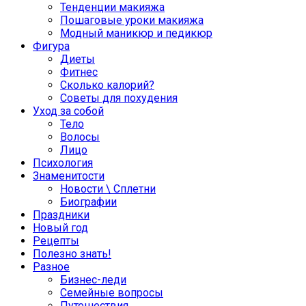
Тенденции макияжа
Пошаговые уроки макияжа
Модный маникюр и педикюр
Фигура
Диеты
Фитнес
Сколько калорий?
Советы для похудения
Уход за собой
Тело
Волосы
Лицо
Психология
Знаменитости
Новости \ Сплетни
Биографии
Праздники
Новый год
Рецепты
Полезно знать!
Разное
Бизнес-леди
Семейные вопросы
Путешествия