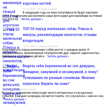
коротких ногтей
12.12.2023
1 Комментарий
В грядущем году на пике популярности будут короткие
ногти. Предлагаем рассмотреть наши фото-идеи для маникюра на Новый
год 2024 на …
Читать дальше »
ТОП 50 пород маленьких собак. Плюсы и
минусы, рекомендации кинологов, отзывы
владельцев
16.11.2023
2 комментариев
Популярность пород маленьких собак растет с каждым днем. И
неудивительно, миниатюрный четвероногий друг скрасит одиночество,
поможет в воспитании детей и …
Читать дальше »
Видеть себя беременной во сне девушке,
женщине, замужней и незамужней, к чему?
Толкование по разным сонникам. Мнение
психолога. Верить ли снам?
04.10.2023
1 Комментарий
Во снах с человеком происходит много интересных и загадочных
событий. Каждый сновидец пытается понять, что случилось с ним во сне,
…
Читать дальше »