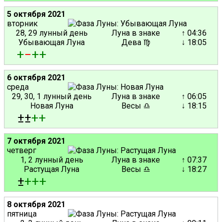
5 октября 2021
вторник
28, 29 лунный день
Луна в знаке
↑ 04:36
Убывающая Луна
Дева ♍
↓ 18:05
+
−
+
+
6 октября 2021
среда
29, 30, 1 лунный день
Луна в знаке
↑ 06:05
Новая Луна
Весы ♎
↓ 18:15
±±
+
+
7 октября 2021
четверг
1, 2 лунный день
Луна в знаке
↑ 07:37
Растущая Луна
Весы ♎
↓ 18:27
±
+
+
+
8 октября 2021
пятница