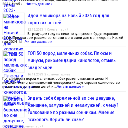
последних событий мира моды, касающихся сезона осень-зима 2023-
2024. Чтобы …
Читать дальше »
Идеи маникюра на Новый 2024 год для
коротких ногтей
12.12.2023
1 Комментарий
В грядущем году на пике популярности будут короткие
ногти. Предлагаем рассмотреть наши фото-идеи для маникюра на Новый
год 2024 на …
Читать дальше »
ТОП 50 пород маленьких собак. Плюсы и
минусы, рекомендации кинологов, отзывы
владельцев
16.11.2023
2 комментариев
Популярность пород маленьких собак растет с каждым днем. И
неудивительно, миниатюрный четвероногий друг скрасит одиночество,
поможет в воспитании детей и …
Читать дальше »
Видеть себя беременной во сне девушке,
женщине, замужней и незамужней, к чему?
Толкование по разным сонникам. Мнение
психолога. Верить ли снам?
04.10.2023
1 Комментарий