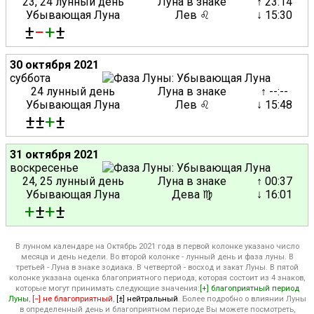
23, 24 лунный день
Луна в знаке
↑ 23:14
Убывающая Луна
Лев ♌
↓ 15:30
±
−
+
±
30 октября 2021
суббота
24 лунный день
Луна в знаке
↑ --:--
Убывающая Луна
Лев ♌
↓ 15:48
±±
+
±
31 октября 2021
воскресенье
24, 25 лунный день
Луна в знаке
↑ 00:37
Убывающая Луна
Дева ♍
↓ 16:01
+
±
+
±
В лунном календаре на Октябрь 2021 года в первой колонке указано число
месяца и день недели. Во второй колонке - лунный день и фаза луны. В
третьей - Луна в знаке зодиака. В четвертой - восход и закат Луны. В пятой
колонке указана оценка благоприятного периода, которая состоит из 4 знаков,
которые могут принимать следующие значения:
[+] благоприятный период
Луны
,
[−] не благоприятный
,
[±] нейтральный
. Более подробно о влиянии Луны
в определенный день и благоприятном периоде Вы можете посмотреть,