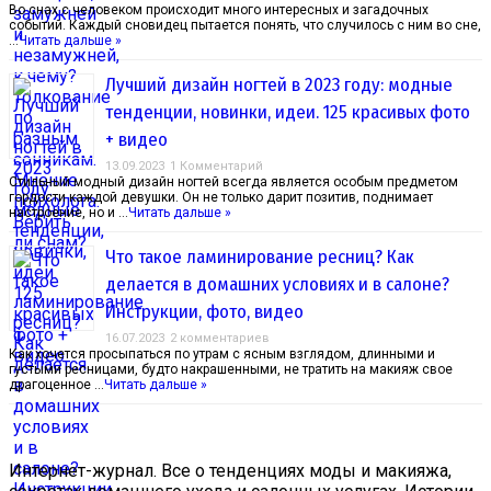
Во снах с человеком происходит много интересных и загадочных
событий. Каждый сновидец пытается понять, что случилось с ним во сне,
…
Читать дальше »
Лучший дизайн ногтей в 2023 году: модные
тенденции, новинки, идеи. 125 красивых фото
+ видео
13.09.2023
1 Комментарий
Стильный модный дизайн ногтей всегда является особым предметом
гордости каждой девушки. Он не только дарит позитив, поднимает
настроение, но и …
Читать дальше »
Что такое ламинирование ресниц? Как
делается в домашних условиях и в салоне?
Инструкции, фото, видео
16.07.2023
2 комментариев
Как хочется просыпаться по утрам с ясным взглядом, длинными и
густыми ресницами, будто накрашенными, не тратить на макияж свое
драгоценное …
Читать дальше »
Интернет-журнал. Все о тенденциях моды и макияжа,