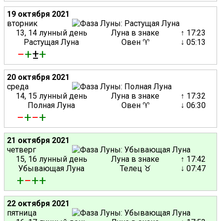
19 октября 2021
вторник
13, 14 лунный день
Луна в знаке
↑ 17:23
Растущая Луна
Овен ♈
↓ 05:13
−
+
±
+
20 октября 2021
среда
14, 15 лунный день
Луна в знаке
↑ 17:32
Полная Луна
Овен ♈
↓ 06:30
−
+
−
+
21 октября 2021
четверг
15, 16 лунный день
Луна в знаке
↑ 17:42
Убывающая Луна
Телец ♉
↓ 07:47
+
−
+
+
22 октября 2021
пятница