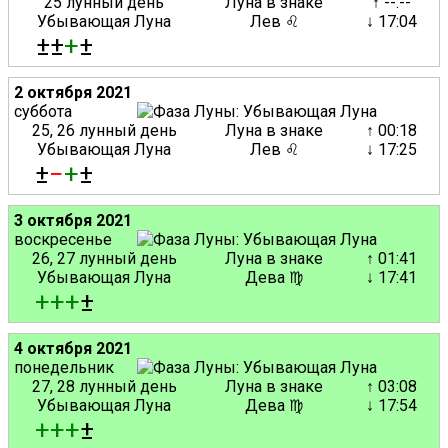
25 лунный день
Луна в знаке
↑ --:--
Убывающая Луна
Лев ♌
↓ 17:04
±±
+
±
2 октября 2021
суббота
25, 26 лунный день
Луна в знаке
↑ 00:18
Убывающая Луна
Лев ♌
↓ 17:25
±
−
+
±
3 октября 2021
воскресенье
26, 27 лунный день
Луна в знаке
↑ 01:41
Убывающая Луна
Дева ♍
↓ 17:41
+
+
+
±
4 октября 2021
понедельник
27, 28 лунный день
Луна в знаке
↑ 03:08
Убывающая Луна
Дева ♍
↓ 17:54
+
+
+
±