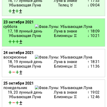
16, 17 лунный день
Луна в знаке
↑ 17:53
Убывающая Луна
Телец ♉
↓ 09:04
+
±
+
±
23 октября 2021
суббота
17, 18 лунный день
Луна в знаке
↑ 18:09
Убывающая Луна
Близнецы ♊
↓ 10:21
+
+
+
±
24 октября 2021
воскресенье
18, 19 лунный день
Луна в знаке
↑ 18:31
Убывающая Луна
Близнецы ♊
↓ 11:36
+
−
+
±
25 октября 2021
понедельник
19, 20 лунный день
Луна в знаке
↑ 19:02
Убывающая Луна
Близнецы ♊
↓ 12:46
+
−
+
±