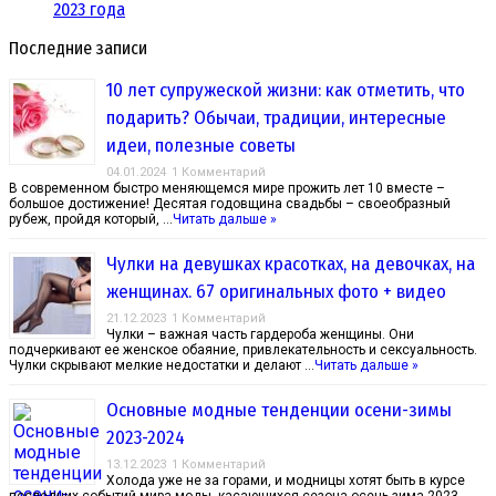
2023 года
Последние записи
10 лет супружеской жизни: как отметить, что
подарить? Обычаи, традиции, интересные
идеи, полезные советы
04.01.2024
1 Комментарий
В современном быстро меняющемся мире прожить лет 10 вместе –
большое достижение! Десятая годовщина свадьбы – своеобразный
рубеж, пройдя который, …
Читать дальше »
Чулки на девушках красотках, на девочках, на
женщинах. 67 оригинальных фото + видео
21.12.2023
1 Комментарий
Чулки – важная часть гардероба женщины. Они
подчеркивают ее женское обаяние, привлекательность и сексуальность.
Чулки скрывают мелкие недостатки и делают …
Читать дальше »
Основные модные тенденции осени-зимы
2023-2024
13.12.2023
1 Комментарий
Холода уже не за горами, и модницы хотят быть в курсе