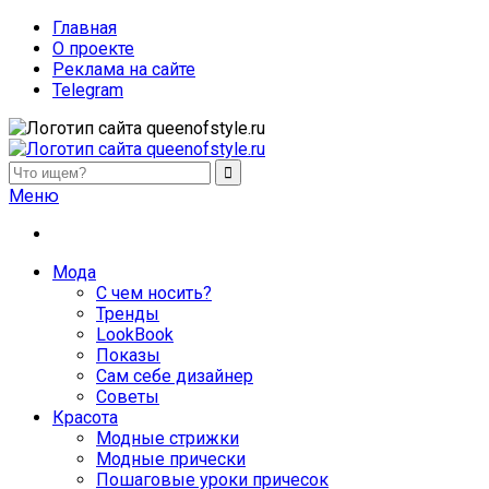
Главная
О проекте
Реклама на сайте
Telegram
queenofstyle.ru
Женский сайт о моде и красоте. Истории преображения и
Меню
похудения, отзывы о процедурах и косметике
Мода
С чем носить?
Тренды
LookBook
Показы
Сам себе дизайнер
Советы
Красота
Модные стрижки
Модные прически
Пошаговые уроки причесок