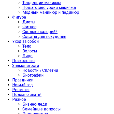
Тенденции макияжа
Пошаговые уроки макияжа
Модный маникюр и педикюр
Фигура
Диеты
Фитнес
Сколько калорий?
Советы для похудения
Уход за собой
Тело
Волосы
Лицо
Психология
Знаменитости
Новости \ Сплетни
Биографии
Праздники
Новый год
Рецепты
Полезно знать!
Разное
Бизнес-леди
Семейные вопросы
Путешествия