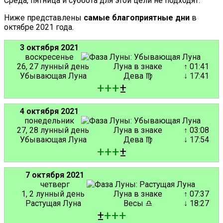
Среда, пятница и суббота для этой цели не подходят.
Ниже представлены
самые благоприятные дни
в
октябре 2021 года.
3 октября 2021
воскресенье
26, 27 лунный день
Луна в знаке
↑ 01:41
Убывающая Луна
Дева ♍
↓ 17:41
+
+
+
±
4 октября 2021
понедельник
27, 28 лунный день
Луна в знаке
↑ 03:08
Убывающая Луна
Дева ♍
↓ 17:54
+
+
+
±
7 октября 2021
четверг
1, 2 лунный день
Луна в знаке
↑ 07:37
Растущая Луна
Весы ♎
↓ 18:27
±
+
+
+