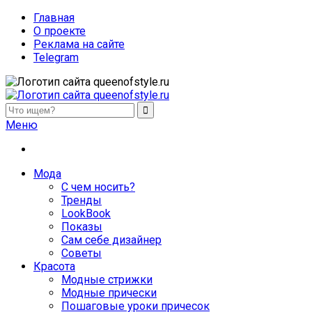
Главная
О проекте
Реклама на сайте
Telegram
queenofstyle.ru
Женский сайт о моде и красоте. Истории преображения и
Меню
Мода
С чем носить?
Тренды
LookBook
Показы
Сам себе дизайнер
Советы
Красота
Модные стрижки
Модные прически
Пошаговые уроки причесок