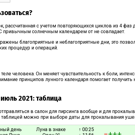
ьзоваться?
к, рассчитанная с учетом повторяющихся циклов из 4 фаз 
. С привычным солнечным календарем от не совпадает.
тражены благоприятные и неблагоприятные дни, это позво
их процедур и операций.
теле человека. Он меняет чувствительность к боли, интен
онимание принципов лунного календаря помогает получит
июль 2021: таблица
отправляться в салон для пирсинга вообще и для прокалыв
я таблицей можно при выборе даты для прокалывания уше
нный день
Луна в знаке
↑ 00:25
−
+
+
+