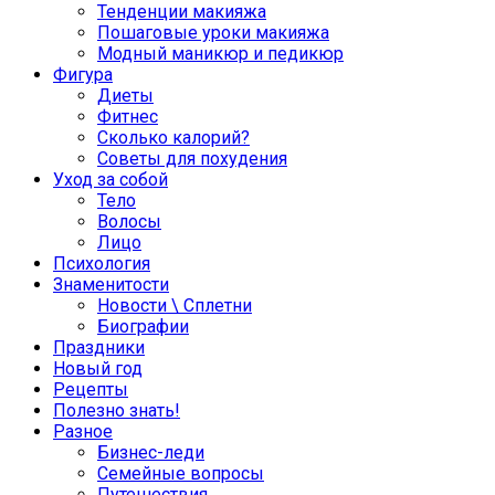
Тенденции макияжа
Пошаговые уроки макияжа
Модный маникюр и педикюр
Фигура
Диеты
Фитнес
Сколько калорий?
Советы для похудения
Уход за собой
Тело
Волосы
Лицо
Психология
Знаменитости
Новости \ Сплетни
Биографии
Праздники
Новый год
Рецепты
Полезно знать!
Разное
Бизнес-леди
Семейные вопросы
Путешествия