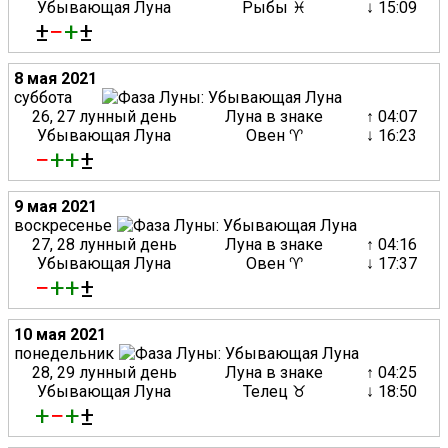
Убывающая Луна
Рыбы ♓
↓ 15:09
±
−
+
±
8 мая 2021
суббота
26, 27 лунный день
Луна в знаке
↑ 04:07
Убывающая Луна
Овен ♈
↓ 16:23
−
+
+
±
9 мая 2021
воскресенье
27, 28 лунный день
Луна в знаке
↑ 04:16
Убывающая Луна
Овен ♈
↓ 17:37
−
+
+
±
10 мая 2021
понедельник
28, 29 лунный день
Луна в знаке
↑ 04:25
Убывающая Луна
Телец ♉
↓ 18:50
+
−
+
±