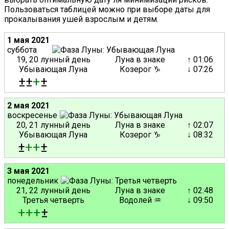
Пользоваться таблицей можно при выборе даты для
прокалывания ушей взрослым и детям.
1 мая 2021
суббота
19, 20 лунный день
Луна в знаке
↑ 01:06
Убывающая Луна
Козерог ♑
↓ 07:26
±±
+
±
2 мая 2021
воскресенье
20, 21 лунный день
Луна в знаке
↑ 02:07
Убывающая Луна
Козерог ♑
↓ 08:32
±
+
+
±
3 мая 2021
понедельник
21, 22 лунный день
Луна в знаке
↑ 02:48
Третья четверть
Водолей ♒
↓ 09:50
+
+
+
±