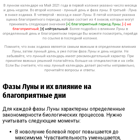
В лунном календаре на Май 2021 года в первой колонке указано число месяца
и день недели. Во второй колонке - лунный день и фаза луны. В третьей - Луна
в знаке зодиака. В четвертой - восход и закат Луны. В пятой колонке указана
оценка благоприятного периода, которая состоит из 4 знаков, которые могут
принимать следующие значения:
[+] благоприятный период Луны
,
[−] не
благоприятный
,
[±] нейтральный
. Более подробно о влиянии Луны в
определенный день и благоприятном периоде Вы можете посмотреть, перейдя
по ссылке в последней колонке.
Помните, что знак зодиака является самым важным в определении влияния
Луны, затем лунный день, а уже потом фаза Луны и день недели. Не
забывайте, что лунный календарь имеет рекомендательный характер. При
принятии важных решений полагайтесь больше на специалистов и на себя.
Если Вы считаете, что наш лунный календарь делает расчеты неправильно,
прочитайте вопросы и ответы.
Фазы Луны и их влияние на
благоприятные дни
Для каждой фазы Луны характерны определенные
закономерности биологических процессов. Нужно
учитывать следующие моменты:
В новолуние болевой порог повышается до
максимума. Чувствительность уменьшается,