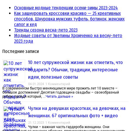
Основные модные тенденции осени-зимы 2023-2024
Как зашнуровать кроссовки красиво — 25 креативных
способов. Шнуровка мужских туфель, ботинок, женских
сапог и кед
Тренды сезона весна-лето 2023
Модные советы от Эвелины Хромченко на весну-лето
2023 года
Последние записи
10 лет супружеской жизни: как отметить, что
подарить? Обычаи, традиции, интересные
идеи, полезные советы
04.01.2024
1 Комментарий
В современном быстро меняющемся мире прожить лет 10 вместе –
большое достижение! Десятая годовщина свадьбы – своеобразный
рубеж, пройдя который, …
Читать дальше »
Чулки на девушках красотках, на девочках, на
женщинах. 67 оригинальных фото + видео
21.12.2023
1 Комментарий
Чулки – важная часть гардероба женщины. Они