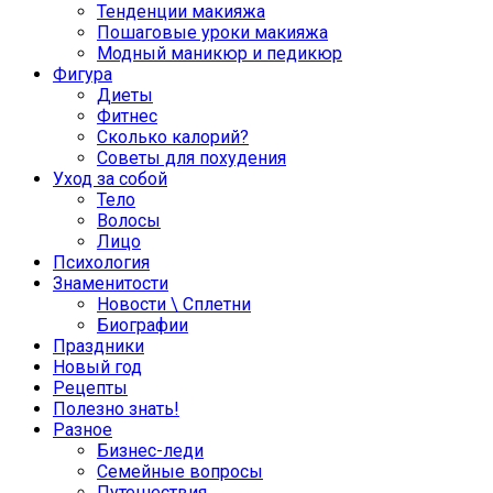
Тенденции макияжа
Пошаговые уроки макияжа
Модный маникюр и педикюр
Фигура
Диеты
Фитнес
Сколько калорий?
Советы для похудения
Уход за собой
Тело
Волосы
Лицо
Психология
Знаменитости
Новости \ Сплетни
Биографии
Праздники
Новый год
Рецепты
Полезно знать!
Разное
Бизнес-леди
Семейные вопросы
Путешествия