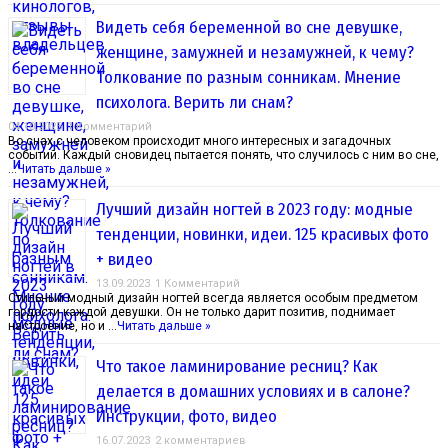
Видеть себя беременной во сне девушке,
женщине, замужней и незамужней, к чему?
Толкование по разным сонникам. Мнение
психолога. Верить ли снам?
04.10.2023
1 Комментарий
Во снах с человеком происходит много интересных и загадочных
событий. Каждый сновидец пытается понять, что случилось с ним во сне,
…
Читать дальше »
Лучший дизайн ногтей в 2023 году: модные
тенденции, новинки, идеи. 125 красивых фото
+ видео
13.09.2023
1 Комментарий
Стильный модный дизайн ногтей всегда является особым предметом
гордости каждой девушки. Он не только дарит позитив, поднимает
настроение, но и …
Читать дальше »
Что такое ламинирование ресниц? Как
делается в домашних условиях и в салоне?
Инструкции, фото, видео
16.07.2023
2 комментариев