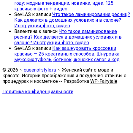
году: модные тенденции, новинки, идеи. 125
красивых фото + видео
SevLAS
к записи
Что такое ламинирование ресниц?
Как делается в домашних условиях и в салоне?
Инструкции, фото, видео
Валентина
к записи
Что такое ламинирование
ресниц? Как делается в домашних условиях и в
салоне? Инструкции, фото, видео
SevLAS
к записи
Как зашнуровать кроссовки
красиво — 25 креативных способов. Шнуровка
мужских туфель, ботинок, женских сапог и кед
©
2026
~
queenofstyle.ru
~ Женский сайт о моде и
красоте. Истории преображения и похудения, отзывы о
процедурах и косметике ~ Разработка
WP-Fairytale
Политика конфиденциальности