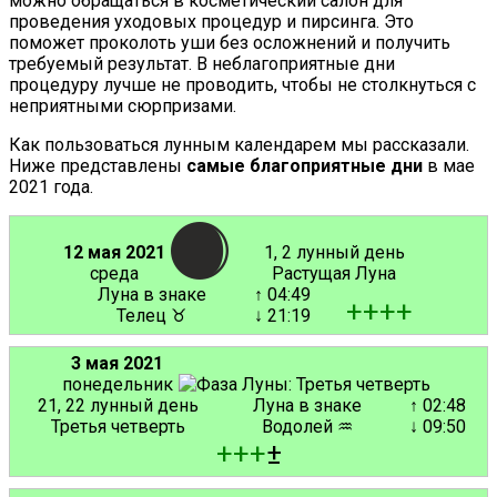
можно обращаться в косметический салон для
проведения уходовых процедур и пирсинга. Это
поможет проколоть уши без осложнений и получить
требуемый результат. В неблагоприятные дни
процедуру лучше не проводить, чтобы не столкнуться с
неприятными сюрпризами.
Как пользоваться лунным календарем мы рассказали.
Ниже представлены
самые благоприятные дни
в мае
2021 года.
12 мая 2021
1, 2 лунный день
среда
Растущая Луна
Луна в знаке
↑ 04:49
+
+
+
+
Телец ♉
↓ 21:19
3 мая 2021
понедельник
21, 22 лунный день
Луна в знаке
↑ 02:48
Третья четверть
Водолей ♒
↓ 09:50
+
+
+
±