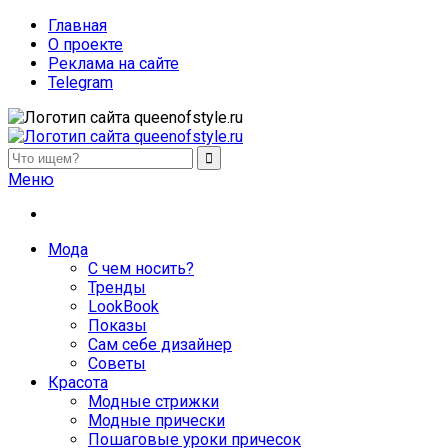
Главная
О проекте
Реклама на сайте
Telegram
queenofstyle.ru
Женский сайт о моде и красоте. Истории преображения и
Меню
похудения, отзывы о процедурах и косметике
Мода
С чем носить?
Тренды
LookBook
Показы
Сам себе дизайнер
Советы
Красота
Модные стрижки
Модные прически
Пошаговые уроки причесок