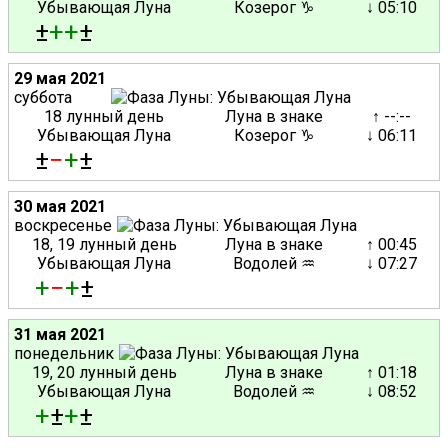
Убывающая Луна
Козерог ♑
↓ 05:10
±
+
+
±
29 мая 2021
суббота
18 лунный день
Луна в знаке
↑ --:--
Убывающая Луна
Козерог ♑
↓ 06:11
±
−
+
±
30 мая 2021
воскресенье
18, 19 лунный день
Луна в знаке
↑ 00:45
Убывающая Луна
Водолей ♒
↓ 07:27
+
−
+
±
31 мая 2021
понедельник
19, 20 лунный день
Луна в знаке
↑ 01:18
Убывающая Луна
Водолей ♒
↓ 08:52
+
±
+
±