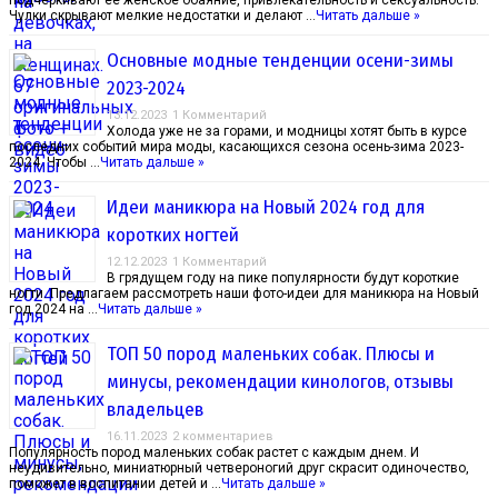
подчеркивают ее женское обаяние, привлекательность и сексуальность.
Чулки скрывают мелкие недостатки и делают …
Читать дальше »
Основные модные тенденции осени-зимы
2023-2024
13.12.2023
1 Комментарий
Холода уже не за горами, и модницы хотят быть в курсе
последних событий мира моды, касающихся сезона осень-зима 2023-
2024. Чтобы …
Читать дальше »
Идеи маникюра на Новый 2024 год для
коротких ногтей
12.12.2023
1 Комментарий
В грядущем году на пике популярности будут короткие
ногти. Предлагаем рассмотреть наши фото-идеи для маникюра на Новый
год 2024 на …
Читать дальше »
ТОП 50 пород маленьких собак. Плюсы и
минусы, рекомендации кинологов, отзывы
владельцев
16.11.2023
2 комментариев
Популярность пород маленьких собак растет с каждым днем. И
неудивительно, миниатюрный четвероногий друг скрасит одиночество,
поможет в воспитании детей и …
Читать дальше »