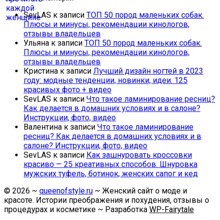
SevLAS
к записи
ТОП 50 пород маленьких собак.
Плюсы и минусы, рекомендации кинологов,
отзывы владельцев
Ульяна
к записи
ТОП 50 пород маленьких собак.
Плюсы и минусы, рекомендации кинологов,
отзывы владельцев
Кристина
к записи
Лучший дизайн ногтей в 2023
году: модные тенденции, новинки, идеи. 125
красивых фото + видео
SevLAS
к записи
Что такое ламинирование ресниц?
Как делается в домашних условиях и в салоне?
Инструкции, фото, видео
Валентина
к записи
Что такое ламинирование
ресниц? Как делается в домашних условиях и в
салоне? Инструкции, фото, видео
SevLAS
к записи
Как зашнуровать кроссовки
красиво — 25 креативных способов. Шнуровка
мужских туфель, ботинок, женских сапог и кед
©
2026
~
queenofstyle.ru
~ Женский сайт о моде и
красоте. Истории преображения и похудения, отзывы о
процедурах и косметике ~ Разработка
WP-Fairytale