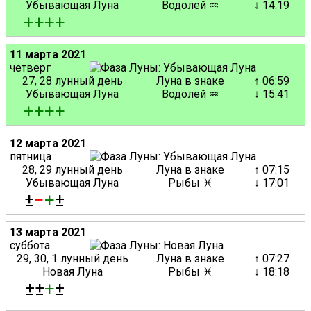
Убывающая Луна
Водолей ♒
↓ 14:19
+
+
+
+
11 марта 2021
четверг
27, 28 лунный день
Луна в знаке
↑ 06:59
Убывающая Луна
Водолей ♒
↓ 15:41
+
+
+
+
12 марта 2021
пятница
28, 29 лунный день
Луна в знаке
↑ 07:15
Убывающая Луна
Рыбы ♓
↓ 17:01
±
−
+
±
13 марта 2021
суббота
29, 30, 1 лунный день
Луна в знаке
↑ 07:27
Новая Луна
Рыбы ♓
↓ 18:18
±±
+
±