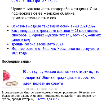
оригинальных фото + видео
Чулки – важная часть гардероба женщины. Они
подчеркивают ее женское обаяние,
привлекательность и сек
Основные модные тенденции осени-зимы 2023-2024
Как зашнуровать кроссовки красиво — 25 креативных
способов. Шнуровка мужских туфель, ботинок, женских
сапог и кед
Тренды сезона весна-лето 2023
Модные советы от Эвелины Хромченко на весну-лето
2023 года
Последние записи
10 лет супружеской жизни: как отметить, что
подарить? Обычаи, традиции, интересные
идеи, полезные советы
04.01.2024
1 Комментарий
В современном быстро меняющемся мире прожить лет 10 вместе –
большое достижение! Десятая годовщина свадьбы – своеобразный
рубеж, пройдя который, …
Читать дальше »