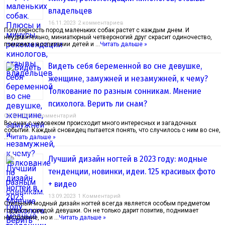
владельцев
16.11.2023
2 комментариев
Популярность пород маленьких собак растет с каждым днем. И
неудивительно, миниатюрный четвероногий друг скрасит одиночество,
поможет в воспитании детей и …
Читать дальше »
Видеть себя беременной во сне девушке,
женщине, замужней и незамужней, к чему?
Толкование по разным сонникам. Мнение
психолога. Верить ли снам?
04.10.2023
1 Комментарий
Во снах с человеком происходит много интересных и загадочных
событий. Каждый сновидец пытается понять, что случилось с ним во сне,
…
Читать дальше »
Лучший дизайн ногтей в 2023 году: модные
тенденции, новинки, идеи. 125 красивых фото
+ видео
13.09.2023
1 Комментарий
Стильный модный дизайн ногтей всегда является особым предметом
гордости каждой девушки. Он не только дарит позитив, поднимает
настроение, но и …
Читать дальше »