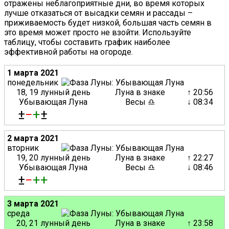
отражены неблагоприятные дни, во время которых
лучше отказаться от высадки семян и рассады –
приживаемость будет низкой, большая часть семян в
это время может просто не взойти. Используйте
таблицу, чтобы составить график наиболее
эффективной работы на огороде.
1 марта 2021
понедельник
18, 19 лунный день
Луна в знаке
↑ 20:56
Убывающая Луна
Весы ♎
↓ 08:34
±
−
+
±
2 марта 2021
вторник
19, 20 лунный день
Луна в знаке
↑ 22:27
Убывающая Луна
Весы ♎
↓ 08:46
±
−
+
+
3 марта 2021
среда
20, 21 лунный день
Луна в знаке
↑ 23:58