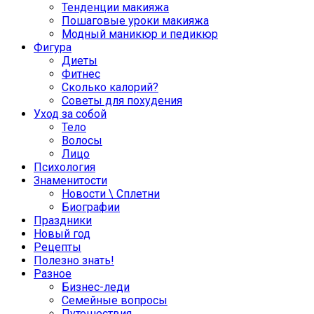
Тенденции макияжа
Пошаговые уроки макияжа
Модный маникюр и педикюр
Фигура
Диеты
Фитнес
Сколько калорий?
Советы для похудения
Уход за собой
Тело
Волосы
Лицо
Психология
Знаменитости
Новости \ Сплетни
Биографии
Праздники
Новый год
Рецепты
Полезно знать!
Разное
Бизнес-леди
Семейные вопросы
Путешествия