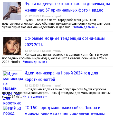
Чулки на девушках красотках, на девочках, на
женщинах. 67 оригинальных фото + видео
21.12.2023
1 Комментарий
Чулки – важная часть гардероба женщины. Они
подчеркивают ее женское обаяние, привлекательность и сексуальность.
Чулки скрывают мелкие недостатки и делают …
Читать дальше »
Основные модные тенденции осени-зимы
2023-2024
13.12.2023
1 Комментарий
Холода уже не за горами, и модницы хотят быть в курсе
последних событий мира моды, касающихся сезона осень-зима 2023-
2024. Чтобы …
Читать дальше »
Идеи маникюра на Новый 2024 год для
коротких ногтей
12.12.2023
1 Комментарий
В грядущем году на пике популярности будут короткие
ногти. Предлагаем рассмотреть наши фото-идеи для маникюра на Новый
год 2024 на …
Читать дальше »
ТОП 50 пород маленьких собак. Плюсы и
минусы, рекомендации кинологов, отзывы