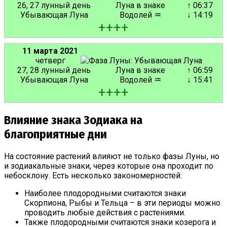
26, 27 лунный день
Луна в знаке
↑ 06:37
Убывающая Луна
Водолей ♒
↓ 14:19
+
+
+
+
11 марта 2021
четверг
27, 28 лунный день
Луна в знаке
↑ 06:59
Убывающая Луна
Водолей ♒
↓ 15:41
+
+
+
+
Влияние знака Зодиака на
благоприятные дни
На состояние растений влияют не только фазы Луны, но
и зодиакальные знаки, через которые она проходит по
небосклону. Есть несколько закономерностей:
Наиболее плодородными считаются знаки
Скорпиона, Рыбы и Тельца – в эти периоды можно
проводить любые действия с растениями.
Также плодородными считаются знаки козерога и