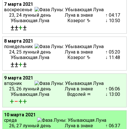
7 марта 2021
воскресенье
23, 24 лунный день
Луна в знаке
↑ 04:17
Убывающая Луна
Козерог ♑
↓ 10:50
±±
+
±
8 марта 2021
понедельник
24, 25 лунный день
Луна в знаке
↑ 05:20
Убывающая Луна
Козерог ♑
↓ 11:48
±±
+
±
9 марта 2021
вторник
25, 26 лунный день
Луна в знаке
↑ 06:06
Убывающая Луна
Водолей ♒
↓ 13:00
+
−
+
+
10 марта 2021
среда
26, 27 лунный день
Луна в знаке
↑ 06:37