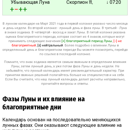
Убывающая Луна
Скорпион ♏
↓ 07:20
+
−
+
+
В лунном календаре на Март 2021 года в первой колонке указано число месяца
и день недели. Во второй колонке - лунный день и фаза луны. В третьей - Луна
в знаке зодиака. В четвертой - восход и закат Луны. В пятой колонке указана
оценка благоприятного периода, которая состоит из 4 знаков, которые могут
принимать следующие значения:
[+] благоприятный период Луны
,
[−] не
благоприятный
,
[±] нейтральный
. Более подробно о влиянии Луны в
определенный день и благоприятном периоде Вы можете посмотреть, перейдя
по ссылке в последней колонке.
Помните, что знак зодиака является самым важным в определении влияния
Луны, затем лунный день, а уже потом фаза Луны и день недели. Не
забывайте, что лунный календарь имеет рекомендательный характер. При
принятии важных решений полагайтесь больше на специалистов и на себя.
Если Вы считаете, что наш лунный календарь делает расчеты неправильно,
прочитайте вопросы и ответы.
Фазы Луны и их влияние на
благоприятные дни
Календарь основан на последовательно меняющихся
лунных фазах. Они оказывают следующее влияние на