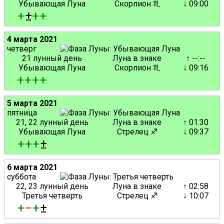
Убывающая Луна
Скорпион ♏
↓ 09:00
+
±
+
+
4 марта 2021
четверг
21 лунный день
Луна в знаке
↑ --:--
Убывающая Луна
Скорпион ♏
↓ 09:16
+
+
+
+
5 марта 2021
пятница
21, 22 лунный день
Луна в знаке
↑ 01:30
Убывающая Луна
Стрелец ♐
↓ 09:37
+
+
+
±
6 марта 2021
суббота
22, 23 лунный день
Луна в знаке
↑ 02:58
Третья четверть
Стрелец ♐
↓ 10:07
+
−
+
±