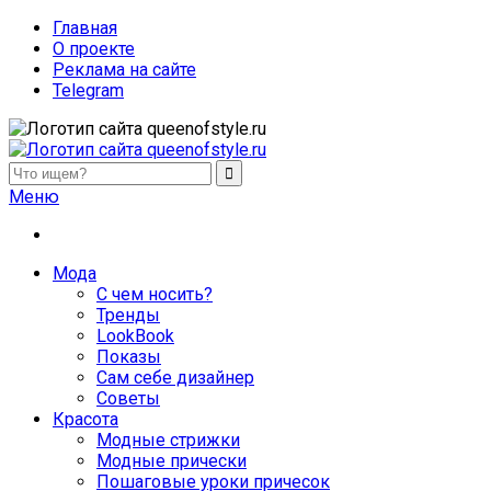
Главная
О проекте
Реклама на сайте
Telegram
queenofstyle.ru
Женский сайт о моде и красоте. Истории преображения и
Меню
похудения, отзывы о процедурах и косметике
Мода
С чем носить?
Тренды
LookBook
Показы
Сам себе дизайнер
Советы
Красота
Модные стрижки
Модные прически
Пошаговые уроки причесок