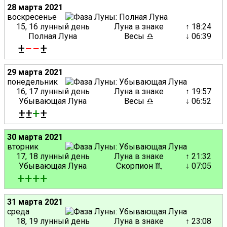
28 марта 2021
воскресенье
15, 16 лунный день
Луна в знаке
↑ 18:24
Полная Луна
Весы ♎
↓ 06:39
±
−
−
±
29 марта 2021
понедельник
16, 17 лунный день
Луна в знаке
↑ 19:57
Убывающая Луна
Весы ♎
↓ 06:52
±±
+
±
30 марта 2021
вторник
17, 18 лунный день
Луна в знаке
↑ 21:32
Убывающая Луна
Скорпион ♏
↓ 07:05
+
+
+
+
31 марта 2021
среда
18, 19 лунный день
Луна в знаке
↑ 23:08