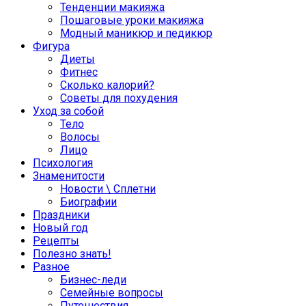
Тенденции макияжа
Пошаговые уроки макияжа
Модный маникюр и педикюр
Фигура
Диеты
Фитнес
Сколько калорий?
Советы для похудения
Уход за собой
Тело
Волосы
Лицо
Психология
Знаменитости
Новости \ Сплетни
Биографии
Праздники
Новый год
Рецепты
Полезно знать!
Разное
Бизнес-леди
Семейные вопросы
Путешествия