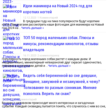
Идеи маникюра на Новый 2024 год для
коротких ногтей
12.12.2023
1 Комментарий
В грядущем году на пике популярности будут короткие
ногти. Предлагаем рассмотреть наши фото-идеи для маникюра на Новый
год 2024 на …
Читать дальше »
ТОП 50 пород маленьких собак. Плюсы и
минусы, рекомендации кинологов, отзывы
владельцев
16.11.2023
2 комментариев
Популярность пород маленьких собак растет с каждым днем. И
неудивительно, миниатюрный четвероногий друг скрасит одиночество,
поможет в воспитании детей и …
Читать дальше »
Видеть себя беременной во сне девушке,
женщине, замужней и незамужней, к чему?
Толкование по разным сонникам. Мнение
психолога. Верить ли снам?
04.10.2023
1 Комментарий
Во снах с человеком происходит много интересных и загадочных
событий. Каждый сновидец пытается понять, что случилось с ним во сне,