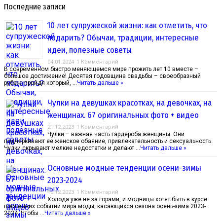
Последние записи
10 лет супружеской жизни: как отметить, что
подарить? Обычаи, традиции, интересные
идеи, полезные советы
04.01.2024
1 Комментарий
В современном быстро меняющемся мире прожить лет 10 вместе –
большое достижение! Десятая годовщина свадьбы – своеобразный
рубеж, пройдя который, …
Читать дальше »
Чулки на девушках красотках, на девочках, на
женщинах. 67 оригинальных фото + видео
21.12.2023
1 Комментарий
Чулки – важная часть гардероба женщины. Они
подчеркивают ее женское обаяние, привлекательность и сексуальность.
Чулки скрывают мелкие недостатки и делают …
Читать дальше »
Основные модные тенденции осени-зимы
2023-2024
13.12.2023
1 Комментарий
Холода уже не за горами, и модницы хотят быть в курсе
последних событий мира моды, касающихся сезона осень-зима 2023-
2024. Чтобы …
Читать дальше »