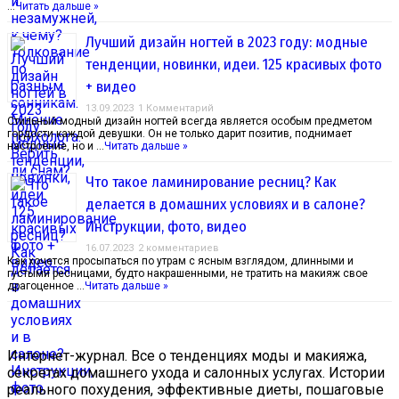
…
Читать дальше »
Лучший дизайн ногтей в 2023 году: модные
тенденции, новинки, идеи. 125 красивых фото
+ видео
13.09.2023
1 Комментарий
Стильный модный дизайн ногтей всегда является особым предметом
гордости каждой девушки. Он не только дарит позитив, поднимает
настроение, но и …
Читать дальше »
Что такое ламинирование ресниц? Как
делается в домашних условиях и в салоне?
Инструкции, фото, видео
16.07.2023
2 комментариев
Как хочется просыпаться по утрам с ясным взглядом, длинными и
густыми ресницами, будто накрашенными, не тратить на макияж свое
драгоценное …
Читать дальше »
Интернет-журнал. Все о тенденциях моды и макияжа,
секретах домашнего ухода и салонных услугах. Истории
реального похудения, эффективные диеты, пошаговые