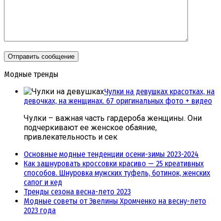
Модные тренды
Чулки на девушках красотках, на
девочках, на женщинах. 67 оригинальных фото + видео
Чулки – важная часть гардероба женщины. Они
подчеркивают ее женское обаяние,
привлекательность и сек
Основные модные тенденции осени-зимы 2023-2024
Как зашнуровать кроссовки красиво — 25 креативных
способов. Шнуровка мужских туфель, ботинок, женских
сапог и кед
Тренды сезона весна-лето 2023
Модные советы от Эвелины Хромченко на весну-лето
2023 года