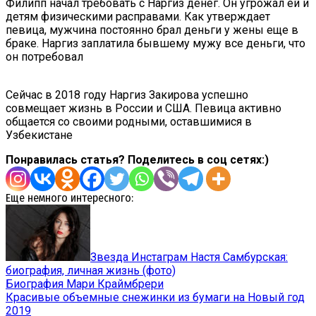
Филипп начал требовать с Наргиз денег. Он угрожал ей и
детям физическими расправами. Как утверждает
певица, мужчина постоянно брал деньги у жены еще в
браке. Наргиз заплатила бывшему мужу все деньги, что
он потребовал
Сейчас в 2018 году Наргиз Закирова успешно
совмещает жизнь в России и США. Певица активно
общается со своими родными, оставшимися в
Узбекистане
Понравилась статья? Поделитесь в соц сетях:)
Еще немного интересного:
Звезда Инстаграм Настя Самбурская:
биография, личная жизнь (фото)
Биография Мари Краймбрери
Красивые объемные снежинки из бумаги на Новый год
2019