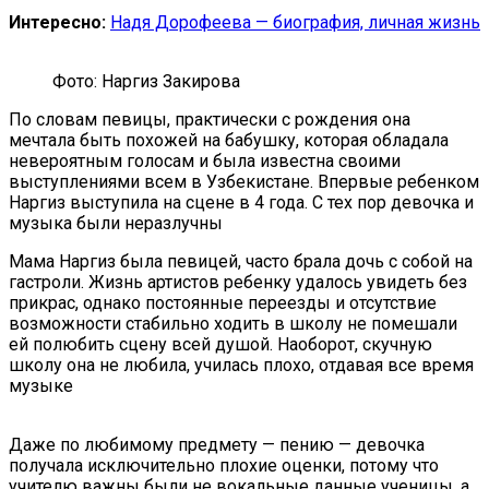
Интересно:
Надя Дорофеева — биография, личная жизнь
Фото: Наргиз Закирова
По словам певицы, практически с рождения она
мечтала быть похожей на бабушку, которая обладала
невероятным голосам и была известна своими
выступлениями всем в Узбекистане. Впервые ребенком
Наргиз выступила на сцене в 4 года. С тех пор девочка и
музыка были неразлучны
Мама Наргиз была певицей, часто брала дочь с собой на
гастроли. Жизнь артистов ребенку удалось увидеть без
прикрас, однако постоянные переезды и отсутствие
возможности стабильно ходить в школу не помешали
ей полюбить сцену всей душой. Наоборот, скучную
школу она не любила, училась плохо, отдавая все время
музыке
Даже по любимому предмету — пению — девочка
получала исключительно плохие оценки, потому что
учителю важны были не вокальные данные ученицы, а