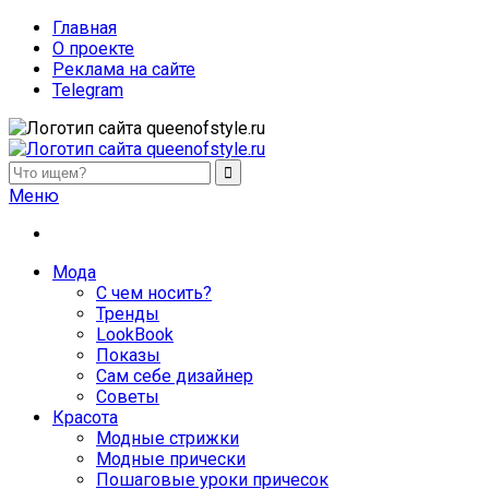
Главная
О проекте
Реклама на сайте
Telegram
queenofstyle.ru
Женский сайт о моде и красоте. Истории преображения и
Меню
похудения, отзывы о процедурах и косметике
Мода
С чем носить?
Тренды
LookBook
Показы
Сам себе дизайнер
Советы
Красота
Модные стрижки
Модные прически
Пошаговые уроки причесок