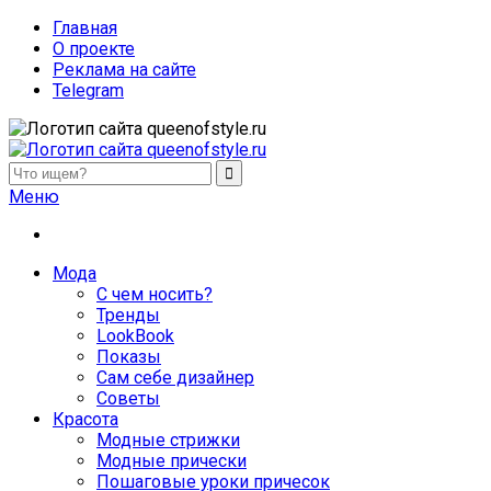
Главная
О проекте
Реклама на сайте
Telegram
queenofstyle.ru
Женский сайт о моде и красоте. Истории преображения и
Меню
Мода
С чем носить?
Тренды
LookBook
Показы
Сам себе дизайнер
Советы
Красота
Модные стрижки
Модные прически
Пошаговые уроки причесок