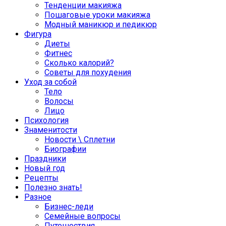
Тенденции макияжа
Пошаговые уроки макияжа
Модный маникюр и педикюр
Фигура
Диеты
Фитнес
Сколько калорий?
Советы для похудения
Уход за собой
Тело
Волосы
Лицо
Психология
Знаменитости
Новости \ Сплетни
Биографии
Праздники
Новый год
Рецепты
Полезно знать!
Разное
Бизнес-леди
Семейные вопросы
Путешествия