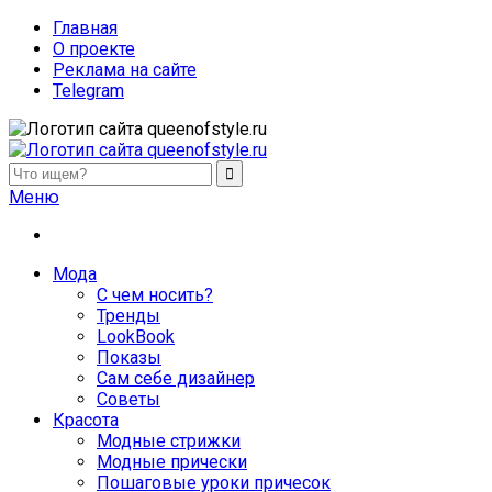
Главная
О проекте
Реклама на сайте
Telegram
queenofstyle.ru
Женский сайт о моде и красоте. Истории преображения и
Меню
похудения, отзывы о процедурах и косметике
Мода
С чем носить?
Тренды
LookBook
Показы
Сам себе дизайнер
Советы
Красота
Модные стрижки
Модные прически
Пошаговые уроки причесок