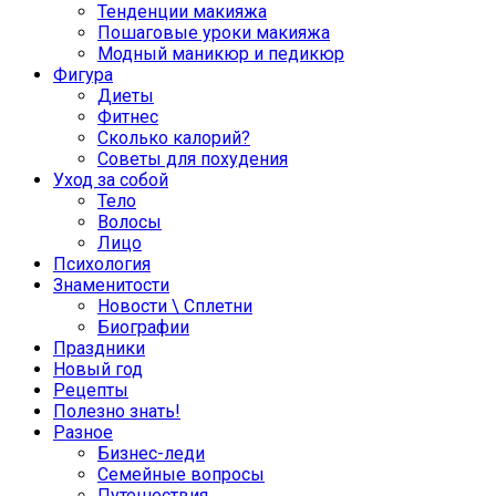
Тенденции макияжа
Пошаговые уроки макияжа
Модный маникюр и педикюр
Фигура
Диеты
Фитнес
Сколько калорий?
Советы для похудения
Уход за собой
Тело
Волосы
Лицо
Психология
Знаменитости
Новости \ Сплетни
Биографии
Праздники
Новый год
Рецепты
Полезно знать!
Разное
Бизнес-леди
Семейные вопросы
Путешествия