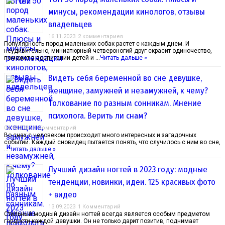
минусы, рекомендации кинологов, отзывы
владельцев
16.11.2023
2 комментариев
Популярность пород маленьких собак растет с каждым днем. И
неудивительно, миниатюрный четвероногий друг скрасит одиночество,
поможет в воспитании детей и …
Читать дальше »
Видеть себя беременной во сне девушке,
женщине, замужней и незамужней, к чему?
Толкование по разным сонникам. Мнение
психолога. Верить ли снам?
04.10.2023
1 Комментарий
Во снах с человеком происходит много интересных и загадочных
событий. Каждый сновидец пытается понять, что случилось с ним во сне,
…
Читать дальше »
Лучший дизайн ногтей в 2023 году: модные
тенденции, новинки, идеи. 125 красивых фото
+ видео
13.09.2023
1 Комментарий
Стильный модный дизайн ногтей всегда является особым предметом
гордости каждой девушки. Он не только дарит позитив, поднимает