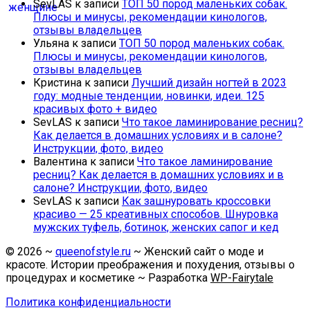
SevLAS
к записи
ТОП 50 пород маленьких собак.
Плюсы и минусы, рекомендации кинологов,
отзывы владельцев
Ульяна
к записи
ТОП 50 пород маленьких собак.
Плюсы и минусы, рекомендации кинологов,
отзывы владельцев
Кристина
к записи
Лучший дизайн ногтей в 2023
году: модные тенденции, новинки, идеи. 125
красивых фото + видео
SevLAS
к записи
Что такое ламинирование ресниц?
Как делается в домашних условиях и в салоне?
Инструкции, фото, видео
Валентина
к записи
Что такое ламинирование
ресниц? Как делается в домашних условиях и в
салоне? Инструкции, фото, видео
SevLAS
к записи
Как зашнуровать кроссовки
красиво — 25 креативных способов. Шнуровка
мужских туфель, ботинок, женских сапог и кед
©
2026
~
queenofstyle.ru
~ Женский сайт о моде и
красоте. Истории преображения и похудения, отзывы о
процедурах и косметике ~ Разработка
WP-Fairytale
Политика конфиденциальности