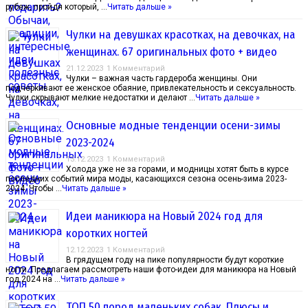
рубеж, пройдя который, …
Читать дальше »
Чулки на девушках красотках, на девочках, на
женщинах. 67 оригинальных фото + видео
21.12.2023
1 Комментарий
Чулки – важная часть гардероба женщины. Они
подчеркивают ее женское обаяние, привлекательность и сексуальность.
Чулки скрывают мелкие недостатки и делают …
Читать дальше »
Основные модные тенденции осени-зимы
2023-2024
13.12.2023
1 Комментарий
Холода уже не за горами, и модницы хотят быть в курсе
последних событий мира моды, касающихся сезона осень-зима 2023-
2024. Чтобы …
Читать дальше »
Идеи маникюра на Новый 2024 год для
коротких ногтей
12.12.2023
1 Комментарий
В грядущем году на пике популярности будут короткие
ногти. Предлагаем рассмотреть наши фото-идеи для маникюра на Новый
год 2024 на …
Читать дальше »
ТОП 50 пород маленьких собак. Плюсы и