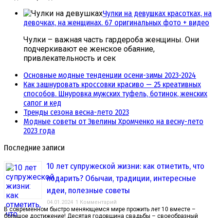
Чулки на девушках красотках, на
девочках, на женщинах. 67 оригинальных фото + видео
Чулки – важная часть гардероба женщины. Они
подчеркивают ее женское обаяние,
привлекательность и сек
Основные модные тенденции осени-зимы 2023-2024
Как зашнуровать кроссовки красиво — 25 креативных
способов. Шнуровка мужских туфель, ботинок, женских
сапог и кед
Тренды сезона весна-лето 2023
Модные советы от Эвелины Хромченко на весну-лето
2023 года
Последние записи
10 лет супружеской жизни: как отметить, что
подарить? Обычаи, традиции, интересные
идеи, полезные советы
04.01.2024
1 Комментарий
В современном быстро меняющемся мире прожить лет 10 вместе –
большое достижение! Десятая годовщина свадьбы – своеобразный