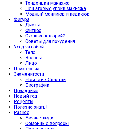
Тенденции макияжа
Пошаговые уроки макияжа
Модный маникюр и педикюр
Фигура
Диеты
Фитнес
Сколько калорий?
Советы для похудения
Уход за собой
Тело
Волосы
Лицо
Психология
Знаменитости
Новости \ Сплетни
Биографии
Праздники
Новый год
Рецепты
Полезно знать!
Разное
Бизнес-леди
Семейные вопросы
Путешествия