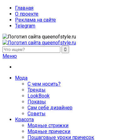
Главная
О проекте
Реклама на сайте
Telegram
queenofstyle.ru
Женский сайт о моде и красоте. Истории преображения и
Меню
похудения, отзывы о процедурах и косметике
Мода
С чем носить?
Тренды
LookBook
Показы
Сам себе дизайнер
Советы
Красота
Модные стрижки
Модные прически
Пошаговые уроки причесок