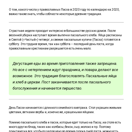
О том, какого числа у православных Пасха в 2020 году по календарю на 2020,
важно также знать, чтобы соблюсти некоторые древние традиции.
Страстная неделя проходит интересно в большинстве русских домов. После
весенней уборки наступает время выпечки пасхального хлеба. Яйца расписаны
в Святой («Чистый») четверг, а свежие пасхальные куличи (Пасха) готовятся в
субботу. Это трудное время, так как суббота – последний день поста, когда
православным христианам разрешается есть очень мало.
Дегустация еды во время приготовления также запрещена.
Но все с нетерпением ждут праздника, и повара делают все
возможное. Это традиция благословлять Пасхальные яйца
и хлеб в церкви. Пост заканчивается после пасхального
богослужения и начинается пиршество.
День Пасхи начинается с длинного семейного завтрака. Стол украшен живыми
цветами, ветками вербы и, конечно же, крашеными яйцами.
Помимо пасхального хлеба и пасхи, которые едят только на Пасху, на столе есть
много других блюд, таких как колбасы, бекон, сыр, молоко и пр. Поэтому
практически все, что было запрещено во время сорока дней поста, можно есть.