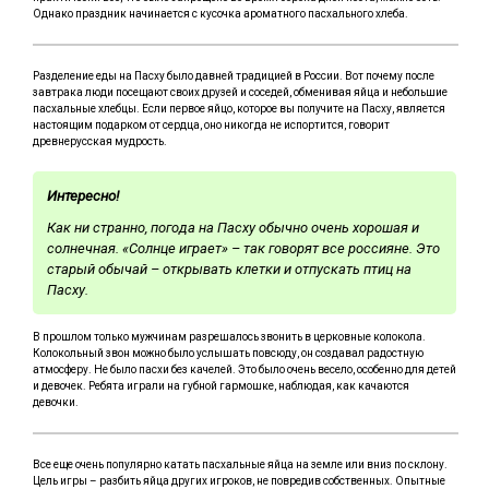
Однако праздник начинается с кусочка ароматного пасхального хлеба.
Разделение еды на Пасху было давней традицией в России. Вот почему после
завтрака люди посещают своих друзей и соседей, обменивая яйца и небольшие
пасхальные хлебцы. Если первое яйцо, которое вы получите на Пасху, является
настоящим подарком от сердца, оно никогда не испортится, говорит
древнерусская мудрость.
Интересно!
Как ни странно, погода на Пасху обычно очень хорошая и
солнечная. «Солнце играет» – так говорят все россияне. Это
старый обычай – открывать клетки и отпускать птиц на
Пасху.
В прошлом только мужчинам разрешалось звонить в церковные колокола.
Колокольный звон можно было услышать повсюду, он создавал радостную
атмосферу. Не было пасхи без качелей. Это было очень весело, особенно для детей
и девочек. Ребята играли на губной гармошке, наблюдая, как качаются
девочки.
Все еще очень популярно катать пасхальные яйца на земле или вниз по склону.
Цель игры – разбить яйца других игроков, не повредив собственных. Опытные