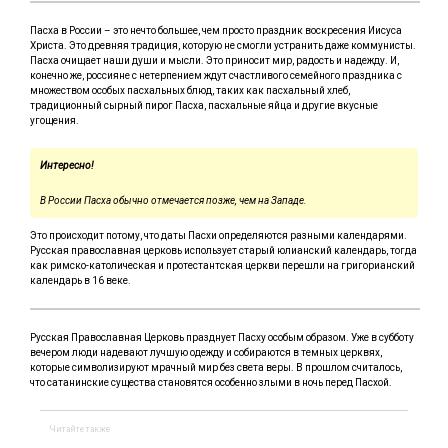
Пасха в России – это нечто большее, чем просто праздник воскресения Иисуса
Христа. Это древняя традиция, которую не смогли устранить даже коммунисты.
Пасха очищает наши души и мысли. Это приносит мир, радость и надежду. И,
конечно же, россияне с нетерпением ждут счастливого семейного праздника с
множеством особых пасхальных блюд, таких как пасхальный хлеб,
традиционный сырный пирог Пасха, пасхальные яйца и другие вкусные
угощения.
Интересно!
В России Пасха обычно отмечается позже, чем на Западе.
Это происходит потому, что даты Пасхи определяются разными календарями.
Русская православная церковь использует старый юлианский календарь, тогда
как римско-католическая и протестантская церкви перешли на григорианский
календарь в 16 веке.
Русская Православная Церковь празднует Пасху особым образом. Уже в субботу
вечером люди надевают лучшую одежду и собираются в темных церквях,
которые символизируют мрачный мир без света веры. В прошлом считалось,
что сатанинские существа становятся особенно злыми в ночь перед Пасхой.
Читайте также