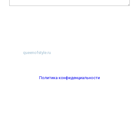
©
2026
~
queenofstyle.ru
~ Женский сайт о моде и красоте. Истории
преображения и похудения, отзывы о процедурах и косметике ~
Разработка
WP-Fairytale
Политика конфиденциальности