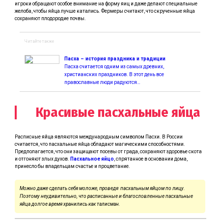
игроки обращают особое внимание на форму яиц и даже делают специальные
желоба, чтобы яйца лучше катались. Фермеры считают, что скрученные яйца
сохраняют плодородие почвы.
Читайте также
Пасха – история праздника и традиции
Пасха считается одним из самых древних,
христианских праздников. В этот день все
православные люди радуются…
Красивые пасхальные яйца
Расписные яйца являются международным символом Пасхи. В России
считается, что пасхальные яйца обладают магическими способностями.
Предполагается, что они защищают посевы от града, сохраняют здоровье скота
и отгоняют злых духов.
Пасхальное яйцо
, спрятанное в основании дома,
принесло бы владельцам счастье и процветание.
Можно даже сделать себя моложе, проведя пасхальным яйцом по лицу.
Поэтому неудивительно, что расписанные и благословленные пасхальные
яйца долгое время хранились как талисман.