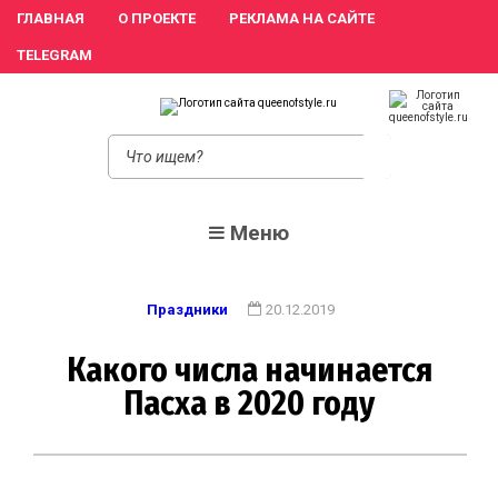
ГЛАВНАЯ
О ПРОЕКТЕ
РЕКЛАМА НА САЙТЕ
TELEGRAM
queeno
Женский сайт о
моде и красоте.
Истории
преображения и
похудения,
Меню
отзывы о
процедурах и
косметике
Праздники
20.12.2019
Какого числа начинается
Пасха в 2020 году