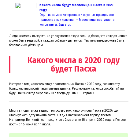
Какого числа будут Масленица и Пасха в 2020
году
Один из самых интересных и вкусных праздников
православных христиан – Масленица, наступает в
конце зимы. Еще его…
Люди не смели выходить на улицу после захода солнца, боясь, что каждая кошка
может быть ведьмой, а каждая собака – дьяволом. Тем не менее, церковь была
безопасным убежищем.
Какого числа в 2020 году
будет Пасха
Интерес о том, какого числа у православных Пасха в 2020 году, возникает у
большинства людей накануне праздника. Рассмотрим календарь событий на
будущий 2020 год в сравнении с предыдущими 15 годами.
Многие люди также задают вопросы о том, какого числа Пасха в 2020 году,
чтобы узнать дату начала поста. От дня Пасхи зависит период постов.
Например, Великий пост продлится с 2 марта по 18 апреля 2020 года, а Петров
пост – с 15 июня по 11 июля.