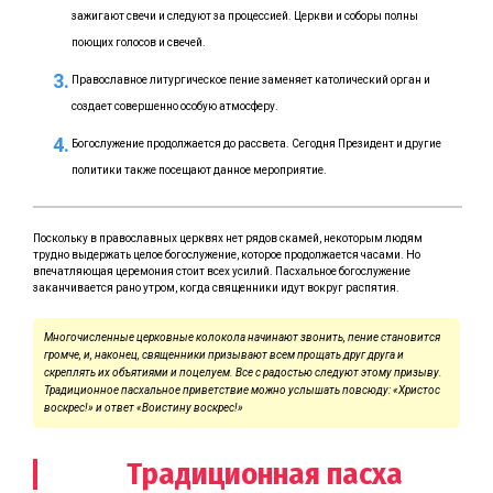
зажигают свечи и следуют за процессией. Церкви и соборы полны
поющих голосов и свечей.
Православное литургическое пение заменяет католический орган и
создает совершенно особую атмосферу.
Богослужение продолжается до рассвета. Сегодня Президент и другие
политики также посещают данное мероприятие.
Поскольку в православных церквях нет рядов скамей, некоторым людям
трудно выдержать целое богослужение, которое продолжается часами. Но
впечатляющая церемония стоит всех усилий. Пасхальное богослужение
заканчивается рано утром, когда священники идут вокруг распятия.
Многочисленные церковные колокола начинают звонить, пение становится
громче, и, наконец, священники призывают всем прощать друг друга и
скреплять их объятиями и поцелуем. Все с радостью следуют этому призыву.
Традиционное пасхальное приветствие можно услышать повсюду: «Христос
воскрес!» и ответ «Воистину воскрес!»
Традиционная пасха