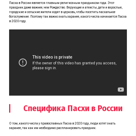
Пасха в России является главным религиозным праздником года. Этот
праздник даже важнее, чем Рождество. Верующие и атеисты, дети и взрослые,
городские и сельские жители ходят в церковь, чтобы посетить пасхальное
богослужение. Поэтому так важно знать заранее, какого числа начинается Пасха
в 2020 году.
Специфика Пасхи в России
О том, какого числа у православных Пасха в 2020 году, люди хотят знать
заранее, так как им необходимо распланировать праздник.