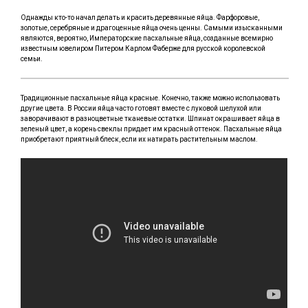
Однажды кто-то начал делать и красить деревянные яйца. Фарфоровые,
золотые, серебряные и драгоценные яйца очень ценны. Самыми изысканными
являются, вероятно, Императорские пасхальные яйца, созданные всемирно
известным ювелиром Питером Карлом Фаберже для русской королевской
семьи.
Традиционные пасхальные яйца красные. Конечно, также можно использовать
другие цвета. В России яйца часто готовят вместе с луковой шелухой или
заворачивают в разноцветные тканевые остатки. Шпинат окрашивает яйца в
зеленый цвет, а корень свеклы придает им красный оттенок. Пасхальные яйца
приобретают приятный блеск, если их натирать растительным маслом.