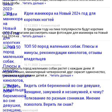
2024. Чтобы …
Читать дальше »
Идеи маникюра на Новый 2024 год для
коротких ногтей
12.12.2023
1 Комментарий
В грядущем году на пике популярности будут короткие
ногти. Предлагаем рассмотреть наши фото-идеи для маникюра на Новый
год 2024 на …
Читать дальше »
ТОП 50 пород маленьких собак. Плюсы и
минусы, рекомендации кинологов, отзывы
владельцев
16.11.2023
2 комментариев
Популярность пород маленьких собак растет с каждым днем. И
неудивительно, миниатюрный четвероногий друг скрасит одиночество,
поможет в воспитании детей и …
Читать дальше »
Видеть себя беременной во сне девушке,
женщине, замужней и незамужней, к чему?
Толкование по разным сонникам. Мнение
психолога. Верить ли снам?
04.10.2023
1 Комментарий