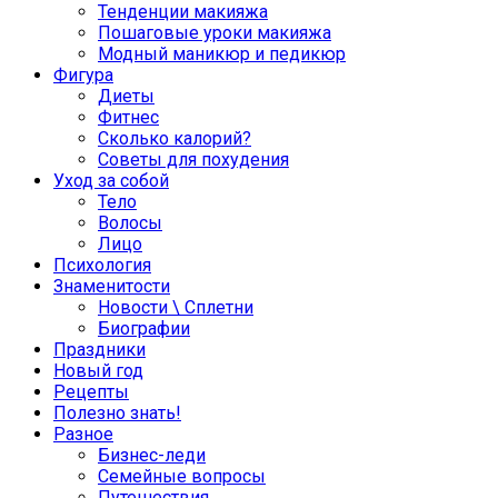
Тенденции макияжа
Пошаговые уроки макияжа
Модный маникюр и педикюр
Фигура
Диеты
Фитнес
Сколько калорий?
Советы для похудения
Уход за собой
Тело
Волосы
Лицо
Психология
Знаменитости
Новости \ Сплетни
Биографии
Праздники
Новый год
Рецепты
Полезно знать!
Разное
Бизнес-леди
Семейные вопросы
Путешествия