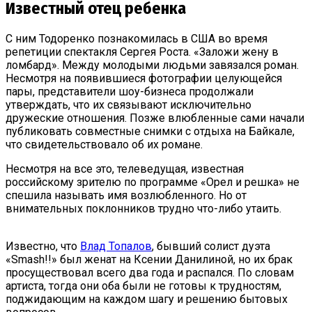
Известный отец ребенка
С ним Тодоренко познакомилась в США во время
репетиции спектакля Сергея Роста. «Заложи жену в
ломбард». Между молодыми людьми завязался роман.
Несмотря на появившиеся фотографии целующейся
пары, представители шоу-бизнеса продолжали
утверждать, что их связывают исключительно
дружеские отношения. Позже влюбленные сами начали
публиковать совместные снимки с отдыха на Байкале,
что свидетельствовало об их романе.
Несмотря на все это, телеведущая, известная
российскому зрителю по программе «Орел и решка» не
спешила называть имя возлюбленного. Но от
внимательных поклонников трудно что-либо утаить.
Известно, что
Влад Топалов
, бывший солист дуэта
«Smash!!» был женат на Ксении Данилиной, но их брак
просуществовал всего два года и распался. По словам
артиста, тогда они оба были не готовы к трудностям,
поджидающим на каждом шагу и решению бытовых