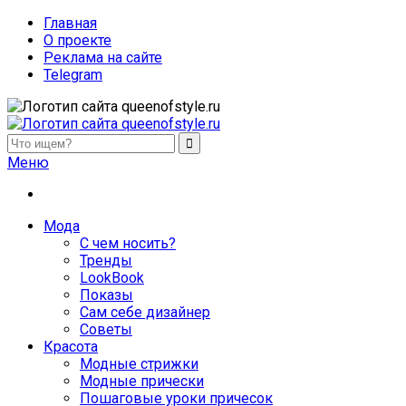
Главная
О проекте
Реклама на сайте
Telegram
queenofstyle.ru
Женский сайт о моде и красоте. Истории преображения и
Меню
похудения, отзывы о процедурах и косметике
Мода
С чем носить?
Тренды
LookBook
Показы
Сам себе дизайнер
Советы
Красота
Модные стрижки
Модные прически
Пошаговые уроки причесок