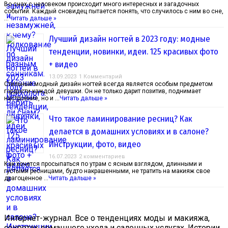
Во снах с человеком происходит много интересных и загадочных
событий. Каждый сновидец пытается понять, что случилось с ним во сне,
…
Читать дальше »
Лучший дизайн ногтей в 2023 году: модные
тенденции, новинки, идеи. 125 красивых фото
+ видео
13.09.2023
1 Комментарий
Стильный модный дизайн ногтей всегда является особым предметом
гордости каждой девушки. Он не только дарит позитив, поднимает
настроение, но и …
Читать дальше »
Что такое ламинирование ресниц? Как
делается в домашних условиях и в салоне?
Инструкции, фото, видео
16.07.2023
2 комментариев
Как хочется просыпаться по утрам с ясным взглядом, длинными и
густыми ресницами, будто накрашенными, не тратить на макияж свое
драгоценное …
Читать дальше »
Интернет-журнал. Все о тенденциях моды и макияжа,
секретах домашнего ухода и салонных услугах. Истории