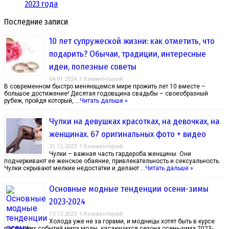
2023 года
Последние записи
10 лет супружеской жизни: как отметить, что
подарить? Обычаи, традиции, интересные
идеи, полезные советы
04.01.2024
1 Комментарий
В современном быстро меняющемся мире прожить лет 10 вместе –
большое достижение! Десятая годовщина свадьбы – своеобразный
рубеж, пройдя который, …
Читать дальше »
Чулки на девушках красотках, на девочках, на
женщинах. 67 оригинальных фото + видео
21.12.2023
1 Комментарий
Чулки – важная часть гардероба женщины. Они
подчеркивают ее женское обаяние, привлекательность и сексуальность.
Чулки скрывают мелкие недостатки и делают …
Читать дальше »
Основные модные тенденции осени-зимы
2023-2024
13.12.2023
1 Комментарий
Холода уже не за горами, и модницы хотят быть в курсе
последних событий мира моды, касающихся сезона осень-зима 2023-