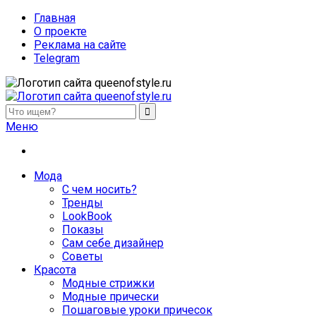
Главная
О проекте
Реклама на сайте
Telegram
queenofstyle.ru
Женский сайт о моде и красоте. Истории преображения и
Меню
Мода
С чем носить?
Тренды
LookBook
Показы
Сам себе дизайнер
Советы
Красота
Модные стрижки
Модные прически
Пошаговые уроки причесок