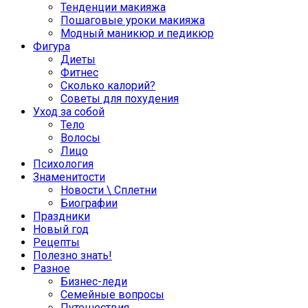
Тенденции макияжа
Пошаговые уроки макияжа
Модный маникюр и педикюр
Фигура
Диеты
Фитнес
Сколько калорий?
Советы для похудения
Уход за собой
Тело
Волосы
Лицо
Психология
Знаменитости
Новости \ Сплетни
Биографии
Праздники
Новый год
Рецепты
Полезно знать!
Разное
Бизнес-леди
Семейные вопросы
Путешествия