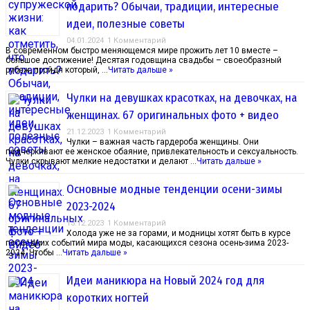
подарить? Обычаи, традиции, интересные
идеи, полезные советы
04.01.2024
1 Комментарий
В современном быстро меняющемся мире прожить лет 10 вместе –
большое достижение! Десятая годовщина свадьбы – своеобразный
рубеж, пройдя который, …
Читать дальше »
Чулки на девушках красотках, на девочках, на
женщинах. 67 оригинальных фото + видео
21.12.2023
1 Комментарий
Чулки – важная часть гардероба женщины. Они
подчеркивают ее женское обаяние, привлекательность и сексуальность.
Чулки скрывают мелкие недостатки и делают …
Читать дальше »
Основные модные тенденции осени-зимы
2023-2024
13.12.2023
1 Комментарий
Холода уже не за горами, и модницы хотят быть в курсе
последних событий мира моды, касающихся сезона осень-зима 2023-
2024. Чтобы …
Читать дальше »
Идеи маникюра на Новый 2024 год для
коротких ногтей