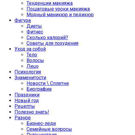
Тенденции макияжа
Пошаговые уроки макияжа
Модный маникюр и педикюр
Фигура
Диеты
Фитнес
Сколько калорий?
Советы для похудения
Уход за собой
Тело
Волосы
Лицо
Психология
Знаменитости
Новости \ Сплетни
Биографии
Праздники
Новый год
Рецепты
Полезно знать!
Разное
Бизнес-леди
Семейные вопросы
Путешествия