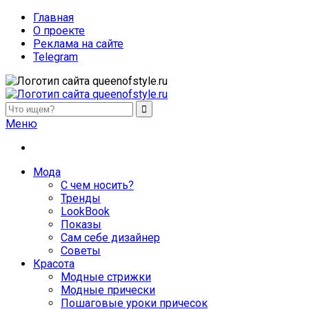
Главная
О проекте
Реклама на сайте
Telegram
queenofstyle.ru
Женский сайт о моде и красоте. Истории преображения и
Меню
похудения, отзывы о процедурах и косметике
Мода
С чем носить?
Тренды
LookBook
Показы
Сам себе дизайнер
Советы
Красота
Модные стрижки
Модные прически
Пошаговые уроки причесок