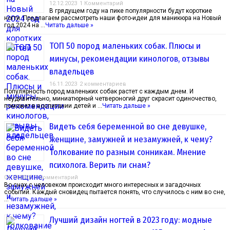
12.12.2023
1 Комментарий
В грядущем году на пике популярности будут короткие
ногти. Предлагаем рассмотреть наши фото-идеи для маникюра на Новый
год 2024 на …
Читать дальше »
ТОП 50 пород маленьких собак. Плюсы и
минусы, рекомендации кинологов, отзывы
владельцев
16.11.2023
2 комментариев
Популярность пород маленьких собак растет с каждым днем. И
неудивительно, миниатюрный четвероногий друг скрасит одиночество,
поможет в воспитании детей и …
Читать дальше »
Видеть себя беременной во сне девушке,
женщине, замужней и незамужней, к чему?
Толкование по разным сонникам. Мнение
психолога. Верить ли снам?
04.10.2023
1 Комментарий
Во снах с человеком происходит много интересных и загадочных
событий. Каждый сновидец пытается понять, что случилось с ним во сне,
…
Читать дальше »
Лучший дизайн ногтей в 2023 году: модные