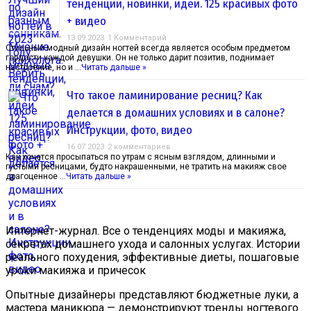
тенденции, новинки, идеи. 125 красивых фото
+ видео
13.09.2023
1 Комментарий
Стильный модный дизайн ногтей всегда является особым предметом
гордости каждой девушки. Он не только дарит позитив, поднимает
настроение, но и …
Читать дальше »
Что такое ламинирование ресниц? Как
делается в домашних условиях и в салоне?
Инструкции, фото, видео
16.07.2023
2 комментариев
Как хочется просыпаться по утрам с ясным взглядом, длинными и
густыми ресницами, будто накрашенными, не тратить на макияж свое
драгоценное …
Читать дальше »
Интернет-журнал. Все о тенденциях моды и макияжа,
секретах домашнего ухода и салонных услугах. Истории
реального похудения, эффективные диеты, пошаговые
уроки макияжа и причесок
Опытные дизайнеры представляют бюджетные луки, а
мастера маникюра — демонстрируют тренды ногтевого