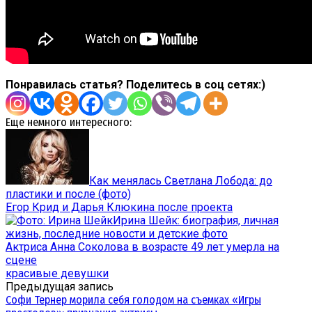
Понравилась статья? Поделитесь в соц сетях:)
Еще немного интересного:
Как менялась Светлана Лобода: до
пластики и после (фото)
Егор Крид и Дарья Клюкина после проекта
Ирина Шейк: биография, личная
жизнь, последние новости и детские фото
Актриса Анна Соколова в возрасте 49 лет умерла на
сцене
красивые девушки
Предыдущая запись
Софи Тернер морила себя голодом на съемках «Игры