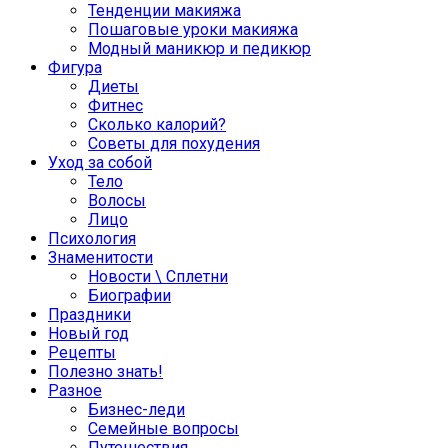
Тенденции макияжа
Пошаговые уроки макияжа
Модный маникюр и педикюр
Фигура
Диеты
Фитнес
Сколько калорий?
Советы для похудения
Уход за собой
Тело
Волосы
Лицо
Психология
Знаменитости
Новости \ Сплетни
Биографии
Праздники
Новый год
Рецепты
Полезно знать!
Разное
Бизнес-леди
Семейные вопросы
Путешествия