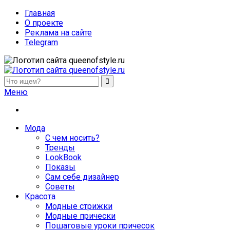
Главная
О проекте
Реклама на сайте
Telegram
queenofstyle.ru
Женский сайт о моде и красоте. Истории преображения и
Меню
Мода
С чем носить?
Тренды
LookBook
Показы
Сам себе дизайнер
Советы
Красота
Модные стрижки
Модные прически
Пошаговые уроки причесок