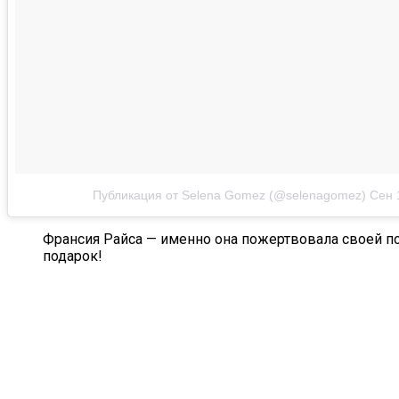
Публикация от Selena Gomez (@selenagomez)
Сен 
Франсия Райса — именно она пожертвовала своей по
подарок!