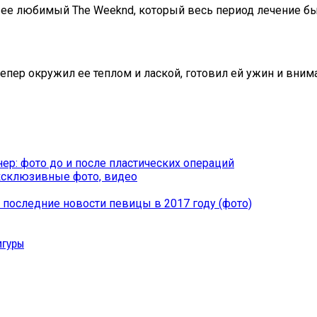
й ее любимый The Weeknd, который весь период лечение бы
епер окружил ее теплом и лаской, готовил ей ужин и внима
ер: фото до и после пластических операций
ксклюзивные фото, видео
последние новости певицы в 2017 году (фото)
игуры