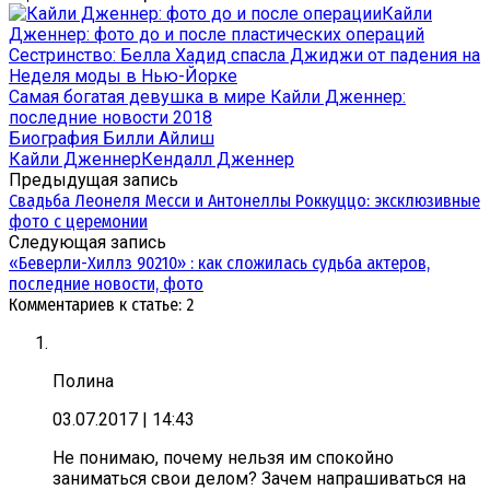
Кайли
Дженнер: фото до и после пластических операций
Сестринство: Белла Хадид спасла Джиджи от падения на
Неделя моды в Нью-Йорке
Самая богатая девушка в мире Кайли Дженнер:
последние новости 2018
Биография Билли Айлиш
Кайли Дженнер
Кендалл Дженнер
Предыдущая запись
Свадьба Леонеля Месси и Антонеллы Роккуццо: эксклюзивные
фото с церемонии
Следующая запись
«Беверли-Хиллз 90210» : как сложилась судьба актеров,
последние новости, фото
Комментариев к статье: 2
Полина
03.07.2017
| 14:43
Не понимаю, почему нельзя им спокойно
заниматься свои делом? Зачем напрашиваться на