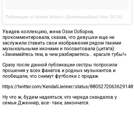
Публикация от Voletta Wallace (@volettawallace)
Июн 29 2017 в 9:31 PDT
Увидев коллекцию, жена Оззи Осборна,
прокомментировала, сказав, что девушки еще не
заслужили ставить свои изображения рядом такими
музыкальными иконами и посоветовала (цитата):
«Занимайтесь тем, в чем разбираетесь… красьте губы!»
Сразу после данной публикации сестры попросили
прошения у всех фанатов и родных музыкантов и
пообещали, что снимут футболки с продаж.
https://twitter.com/KendallJenner/status/8805272063629148
Ну что ж, будем надеяться, что череда скандалов у
семьи Дженнер, все- таки, закончатся.