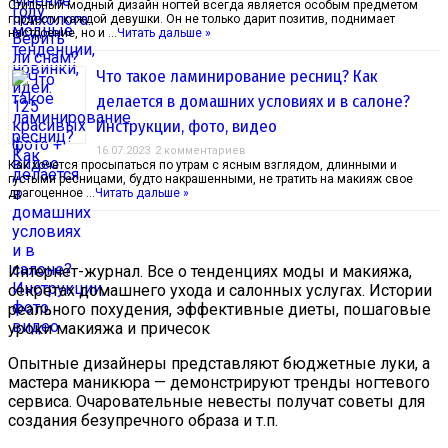
Стильный модный дизайн ногтей всегда является особым предметом
гордости каждой девушки. Он не только дарит позитив, поднимает
настроение, но и …
Читать дальше »
Что такое ламинирование ресниц? Как
делается в домашних условиях и в салоне?
Инструкции, фото, видео
16.07.2023
2 комментариев
Как хочется просыпаться по утрам с ясным взглядом, длинными и
густыми ресницами, будто накрашенными, не тратить на макияж свое
драгоценное …
Читать дальше »
Интернет-журнал. Все о тенденциях моды и макияжа,
секретах домашнего ухода и салонных услугах. Истории
реального похудения, эффективные диеты, пошаговые
уроки макияжа и причесок
Опытные дизайнеры представляют бюджетные луки, а
мастера маникюра — демонстрируют тренды ногтевого
сервиса. Очаровательные невесты получат советы для
создания безупречного образа и т.п.