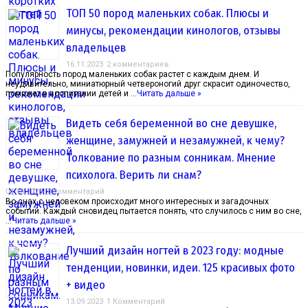
ТОП 50 пород маленьких собак. Плюсы и
минусы, рекомендации кинологов, отзывы
владельцев
16.11.2023
2 комментариев
Популярность пород маленьких собак растет с каждым днем. И
неудивительно, миниатюрный четвероногий друг скрасит одиночество,
поможет в воспитании детей и …
Читать дальше »
Видеть себя беременной во сне девушке,
женщине, замужней и незамужней, к чему?
Толкование по разным сонникам. Мнение
психолога. Верить ли снам?
04.10.2023
1 Комментарий
Во снах с человеком происходит много интересных и загадочных
событий. Каждый сновидец пытается понять, что случилось с ним во сне,
…
Читать дальше »
Лучший дизайн ногтей в 2023 году: модные
тенденции, новинки, идеи. 125 красивых фото
+ видео
13.09.2023
1 Комментарий