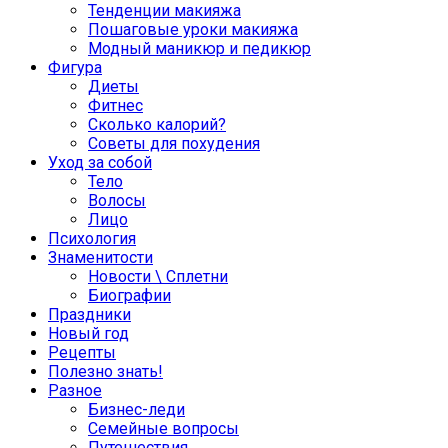
Тенденции макияжа
Пошаговые уроки макияжа
Модный маникюр и педикюр
Фигура
Диеты
Фитнес
Сколько калорий?
Советы для похудения
Уход за собой
Тело
Волосы
Лицо
Психология
Знаменитости
Новости \ Сплетни
Биографии
Праздники
Новый год
Рецепты
Полезно знать!
Разное
Бизнес-леди
Семейные вопросы
Путешествия