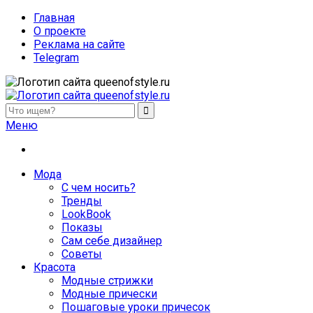
Главная
О проекте
Реклама на сайте
Telegram
queenofstyle.ru
Женский сайт о моде и красоте. Истории преображения и
Меню
похудения, отзывы о процедурах и косметике
Мода
С чем носить?
Тренды
LookBook
Показы
Сам себе дизайнер
Советы
Красота
Модные стрижки
Модные прически
Пошаговые уроки причесок