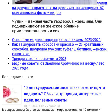
Чулки
на девушках красотках, на девочках, на женщинах. 67
оригинальных фото + видео
Чулки – важная часть гардероба женщины. Они
подчеркивают ее женское обаяние,
привлекательность и сек
Основные модные тенденции осени-зимы 2023-2024
Как зашнуровать кроссовки красиво — 25 креативных
способов. Шнуровка мужских туфель, ботинок, женских
сапог и кед
Тренды сезона весна-лето 2023
Модные советы от Эвелины Хромченко на весну-лето
2023 года
Последние записи
10 лет супружеской жизни: как отметить, что
подарить? Обычаи, традиции, интересные
идеи, полезные советы
04.01.2024
1 Комментарий
В современном быстро меняющемся мире прожить лет 10 вместе –