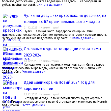
большое достижение! Десятая годовщина свадьбы – своеобразный
рубеж, пройдя который, …
Читать дальше »
Чулки на девушках красотках, на девочках, на
женщинах. 67 оригинальных фото + видео
21.12.2023
1 Комментарий
Чулки – важная часть гардероба женщины. Они
подчеркивают ее женское обаяние, привлекательность и сексуальность.
Чулки скрывают мелкие недостатки и делают …
Читать дальше »
Основные модные тенденции осени-зимы
2023-2024
13.12.2023
1 Комментарий
Холода уже не за горами, и модницы хотят быть в курсе
последних событий мира моды, касающихся сезона осень-зима 2023-
2024. Чтобы …
Читать дальше »
Идеи маникюра на Новый 2024 год для
коротких ногтей
12.12.2023
1 Комментарий
В грядущем году на пике популярности будут короткие
ногти. Предлагаем рассмотреть наши фото-идеи для маникюра на Новый
год 2024 на …
Читать дальше »