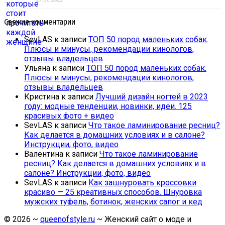
Свежие комментарии
SevLAS
к записи
ТОП 50 пород маленьких собак.
Плюсы и минусы, рекомендации кинологов,
отзывы владельцев
Ульяна
к записи
ТОП 50 пород маленьких собак.
Плюсы и минусы, рекомендации кинологов,
отзывы владельцев
Кристина
к записи
Лучший дизайн ногтей в 2023
году: модные тенденции, новинки, идеи. 125
красивых фото + видео
SevLAS
к записи
Что такое ламинирование ресниц?
Как делается в домашних условиях и в салоне?
Инструкции, фото, видео
Валентина
к записи
Что такое ламинирование
ресниц? Как делается в домашних условиях и в
салоне? Инструкции, фото, видео
SevLAS
к записи
Как зашнуровать кроссовки
красиво — 25 креативных способов. Шнуровка
мужских туфель, ботинок, женских сапог и кед
©
2026
~
queenofstyle.ru
~ Женский сайт о моде и