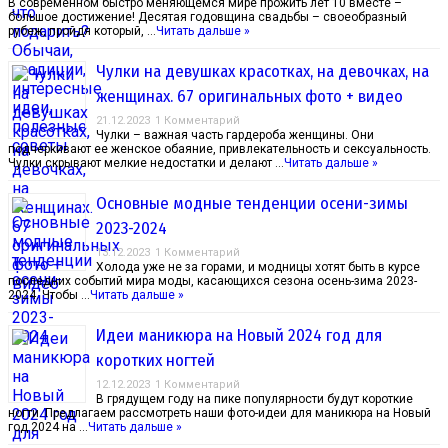
В современном быстро меняющемся мире прожить лет 10 вместе –
большое достижение! Десятая годовщина свадьбы – своеобразный
рубеж, пройдя который, …
Читать дальше »
Чулки на девушках красотках, на девочках, на
женщинах. 67 оригинальных фото + видео
21.12.2023
1 Комментарий
Чулки – важная часть гардероба женщины. Они
подчеркивают ее женское обаяние, привлекательность и сексуальность.
Чулки скрывают мелкие недостатки и делают …
Читать дальше »
Основные модные тенденции осени-зимы
2023-2024
13.12.2023
1 Комментарий
Холода уже не за горами, и модницы хотят быть в курсе
последних событий мира моды, касающихся сезона осень-зима 2023-
2024. Чтобы …
Читать дальше »
Идеи маникюра на Новый 2024 год для
коротких ногтей
12.12.2023
1 Комментарий
В грядущем году на пике популярности будут короткие
ногти. Предлагаем рассмотреть наши фото-идеи для маникюра на Новый
год 2024 на …
Читать дальше »