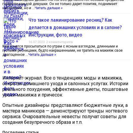
гордости каждой девушки. Он не только дарит позитив, поднимает
настроение, но и …
Читать дальше »
Что такое ламинирование ресниц? Как
делается в домашних условиях и в салоне?
Инструкции, фото, видео
16.07.2023
2 комментариев
Как хочется просыпаться по утрам с ясным взглядом, длинными и
густыми ресницами, будто накрашенными, не тратить на макияж свое
драгоценное …
Читать дальше »
Интернет-журнал. Все о тенденциях моды и макияжа,
секретах домашнего ухода и салонных услугах. Истории
реального похудения, эффективные диеты, пошаговые
уроки макияжа и причесок
Опытные дизайнеры представляют бюджетные луки, а
мастера маникюра — демонстрируют тренды ногтевого
сервиса. Очаровательные невесты получат советы для
создания безупречного образа и т.п.
Последние статьи