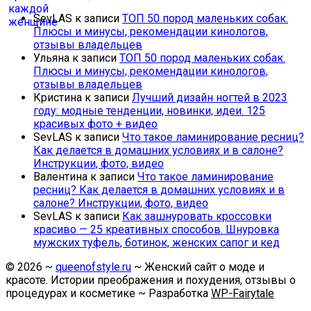
SevLAS
к записи
ТОП 50 пород маленьких собак.
Плюсы и минусы, рекомендации кинологов,
отзывы владельцев
Ульяна
к записи
ТОП 50 пород маленьких собак.
Плюсы и минусы, рекомендации кинологов,
отзывы владельцев
Кристина
к записи
Лучший дизайн ногтей в 2023
году: модные тенденции, новинки, идеи. 125
красивых фото + видео
SevLAS
к записи
Что такое ламинирование ресниц?
Как делается в домашних условиях и в салоне?
Инструкции, фото, видео
Валентина
к записи
Что такое ламинирование
ресниц? Как делается в домашних условиях и в
салоне? Инструкции, фото, видео
SevLAS
к записи
Как зашнуровать кроссовки
красиво — 25 креативных способов. Шнуровка
мужских туфель, ботинок, женских сапог и кед
©
2026
~
queenofstyle.ru
~ Женский сайт о моде и
красоте. Истории преображения и похудения, отзывы о
процедурах и косметике ~ Разработка
WP-Fairytale