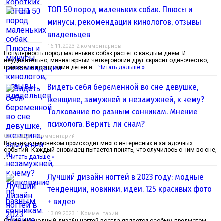
ТОП 50 пород маленьких собак. Плюсы и
минусы, рекомендации кинологов, отзывы
владельцев
16.11.2023
2 комментариев
Популярность пород маленьких собак растет с каждым днем. И
неудивительно, миниатюрный четвероногий друг скрасит одиночество,
поможет в воспитании детей и …
Читать дальше »
Видеть себя беременной во сне девушке,
женщине, замужней и незамужней, к чему?
Толкование по разным сонникам. Мнение
психолога. Верить ли снам?
04.10.2023
1 Комментарий
Во снах с человеком происходит много интересных и загадочных
событий. Каждый сновидец пытается понять, что случилось с ним во сне,
…
Читать дальше »
Лучший дизайн ногтей в 2023 году: модные
тенденции, новинки, идеи. 125 красивых фото
+ видео
13.09.2023
1 Комментарий
Стильный модный дизайн ногтей всегда является особым предметом