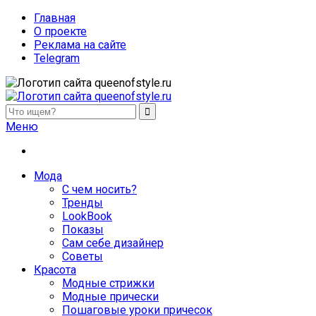
Главная
О проекте
Реклама на сайте
Telegram
queenofstyle.ru
Женский сайт о моде и красоте. Истории преображения и
Меню
похудения, отзывы о процедурах и косметике
Мода
С чем носить?
Тренды
LookBook
Показы
Сам себе дизайнер
Советы
Красота
Модные стрижки
Модные прически
Пошаговые уроки причесок