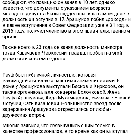
сообщают, что позицию он занял в 18 лет, однако
известно, что документы с указанием возраста
молодого депутата были подделаны, и на самом деле в
должность он вступил в 17. Арашуков побил «рекорд» и
в плане вступления в Совет Федерации: уже в 31 год, в
2016 году, получил членство в этом правительственном
органе.
Также всего в 23 года он занял должность министра
труда Карачаево-Черкессии, правда, пробыл на этой
должности совсем недолго.
Рауф был публичной личностью, которая
взаимодействовала со многими знаменитостями. В
доме у Арашукова выступали Басков и Киркоров, он
также организовывал концерты Волочковой. Жена
Рауфа Арашукова, Аида Мухамедовна, связана с Еленой
Летучей, Сати Казановой. Большинство звезд после
задержания Арашукова открестились от любых
дружеских встреч.
Многие заявили, что связывались с ним только в
качестве профессионалов, в то время как он выступал