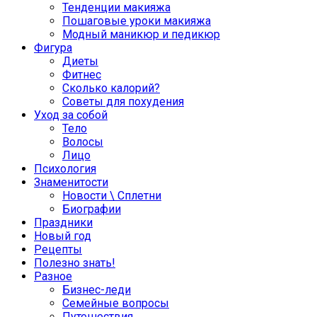
Тенденции макияжа
Пошаговые уроки макияжа
Модный маникюр и педикюр
Фигура
Диеты
Фитнес
Сколько калорий?
Советы для похудения
Уход за собой
Тело
Волосы
Лицо
Психология
Знаменитости
Новости \ Сплетни
Биографии
Праздники
Новый год
Рецепты
Полезно знать!
Разное
Бизнес-леди
Семейные вопросы
Путешествия