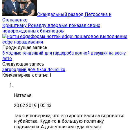
Скандальный развод Петросяна и
Степаненко
Криштиану Роналду впервые показал своих
новорожденных близнецов
Форма ногтей edge: пошаговое выполнение
edge наращивания
Предыдущая запись
6 модных тенденций для гардероба полной девушки на весну-
лето
Следующая запись
Загородный дом Льва Лещенко
Комментариев к статье: 1
Наталья
20.02.2019
| 05:43
Так я и поверила, что его арестовали за воровство
и убийства. Куда-то в большую политику
подвязался. А двоешникам туда нельзя.