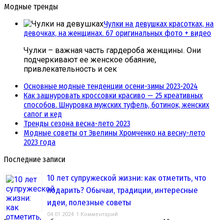
Модные тренды
Чулки на девушках красотках, на
девочках, на женщинах. 67 оригинальных фото + видео
Чулки – важная часть гардероба женщины. Они
подчеркивают ее женское обаяние,
привлекательность и сек
Основные модные тенденции осени-зимы 2023-2024
Как зашнуровать кроссовки красиво — 25 креативных
способов. Шнуровка мужских туфель, ботинок, женских
сапог и кед
Тренды сезона весна-лето 2023
Модные советы от Эвелины Хромченко на весну-лето
2023 года
Последние записи
10 лет супружеской жизни: как отметить, что
подарить? Обычаи, традиции, интересные
идеи, полезные советы
04.01.2024
1 Комментарий