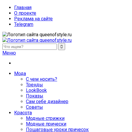
Главная
О проекте
Реклама на сайте
Telegram
queenofstyle.ru
Женский сайт о моде и красоте. Истории преображения и
Меню
похудения, отзывы о процедурах и косметике
Мода
С чем носить?
Тренды
LookBook
Показы
Сам себе дизайнер
Советы
Красота
Модные стрижки
Модные прически
Пошаговые уроки причесок