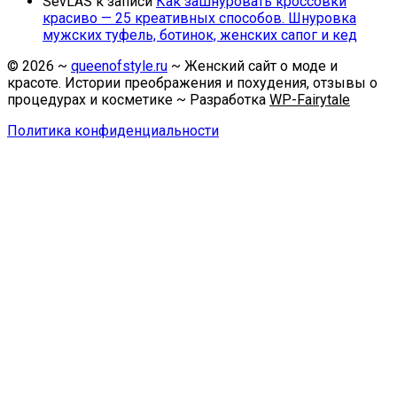
SevLAS
к записи
Как зашнуровать кроссовки
красиво — 25 креативных способов. Шнуровка
мужских туфель, ботинок, женских сапог и кед
©
2026
~
queenofstyle.ru
~ Женский сайт о моде и
красоте. Истории преображения и похудения, отзывы о
процедурах и косметике ~ Разработка
WP-Fairytale
Политика конфиденциальности