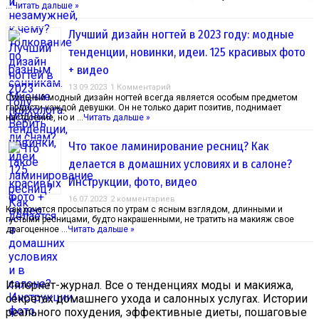
…
Читать дальше »
Лучший дизайн ногтей в 2023 году: модные
тенденции, новинки, идеи. 125 красивых фото
+ видео
13.09.2023
1 Комментарий
Стильный модный дизайн ногтей всегда является особым предметом
гордости каждой девушки. Он не только дарит позитив, поднимает
настроение, но и …
Читать дальше »
Что такое ламинирование ресниц? Как
делается в домашних условиях и в салоне?
Инструкции, фото, видео
16.07.2023
2 комментариев
Как хочется просыпаться по утрам с ясным взглядом, длинными и
густыми ресницами, будто накрашенными, не тратить на макияж свое
драгоценное …
Читать дальше »
Интернет-журнал. Все о тенденциях моды и макияжа,
секретах домашнего ухода и салонных услугах. Истории
реального похудения, эффективные диеты, пошаговые