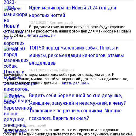
Идеи маникюра на Новый 2024 год для
коротких ногтей
12.12.2023
1 Комментарий
В грядущем году на пике популярности будут короткие
ногти. Предлагаем рассмотреть наши фото-идеи для маникюра на Новый
год 2024 на …
Читать дальше »
ТОП 50 пород маленьких собак. Плюсы и
минусы, рекомендации кинологов, отзывы
владельцев
16.11.2023
2 комментариев
Популярность пород маленьких собак растет с каждым днем. И
неудивительно, миниатюрный четвероногий друг скрасит одиночество,
поможет в воспитании детей и …
Читать дальше »
Видеть себя беременной во сне девушке,
женщине, замужней и незамужней, к чему?
Толкование по разным сонникам. Мнение
психолога. Верить ли снам?
04.10.2023
1 Комментарий
Во снах с человеком происходит много интересных и загадочных
событий. Каждый сновидец пытается понять, что случилось с ним во сне,