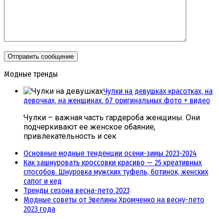
Модные тренды
Чулки на девушках красотках, на
девочках, на женщинах. 67 оригинальных фото + видео
Чулки – важная часть гардероба женщины. Они
подчеркивают ее женское обаяние,
привлекательность и сек
Основные модные тенденции осени-зимы 2023-2024
Как зашнуровать кроссовки красиво — 25 креативных
способов. Шнуровка мужских туфель, ботинок, женских
сапог и кед
Тренды сезона весна-лето 2023
Модные советы от Эвелины Хромченко на весну-лето
2023 года