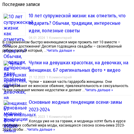
Последние записи
10 лет супружеской жизни: как отметить, что
подарить? Обычаи, традиции, интересные
идеи, полезные советы
04.01.2024
1 Комментарий
В современном быстро меняющемся мире прожить лет 10 вместе –
большое достижение! Десятая годовщина свадьбы – своеобразный
рубеж, пройдя который, …
Читать дальше »
Чулки на девушках красотках, на девочках, на
женщинах. 67 оригинальных фото + видео
21.12.2023
1 Комментарий
Чулки – важная часть гардероба женщины. Они
подчеркивают ее женское обаяние, привлекательность и сексуальность.
Чулки скрывают мелкие недостатки и делают …
Читать дальше »
Основные модные тенденции осени-зимы
2023-2024
13.12.2023
1 Комментарий
Холода уже не за горами, и модницы хотят быть в курсе
последних событий мира моды, касающихся сезона осень-зима 2023-
2024. Чтобы …
Читать дальше »