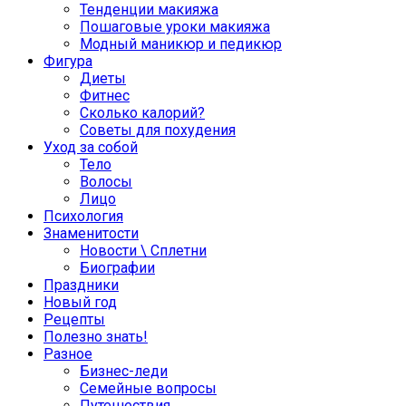
Тенденции макияжа
Пошаговые уроки макияжа
Модный маникюр и педикюр
Фигура
Диеты
Фитнес
Сколько калорий?
Советы для похудения
Уход за собой
Тело
Волосы
Лицо
Психология
Знаменитости
Новости \ Сплетни
Биографии
Праздники
Новый год
Рецепты
Полезно знать!
Разное
Бизнес-леди
Семейные вопросы
Путешествия