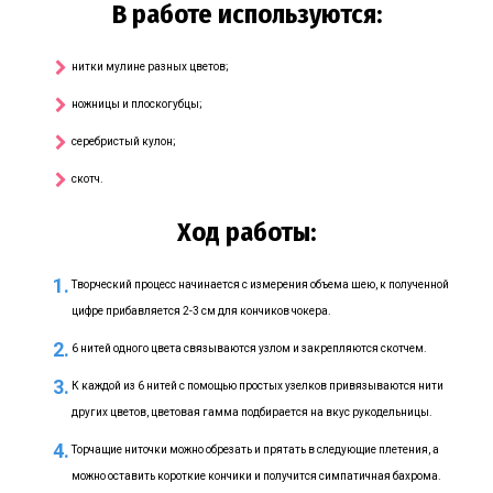
В работе используются:
нитки мулине разных цветов;
ножницы и плоскогубцы;
серебристый кулон;
скотч.
Ход работы:
Творческий процесс начинается с измерения объема шею, к полученной
цифре прибавляется 2-3 см для кончиков чокера.
6 нитей одного цвета связываются узлом и закрепляются скотчем.
К каждой из 6 нитей с помощью простых узелков привязываются нити
других цветов, цветовая гамма подбирается на вкус рукодельницы.
Торчащие ниточки можно обрезать и прятать в следующие плетения, а
можно оставить короткие кончики и получится симпатичная бахрома.