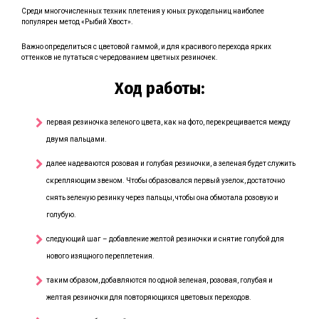
Среди многочисленных техник плетения у юных рукодельниц наиболее
популярен метод «Рыбий Хвост».
Важно определиться с цветовой гаммой, и для красивого перехода ярких
оттенков не путаться с чередованием цветных резиночек.
Ход работы:
первая резиночка зеленого цвета, как на фото, перекрещивается между
двумя пальцами.
далее надеваются розовая и голубая резиночки, а зеленая будет служить
скрепляющим звеном. Чтобы образовался первый узелок, достаточно
снять зеленую резинку через пальцы, чтобы она обмотала розовую и
голубую.
следующий шаг – добавление желтой резиночки и снятие голубой для
нового изящного переплетения.
таким образом, добавляются по одной зеленая, розовая, голубая и
желтая резиночки для повторяющихся цветовых переходов.