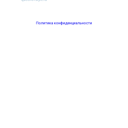
преображения и похудения, отзывы о процедурах и косметике ~
Разработка
WP-Fairytale
Политика конфиденциальности