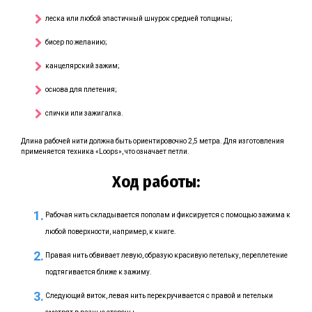
леска или любой эластичный шнурок средней толщины;
бисер по желанию;
канцелярский зажим;
основа для плетения;
спички или зажигалка.
Длина рабочей нити должна быть ориентировочно 2,5 метра. Для изготовления
применяется техника «Loops», что означает петли.
Ход работы:
Рабочая нить складывается пополам и фиксируется с помощью зажима к
любой поверхности, например, к книге.
Правая нить обвивает левую, образую красивую петельку, переплетение
подтягивается ближе к зажиму.
Следующий виток, левая нить перекручивается с правой и петельки