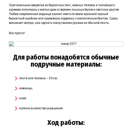
Оригинальные ожерелья из бархатных лент, нежных тесемок и тончайшего
кружева популярны у милых дам со времен пышных балов и светских раутов.
Любая современная модница захочет иметь в своем арсенале черный
бархатный ошейник или кружевную подвязку с симпатичным бантом. Сразу
возникает вопрос, как сделать чокер своими руками из обычной ленты.
Все просто!
Для работы понадобятся обычные
подручные материалы:
лента или тесемка – 50 см;
ножницы;
клей;
колечко в качестве украшения.
Ход работы: