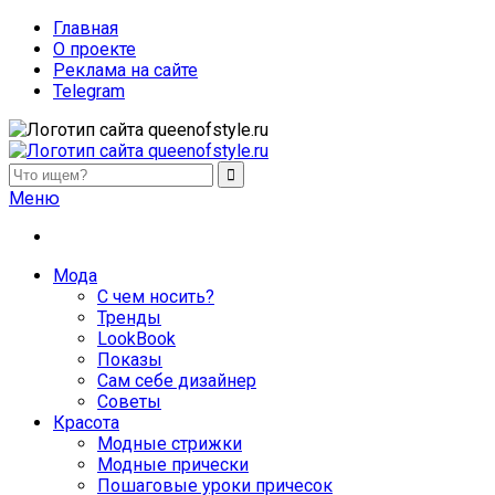
Главная
О проекте
Реклама на сайте
Telegram
queenofstyle.ru
Женский сайт о моде и красоте. Истории преображения и
Меню
похудения, отзывы о процедурах и косметике
Мода
С чем носить?
Тренды
LookBook
Показы
Сам себе дизайнер
Советы
Красота
Модные стрижки
Модные прически
Пошаговые уроки причесок