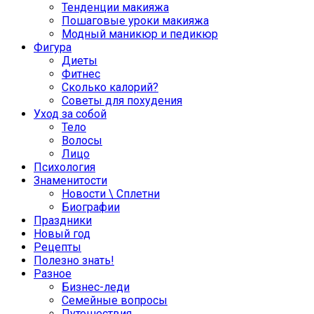
Тенденции макияжа
Пошаговые уроки макияжа
Модный маникюр и педикюр
Фигура
Диеты
Фитнес
Сколько калорий?
Советы для похудения
Уход за собой
Тело
Волосы
Лицо
Психология
Знаменитости
Новости \ Сплетни
Биографии
Праздники
Новый год
Рецепты
Полезно знать!
Разное
Бизнес-леди
Семейные вопросы
Путешествия