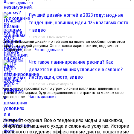
…
Читать дальше »
Лучший дизайн ногтей в 2023 году: модные
тенденции, новинки, идеи. 125 красивых фото
+ видео
13.09.2023
1 Комментарий
Стильный модный дизайн ногтей всегда является особым предметом
гордости каждой девушки. Он не только дарит позитив, поднимает
настроение, но и …
Читать дальше »
Что такое ламинирование ресниц? Как
делается в домашних условиях и в салоне?
Инструкции, фото, видео
16.07.2023
2 комментариев
Как хочется просыпаться по утрам с ясным взглядом, длинными и
густыми ресницами, будто накрашенными, не тратить на макияж свое
драгоценное …
Читать дальше »
Интернет-журнал. Все о тенденциях моды и макияжа,
секретах домашнего ухода и салонных услугах. Истории
реального похудения, эффективные диеты, пошаговые