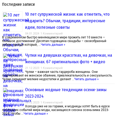
Последние записи
10 лет супружеской жизни: как отметить, что
подарить? Обычаи, традиции, интересные
идеи, полезные советы
04.01.2024
1 Комментарий
В современном быстро меняющемся мире прожить лет 10 вместе –
большое достижение! Десятая годовщина свадьбы – своеобразный
рубеж, пройдя который, …
Читать дальше »
Чулки на девушках красотках, на девочках, на
женщинах. 67 оригинальных фото + видео
21.12.2023
1 Комментарий
Чулки – важная часть гардероба женщины. Они
подчеркивают ее женское обаяние, привлекательность и сексуальность.
Чулки скрывают мелкие недостатки и делают …
Читать дальше »
Основные модные тенденции осени-зимы
2023-2024
13.12.2023
1 Комментарий
Холода уже не за горами, и модницы хотят быть в курсе
последних событий мира моды, касающихся сезона осень-зима 2023-
2024. Чтобы …
Читать дальше »