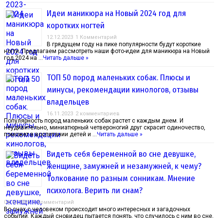
Идеи маникюра на Новый 2024 год для
коротких ногтей
12.12.2023
1 Комментарий
В грядущем году на пике популярности будут короткие
ногти. Предлагаем рассмотреть наши фото-идеи для маникюра на Новый
год 2024 на …
Читать дальше »
ТОП 50 пород маленьких собак. Плюсы и
минусы, рекомендации кинологов, отзывы
владельцев
16.11.2023
2 комментариев
Популярность пород маленьких собак растет с каждым днем. И
неудивительно, миниатюрный четвероногий друг скрасит одиночество,
поможет в воспитании детей и …
Читать дальше »
Видеть себя беременной во сне девушке,
женщине, замужней и незамужней, к чему?
Толкование по разным сонникам. Мнение
психолога. Верить ли снам?
04.10.2023
1 Комментарий
Во снах с человеком происходит много интересных и загадочных
событий. Каждый сновидец пытается понять, что случилось с ним во сне,