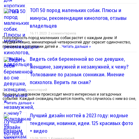
ТОП 50 пород маленьких собак. Плюсы и
минусы, рекомендации кинологов, отзывы
владельцев
16.11.2023
2 комментариев
Популярность пород маленьких собак растет с каждым днем. И
неудивительно, миниатюрный четвероногий друг скрасит одиночество,
поможет в воспитании детей и …
Читать дальше »
Видеть себя беременной во сне девушке,
женщине, замужней и незамужней, к чему?
Толкование по разным сонникам. Мнение
психолога. Верить ли снам?
04.10.2023
1 Комментарий
Во снах с человеком происходит много интересных и загадочных
событий. Каждый сновидец пытается понять, что случилось с ним во сне,
…
Читать дальше »
Лучший дизайн ногтей в 2023 году: модные
тенденции, новинки, идеи. 125 красивых фото
+ видео
13.09.2023
1 Комментарий