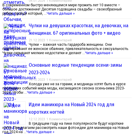
04.01.2024
1 Комментарий
В современном быстро меняющемся мире прожить лет 10 вместе –
большое достижение! Десятая годовщина свадьбы – своеобразный
рубеж, пройдя который, …
Читать дальше »
Чулки на девушках красотках, на девочках, на
женщинах. 67 оригинальных фото + видео
21.12.2023
1 Комментарий
Чулки – важная часть гардероба женщины. Они
подчеркивают ее женское обаяние, привлекательность и сексуальность.
Чулки скрывают мелкие недостатки и делают …
Читать дальше »
Основные модные тенденции осени-зимы
2023-2024
13.12.2023
1 Комментарий
Холода уже не за горами, и модницы хотят быть в курсе
последних событий мира моды, касающихся сезона осень-зима 2023-
2024. Чтобы …
Читать дальше »
Идеи маникюра на Новый 2024 год для
коротких ногтей
12.12.2023
1 Комментарий
В грядущем году на пике популярности будут короткие
ногти. Предлагаем рассмотреть наши фото-идеи для маникюра на Новый
год 2024 на …
Читать дальше »