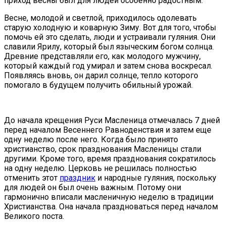
приход весны был для людей особенно радостным.
Весне, молодой и светлой, приходилось одолевать
старую холодную и коварную Зиму. Вот для того, чтобы
помочь ей это сделать, люди и устраивали гуляния. Они
славили Ярилу, который был языческим богом солнца.
Древние представляли его, как молодого мужчину,
который каждый год умирал и затем снова воскресал.
Появляясь вновь, он дарил солнце, тепло которого
помогало в будущем получить обильный урожай.
До начала крещения Руси Масленица отмечалась 7 дней
перед началом Весеннего Равноденствия и затем еще
одну неделю после него. Когда было принято
христианство, срок празднования Масленицы стали
другими. Кроме того, время празднования сократилось
на одну неделю. Церковь не решилась полностью
отменить этот
праздник
и народные гуляния, поскольку
для людей он был очень важным. Потому они
гармонично вписали масленичную неделю в традиции
Христианства. Она начала праздноваться перед началом
Великого поста.