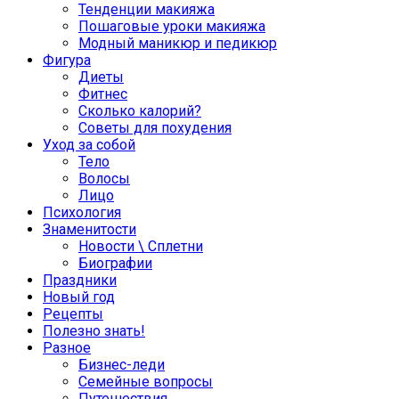
Тенденции макияжа
Пошаговые уроки макияжа
Модный маникюр и педикюр
Фигура
Диеты
Фитнес
Сколько калорий?
Советы для похудения
Уход за собой
Тело
Волосы
Лицо
Психология
Знаменитости
Новости \ Сплетни
Биографии
Праздники
Новый год
Рецепты
Полезно знать!
Разное
Бизнес-леди
Семейные вопросы
Путешествия