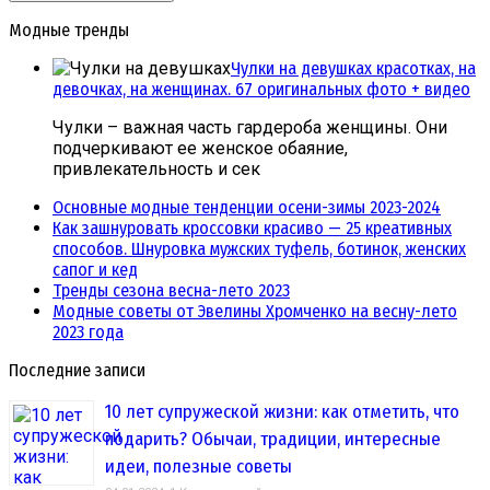
Модные тренды
Чулки на девушках красотках, на
девочках, на женщинах. 67 оригинальных фото + видео
Чулки – важная часть гардероба женщины. Они
подчеркивают ее женское обаяние,
привлекательность и сек
Основные модные тенденции осени-зимы 2023-2024
Как зашнуровать кроссовки красиво — 25 креативных
способов. Шнуровка мужских туфель, ботинок, женских
сапог и кед
Тренды сезона весна-лето 2023
Модные советы от Эвелины Хромченко на весну-лето
2023 года
Последние записи
10 лет супружеской жизни: как отметить, что
подарить? Обычаи, традиции, интересные
идеи, полезные советы