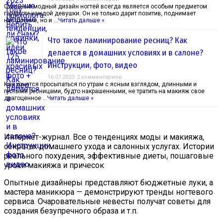
Стильный модный дизайн ногтей всегда является особым предметом
гордости каждой девушки. Он не только дарит позитив, поднимает
настроение, но и …
Читать дальше »
Что такое ламинирование ресниц? Как
делается в домашних условиях и в салоне?
Инструкции, фото, видео
16.07.2023
2 комментариев
Как хочется просыпаться по утрам с ясным взглядом, длинными и
густыми ресницами, будто накрашенными, не тратить на макияж свое
драгоценное …
Читать дальше »
Интернет-журнал. Все о тенденциях моды и макияжа,
секретах домашнего ухода и салонных услугах. Истории
реального похудения, эффективные диеты, пошаговые
уроки макияжа и причесок
Опытные дизайнеры представляют бюджетные луки, а
мастера маникюра — демонстрируют тренды ногтевого
сервиса. Очаровательные невесты получат советы для
создания безупречного образа и т.п.