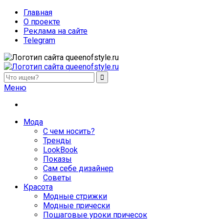
Главная
О проекте
Реклама на сайте
Telegram
queenofstyle.ru
Женский сайт о моде и красоте. Истории преображения и
Меню
похудения, отзывы о процедурах и косметике
Мода
С чем носить?
Тренды
LookBook
Показы
Сам себе дизайнер
Советы
Красота
Модные стрижки
Модные прически
Пошаговые уроки причесок