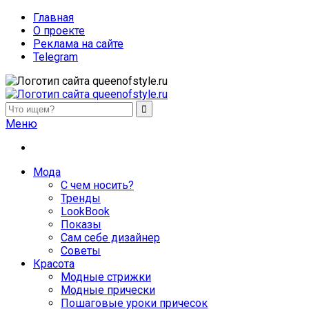
Главная
О проекте
Реклама на сайте
Telegram
queenofstyle.ru
Женский сайт о моде и красоте. Истории преображения и
Меню
похудения, отзывы о процедурах и косметике
Мода
С чем носить?
Тренды
LookBook
Показы
Сам себе дизайнер
Советы
Красота
Модные стрижки
Модные прически
Пошаговые уроки причесок