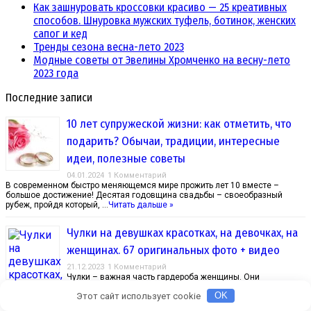
Как зашнуровать кроссовки красиво — 25 креативных
способов. Шнуровка мужских туфель, ботинок, женских
сапог и кед
Тренды сезона весна-лето 2023
Модные советы от Эвелины Хромченко на весну-лето
2023 года
Последние записи
10 лет супружеской жизни: как отметить, что
подарить? Обычаи, традиции, интересные
идеи, полезные советы
04.01.2024
1 Комментарий
В современном быстро меняющемся мире прожить лет 10 вместе –
большое достижение! Десятая годовщина свадьбы – своеобразный
рубеж, пройдя который, …
Читать дальше »
Чулки на девушках красотках, на девочках, на
женщинах. 67 оригинальных фото + видео
21.12.2023
1 Комментарий
Чулки – важная часть гардероба женщины. Они
подчеркивают ее женское обаяние, привлекательность и сексуальность.
Этот сайт использует cookie
OK
Чулки скрывают мелкие недостатки и делают …
Читать дальше »