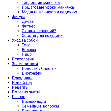
Тенденции макияжа
Пошаговые уроки макияжа
Модный маникюр и педикюр
Фигура
Диеты
Фитнес
Сколько калорий?
Советы для похудения
Уход за собой
Тело
Волосы
Лицо
Психология
Знаменитости
Новости \ Сплетни
Биографии
Праздники
Новый год
Рецепты
Полезно знать!
Разное
Бизнес-леди
Семейные вопросы
Путешествия